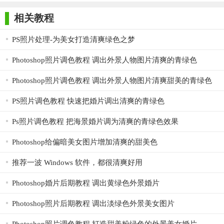
师正式版
子印客户端
3000免费版
Antivirus
面，Ctrl+W关闭页面，Ctrl+Tab切换页面，工作效率提高何止一
Free Edition
相关教程
倍！
操作系统无缝集成
PS照片处理-为美女打造清爽绿色之梦
Clover 通过插件的形式集成到 Windows Explorer，保留您通
Photoshop照片调色教程 调出外景人物图片清爽的青绿色
常的使用习惯，无需学习新的文件管理操作，马上就可以使用
Photoshop照片调色教程 调出外景人物图片清爽甜美的青绿色
啦。
PS照片调色教程 快速把婚片调出清爽的青绿色
快如闪电的书签栏
Ps照片调色教程 把海景婚片调为清爽的青绿色效果
按Ctrl+D添加当前路径，或者直接将文件夹拖入书签栏。再也
不用到处寻找要访问的文件夹了，瞬间到达，何等痛快！
Photoshop给偏暗美女图片增加清爽的甜美色
【Clover软件清爽绿色中文版常见问题】
推荐一波 Windows 软件，都很清爽好用
Q： Clover 是否支持Windows2000系统？
Photoshop婚片后期教程 调出黄绿色外景婚片
A： Clover 目前只支持Windows XP及之后各个Windows版本
Photoshop照片后期教程 调出淡绿色外景美女图片
（32bit/64bit），同时支持英文和中文等大部分常用语言。