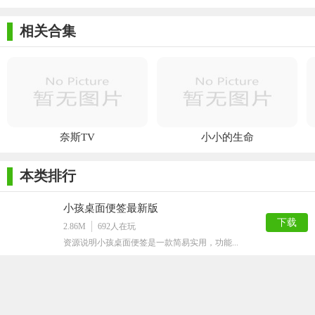
［HKEY_CURRENT_USER\Software\Microsoft\Internet
相关合集
Explorer\Main］
“Enable Browser Extensions”=”yes”
Q： 您会把Clover开源吗？
A：很多朋友咨询这个问题，因为以下几个原因，暂时不会：
奈斯TV
小小的生命
1、代码仓促写就，还有很多问题。
本类排行
2、长期的开发计划和开发方向还不清晰。
3、Clover品牌还不够突出，为避免被山寨，暂时不能公开源
小孩桌面便签最新版
下载
码。
2.86M
692
人在玩
资源说明小孩桌面便签是一款简易实用，功能...
Professional Tag Editor
下载
47.21M
631
人在玩
ProfessionalTagEdito...