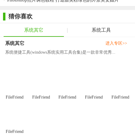
Photoshop照片调色教程 打造甜美粉绿色的外景美女婚片
Q： 安装时360安全卫士提示 regsvr32 进程安装浏览器插件，
这个软件安全吗？
猜你喜欢
A： Clover 通过Windows Explorer插件的形式集成到系统资源
管理器中，获取资源管理器新开窗口的消息，能够自动将外部打
系统其它
系统工具
开的资源管理器窗口吸附到Clover窗口中。 Clover 程序不会获取
系统其它
进入专区>>
用户的任何消息。
系统便捷工具(windows系统实用工具合集)是一款非常优秀...
Q： ：安装后会自动吸附Windows Explorer，但是现在不行
了？
A： 有些用户安装后，通过优化软件禁用了ExplorerWatcher
插件，会造成这种情况，解除插件的禁用即可（请从IE浏览器–》
管理加载项菜单中查看，是否被禁用）。
FileFriend
FileFriend
FileFriend
FileFriend
FileFriend
Q： 我确认ExplorerWatcher已经启用了，为何还是无法自动
吸附？
A： 请检查注册表的下列选项，检查浏览器扩展功能是否被
FileFriend
禁用了。