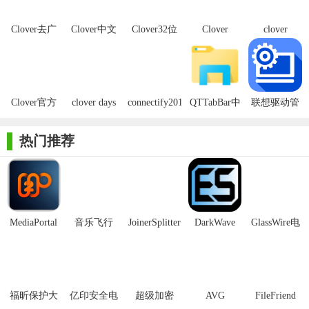
Ctrl + T：新建标签页。
Clover去广
Clover中文
Clover32位
Clover
clover
Ctrl + W：关闭当前标签页。
告绿色版
版
版
configurator
for windows
Ctrl + Shift + T：重新打开关闭的标签页。
最新版
Ctrl + D：为此页添加书签(有选择文件、文件夹的情况下，是
Clover官方
clover days
connectify2019
QTTabBar中
联想驱动管
删除文件)。
版
plus免安装
中文绿色版
文语言包
理清爽绿色
硬盘版
版
热门推荐
Ctrl + Shift + D：为所有打开的标签页添加书签。
Ctrl + Tab：切换到下一个标签页。
Ctrl + Shift + Tab：切换到前一个标签页。
Ctrl + Shift + B：显示或隐藏书签栏。
MediaPortal
音乐飞行
JoinerSplitter
DarkWave
GlassWire电
Mcool
Studio32位
脑版
【Clover软件清爽绿色中文版功能】
方便的 Tab 页功能
要掌握功能强大，操作简单的标签页，只需记住Ctrl+T新开页
福昕保护大
亿印安全电
超级加密
AVG
FileFriend