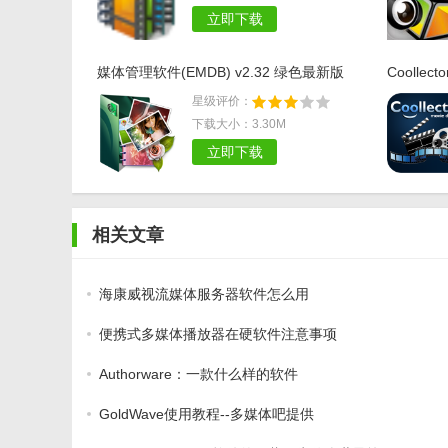
随着科技水平与人们生活
堆积...
Fast Video Cataloger(视频管
理工具)v6.42
06-22 / 103M
ABC电影管理大师(本地视频
分类管理) v2.0 最新版
04-01 / 20M
同类推荐
Movienizer免费版(电影收藏整理工具)
爱摄汇绿色
v10.589 最新版
费版
星级评价：
下载大小：23M
立即下载