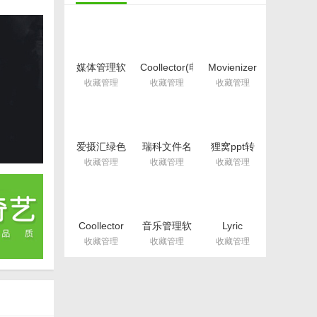
媒体管理软
Coollector(电
Movienizer
件(EMDB)
影百科全书)
免费版(电影
收藏管理
收藏管理
收藏管理
v2.32 绿色
v4.11.6 官
收藏整理工
最新版
方版
具) v10.589
最新版
爱摄汇绿色
瑞科文件名
狸窝ppt转
版(照片视频
提取器免费
换器(PPT格
收藏管理
收藏管理
收藏管理
备份应用)
版(文件名提
式转换工具)
v1.0.4 免费
取工具)
v2.5.0.64
版
v1.0 绿色版
官方最新版
Coollector
音乐管理软
Lyric
Movie
件(Helium
Library(歌
收藏管理
收藏管理
收藏管理
Database(媒
Music
词搜索管理
体管理软件)
Manager)
软件)
v3.25.3 绿
v10.3 中文
v2013.8 绿
色免费版
免费版
色免费版