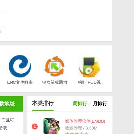
软
2.2
体管理
ENC文件解密
键盘鼠标回放
枫叶IPOD视
工具(EA-
器v1.0
频转换器电脑
工
Key)v3.1
版v12.1.0.0
本类排行
载地址
周排行
月排行
，而且可
媒体管理软件(EMDB)
v2.32 绿色最新版
1
错哦！
收藏管理 / 3.30M