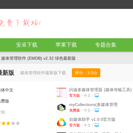
安卓下载
苹果下载
专题合集
 媒体管理软件 (EMDB) v2.32 绿色最新版
色最新版
媒体管理软件最新版下载
评分：
3.0
分
闪迪多媒体管理器
(媒体传输工具)
简体中文
v2.1.0.4 官方免费版
官方版
/
中文
/
免费版
myCollections(多媒体管理
器)
v7.2.3.0免费版
免费版
/
中文
/
未知
自媒体助手
v1.0.0官方版
官方版
/
中文
/