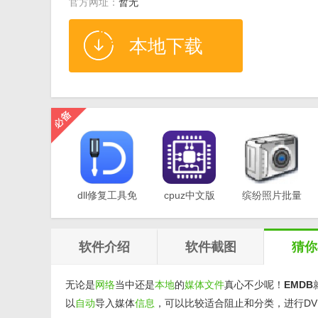
官方网址：
暂无
本地下载
dll修复工具免
cpuz中文版
缤纷照片批量
费版v1.0
v2.11
重命名软件
v1.0
软件介绍
软件截图
猜你
无论是
网络
当中还是
本地
的
媒体
文件
真心不少呢！
EMDB
以
自动
导入媒体
信息
，可以比较适合阻止和分类，进行D