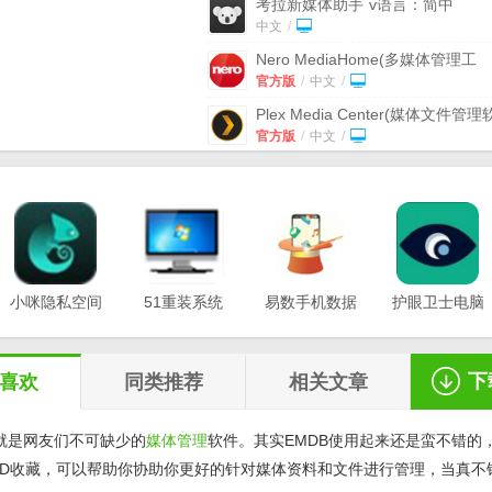
考拉新媒体助手
v语言：简中
中文
/
Nero MediaHome(多媒体管理工
具)
v2.1.1.7官方版
官方版
/
中文
/
Plex Media Center(媒体文件管理
件)
v1.22.1.4228官方版
官方版
/
中文
/
TouchCopy(媒体管理) 32位
v16.6
官方版
官方版
/
中文
/
赤星自媒体平台内容管理系统
v0.1.0.0官方版
官方版
/
中文
/
JRiver Media Center(多功能媒
软件)
v27.0.49官方版
小咪隐私空间
51重装系统
官方版
易数手机数据
/
中文
/
护眼卫士电脑
最新版
电脑版
恢复软件
版v1.0.3
考拉新媒体助手官方版
(营销管理
v1.0.0.3
v20.21.12.12
v1.2.5
具) v0.0.8 最新版
中文
/
下
喜欢
同类推荐
相关文章
就是网友们不可缺少的
媒体管理
软件。其实EMDB使用起来还是蛮不错的
VD收藏，可以帮助你协助你更好的针对媒体资料和文件进行管理，当真不