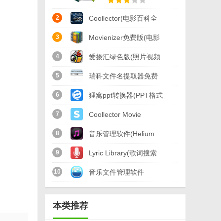
2
Coollector(电影百科全
书) v4.11.6 官方版
3
Movienizer免费版(电影
收藏整理工具) v10.589
4
爱摄汇绿色版(照片视频
最新版
备份应用) v1.0.4 免费版
5
瑞科文件名提取器免费
版(文件名提取工具)
6
狸窝ppt转换器(PPT格式
v1.0 绿色版
转换工具) v2.5.0.64 官
7
Coollector Movie
方最新版
Database(媒体管理软
8
音乐管理软件(Helium
件) v3.25.3 绿色免费版
Music Manager) v10.3
9
Lyric Library(歌词搜索
中文免费版
管理软件) v2013.8 绿色
10
音乐文件管理软件
免费版
(MediaMonkey) v4.1.5
本类推荐
最新免费版