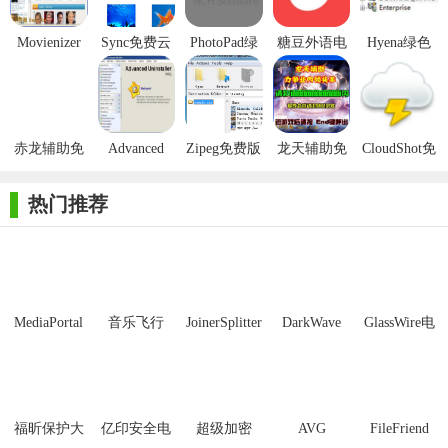
子或硬盘驱动器上可以找到特定电影的位置，音频轨道，字幕和
Movienizer
Sync免费云
PhotoPad绿
糖豆外语电
Hyena绿色
其他参数。一个明智的电影概要以及演员名单和电影封面将是一
盘免费版
色免费版
脑免费版
免费版
个奖励。
关于电影的回忆
赤龙辅助免
Advanced
Zipeg免费版
龙天辅助免
CloudShot免
在向Movienizer添加电影后，您将永远记住您是否已经观看过
费版
Uninstaller免
费版
费版
该电影，电影的内容以及您喜欢它的程度。一瞥电影描述和电影
费版
热门推荐
拍摄就足够了。可以从相应的文件或DVD中自动添加镜头。
Movienizer可以存储您自己的电影评级，以及在线电影数据库(如
IMDb)的评级。
创建电影目录
MediaPortal
音乐飞行
JoinerSplitter
DarkWave
GlassWire电
Mcool
Studio32位
脑版
您可以为媒体播放器创建插图电影目录：Dune，Popcorn，
WDTV和Google TV。
我在哪里看到这个演员?
福昕保护大
亿印安全电
超级加密
AVG
FileFriend