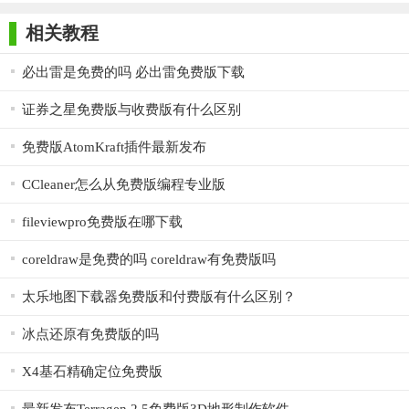
师正式版
子印客户端
3000免费版
Antivirus
几秒钟后，您将了解有关电影或您感兴趣的演员的所有信
Free Edition
息。电影编目员将自动执行互联网搜索并下载必要的信息(电影简
相关教程
介，电影封面，电影评级，电影奖项，毛重，镜头，电影摄影)。
必出雷是免费的吗 必出雷免费版下载
所有这些都将保存在本地电影数据库中，您将能够立即记住最喜
欢的演员所播放的电影，或者查看电影描述。
证券之星免费版与收费版有什么区别
免费版AtomKraft插件最新发布
CCleaner怎么从免费版编程专业版
fileviewpro免费版在哪下载
coreldraw是免费的吗 coreldraw有免费版吗
太乐地图下载器免费版和付费版有什么区别？
冰点还原有免费版的吗
X4基石精确定位免费版
Movienizer免费版新功能