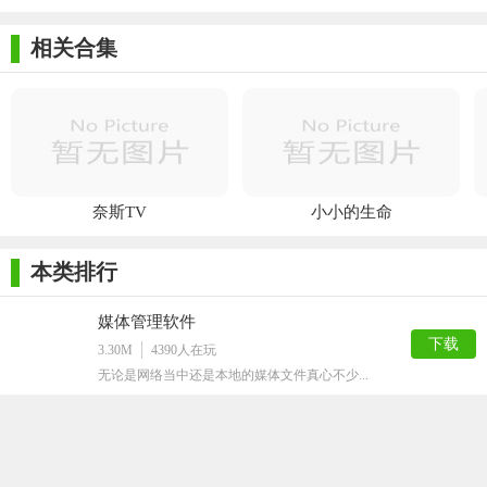
当您在新版本的Movienizer中添加人物，电影和其他值时，列
相关合集
表会根据已输入的字母自动滚动，这有助于轻松选择所需的值。
插件现在提供了正确的注册表访问权限。
在转移到新引擎后，发现了插件的某些困难。在Movienizer
9.2中，添加了新功能以使用Windows注册表，从而消除了这些困
难。
奈斯TV
小小的生命
本类排行
媒体管理软件
下载
3.30M
4390
人在玩
无论是网络当中还是本地的媒体文件真心不少...
Coollector
下载
147M
4340
人在玩
Coollector吧，这是一个优秀的电...