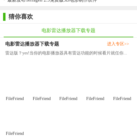
最新发布Terragen 2.5免费版3D地形制作软件
用户界面已更新。
猜你喜欢
该程序带有三个不同的界面主题。界面脚本已修复和改进，
默认设置根据用户请求进行调整。
电影雷达播放器下载专题
人物信息窗口会记住要自动预选的人数。
电影雷达播放器下载专题
进入专区>>
浏览电影页面时，您可以单击“人员信息”按钮，立即从列表中
雷达版？yes!当你的电影播放器具有雷达功能的时候看片就任你...
下载有关多人的信息。默认情况下，程序还会在您打开下载窗口
时自动选择一定数量的人员。此数字可以调整，但Movienizer 9.1
仅在当前会话期间保留您的新值。Movienizer 9.2会记住自定义
值，并在下次使用它。
更新了从其他目录程序导入电影详细信息的插件。
FileFriend
FileFriend
FileFriend
FileFriend
FileFriend
Movienizer 9.2包括最新版本的插件，可以从其他电影目录程
序中导入数据，同时考虑到相应程序的最新版本。
从列表中选择值时添加了查找功能。
FileFriend