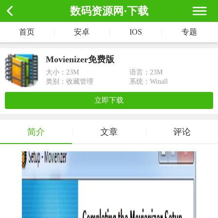
数码资源网·下载
首页
|
安卓
|
IOS
|
专题
Movienizer免费版
大小：
23M
语言：23M
类别：收藏管理
系统：Winall
立即下载
简介
文章
评论
|
|