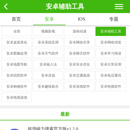
安卓辅助工具
首页
|
安卓
|
IOS
|
专题
全部
视频影视
漫画动漫
安卓辅助工具
安卓桌面美化
安卓系统应用
安卓网络共享
安卓网络浏览
安卓图像处理
安卓天气软件
安卓聊天软件
安卓学习阅读
安卓地图导航
安卓输入法
安卓安全优化
安卓日常应用
安卓拍照软件
安卓其他
安卓交通旅游
安卓电话通讯
安卓购物软件
安卓趣味娱乐
安卓游戏软件
安卓电视软件
安卓电视游戏
最新
超强磁力搜索官方版v1.2.0