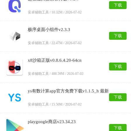
下载
安卓辅助工具 /
10.32M
/
2026-07-02
极序桌面小组件v2.3.3
下载
安卓辅助工具 /
22.47M
/
2026-07-02
x8沙箱正版v0.8.6.4.20-64cn
下载
安卓辅助工具 /
488.59M
/
2026-07-02
ys有数计算app官方免费下载v1.1.5_h 最新
版
下载
安卓辅助工具 /
15.50M
/
2026-07-02
playgoogle商店v23.34.23
下载