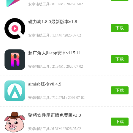
安卓辅助工具 /
81.07M
/
2026-07-02
磁力狗1.8.0最新版本v1.8
下载
安卓辅助工具 /
1.14M
/
2026-07-02
超广角大师app安卓v115.11
下载
安卓辅助工具 /
21.34M
/
2026-07-02
aimlab练枪v0.4.9
下载
安卓辅助工具 /
712.57M
/
2026-07-02
猪猪软件库正版免费版v3.0
下载
安卓辅助工具 /
6.31M
/
2026-07-02