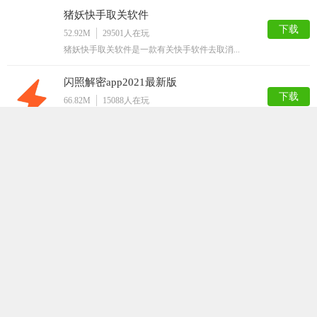
猪妖快手取关软件
下载
52.92M
29501
人在玩
猪妖快手取关软件是一款有关快手软件去取消...
闪照解密app2021最新版
下载
66.82M
15088
人在玩
闪照解密app2021最新版是一款专门针...
挂机大师
下载
40.98M
12849
人在玩
挂机大师是一款手机挂机工具。本款APP可...
嗅探
下载
63.50M
12812
人在玩
嗅探app，最新的网页资源获取工具，随时...
QQ解封神器
下载
32.36M
12786
人在玩