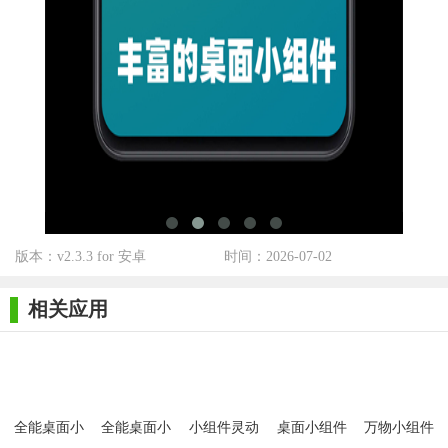
【极序桌面小组件用法】
1. 下载安装：从官方网站或应用商店下载并安装极序桌面小
组件。
2. 选择小组件：打开软件后，在提供的组件库中选择需要的
小组件并拖动到桌面上。
3. 自定义设置：根据个人喜好对选中的小组件进行位置、大
小和样式的调整。
4. 使用与调整：根据需要调整小组件的显示内容或设置提醒
版本：v2.3.3 for 安卓
时间：2026-07-02
事项，并享受其带来的便捷体验。
【极序桌面小组件点评】
相关应用
极序桌面小组件以其高度可定制化、丰富的功能、美观的界
面设计和无广告打扰的特点，赢得了广大用户的喜爱。它不仅让
用户的桌面变得更加个性化和实用，还极大地提升了工作效率和
日常使用的便捷性。无论是对于需要频繁查看时间、天气的用
全能桌面小
全能桌面小
小组件灵动
桌面小组件
万物小组件
组件(全能小
组件2026
桌面