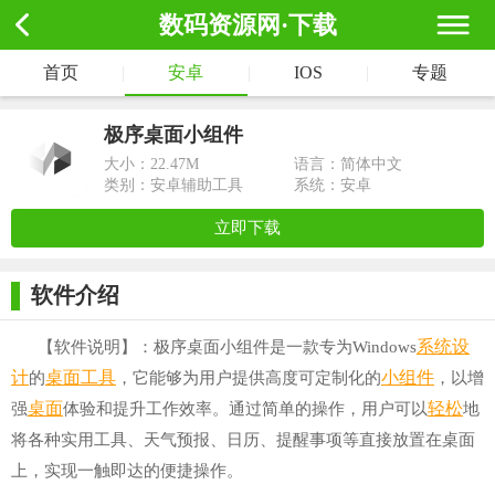
数码资源网·下载
首页
|
安卓
|
IOS
|
专题
极序桌面小组件
大小：
22.47M
语言：简体中文
类别：安卓辅助工具
系统：安卓
立即下载
软件介绍
系统
设
【软件说明】：极序桌面小组件是一款专为Windows
计
桌面工具
小组件
的
，它能够为用户提供高度可定制化的
，以增
桌面
轻松
强
体验和提升工作效率。通过简单的操作，用户可以
地
将各种实用工具、天气预报、日历、提醒事项等直接放置在桌面
上，实现一触即达的便捷操作。