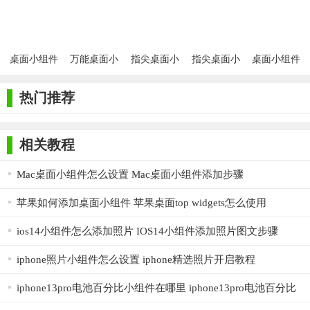
户，还是希望快速启动常用应用的用户来说，都是一个不可或缺
组件)
的桌面助手。
桌面小组件
万能桌面小
指尖桌面小
指尖桌面小
桌面小组件
app免费版
组件APP
组件
组件安卓版
app软件
热门推荐
相关教程
Mac桌面小组件怎么设置 Mac桌面小组件添加步骤
苹果如何添加桌面小组件 苹果桌面top widgets怎么使用
ios14小组件怎么添加照片 IOS14小组件添加照片图文步骤
iphone照片小组件怎么设置 iphone精选照片开启教程
iphone13pro电池百分比小组件在哪里 iphone13pro电池百分比
怎么开启