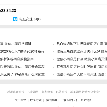
le商店用法】
le商店应用。
23.34.23
入想要的应用或游戏名称进行搜索。
电信高速下载2
或游戏后，点击“安装”进行下载和安装。
的数字内容，选择相应的购买选项并完成支付。
事 微信小商店从哪进
热血物语地下世界隐藏商店在哪 
与游戏”中查看已安装的应用和游戏，以及更新和卸载操作。
020怎么玩?揭秘2020神秘商
航海王热血航线商店买什么好 航
le商店点评】
统解析神秘商店购物指南
微信小商店是什么 微信小商店开
店作为Android系统的官方应用商店，具有官方认证、内容丰富、更新快速等优点，
店优先购买建议
以开通吗 微信小商店开通流程
荒野乱斗商店什么时候刷新 商店
重要选择。同时，其用户友好的界面和便捷的操作也得到了广泛好评。然
PlayGoogle商店也面临着竞争压力，需要不断改进和创新以保持其市场
怎么关了 神秘商店什么时候重
微信小商店个人能不能开通 微信
方法
感谢速联科技、八度网络、九九数据、亿恩科技、群英网络赞助部分带宽!
关于本站
|
联系方式
|
版权声明
|
下载帮助(？)
|
网站地图