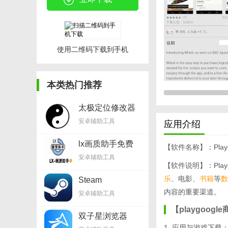
使用二维码下载到手机
本类热门推荐
太极定位修改器
appv8.3.6
安卓辅助工具
应用介绍
lx画质助手免费
【软件名称】：PlayG
v1.8.0
安卓辅助工具
【软件说明】：PlayG
乐
、电影、
书籍
等
数
Steam
Mobilev3.6.0
内容的重要渠道。
安卓辅助工具
【playgoog
双子星浏览器
appv1.5
1. 应用与游戏下