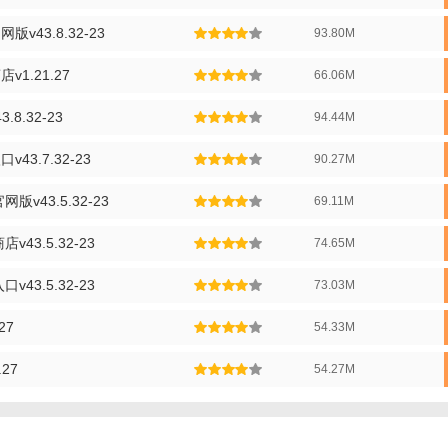
网版v43.8.32-23
93.80M
店v1.21.27
66.06M
3.8.32-23
94.44M
口v43.7.32-23
90.27M
官网版v43.5.32-23
69.11M
le商店亮点】
商店v43.5.32-23
74.65M
有应用和游戏均经过严格审核，确保安全可靠。
入口v43.5.32-23
73.03M
盖各类应用、游戏、数字内容，满足不同用户需求。
.27
54.33M
时更新应用和游戏版本，保证用户体验。
.27
54.27M
面简洁，操作便捷，用户体验良好。
供论坛、社区等功能，方便用户交流分享。