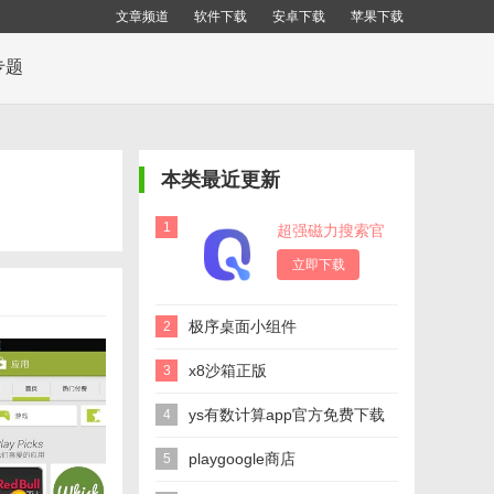
文章频道
软件下载
安卓下载
苹果下载
专题
本类最近更新
1
超强磁力搜索官
方版
立即下载
极序桌面小组件
2
x8沙箱正版
3
ys有数计算app官方免费下载
4
playgoogle商店
5