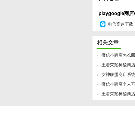
【playgoog
1. 打开PlayGoog
playgoogle商店v
2. 在搜索框中输
电信高速下载
3. 找到想要的应用
相关文章
4. 对于需要购买
微信小商店怎么回
5. 在“我的应用
王者荣耀神秘商店2
【playgoog
女神联盟商店系
PlayGoogle商
店时间表
微信小商店个人可
用户获取数字内容的
方应用商店的兴起，
王者荣耀神秘商店
新开启