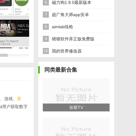
磁力狗1.8.0最新版本
6
超广角大师app安卓
7
aimlab练枪
8
猪猪软件库正版免费版
9
我的世界修改器
10
同类最新合集
、游戏、
音
id用户获取数字
奈斯TV