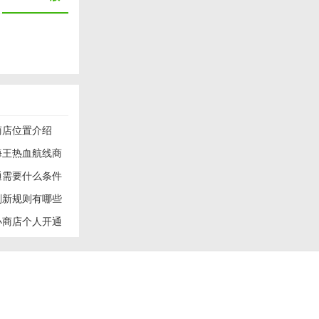
商店位置介绍
海王热血航线商
通需要什么条件
是Android
刷新规则有哪些
而，随着第三
地位。
小商店个人开通