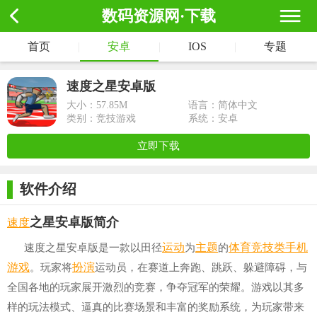
数码资源网·下载
首页
|
安卓
|
IOS
|
专题
速度之星安卓版
大小：
57.85M
语言：简体中文
类别：竞技游戏
系统：安卓
立即下载
软件介绍
速度
之星安卓版简介
运动
主题
体育竞技类
手机
速度之星安卓版是一款以田径
为
的
游戏
扮演
。玩家将
运动员，在赛道上奔跑、跳跃、躲避障碍，与
全国各地的玩家展开激烈的竞赛，争夺冠军的荣耀。游戏以其多
样的玩法模式、逼真的比赛场景和丰富的奖励系统，为玩家带来