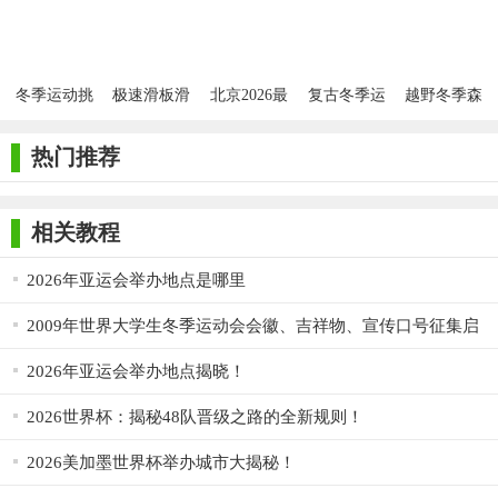
较高下，争夺荣誉。同时，游戏还提供了排行榜和好友系统等功
版
能，让玩家能够与其他玩家进行交流和互动。
综上所述，世界冬季运动会2026测试版是一款非常值得一试
冬季运动挑
极速滑板滑
北京2026最
复古冬季运
越野冬季森
的休闲竞技手游。它不仅让玩家在游戏中体验到了冰雪运动的魅
战
雪之冬季运
新版
动2017官网
林手机版apk
动会安卓版
版
力，还提供了丰富的比赛模式和活动供玩家挑战。如果你对冬季
热门推荐
运动感兴趣或者喜欢休闲竞技类游戏的话，那么这款游戏绝对不
容错过。
相关教程
2026年亚运会举办地点是哪里
2009年世界大学生冬季运动会会徽、吉祥物、宣传口号征集启
事
2026年亚运会举办地点揭晓！
2026世界杯：揭秘48队晋级之路的全新规则！
2026美加墨世界杯举办城市大揭秘！