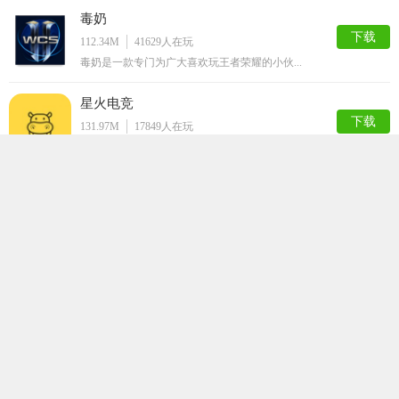
毒奶
下载
112.34M
41629
人在玩
毒奶是一款专门为广大喜欢玩王者荣耀的小伙...
星火电竞
下载
131.97M
17849
人在玩
星火电竞是一款西游题材的殿堂级动作手机游...
小太妹
下载
126.19M
10004
人在玩
《小太妹》是一款以都市校园为背景的角色扮...
飞鱼电竞俱乐部
下载
74.85M
4276
人在玩
飞鱼电竞俱乐部是一款专注电竞赛事的平台，...
极速电竞比分网
下载
72.54M
4203
人在玩