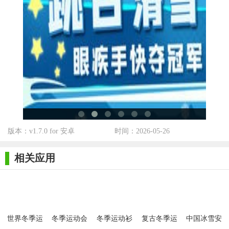
御道具等，合理使用这些道具可以帮助玩家更好地应对比赛。
5. 保持冷静：在比赛中保持冷静和专注，避免因紧张或急躁
而犯错。
世界冬季运动会2026测试版测评
画面表现：世界冬季运动会2026测试版的画面精美细腻，场
景和角色设计都充满了冰雪运动的氛围，给玩家带来了沉浸式的
游戏体验。
操作体验：游戏的操作方式简单直观，玩家可以轻松上手。
版本：v1.7.0 for 安卓
时间：2026-05-26
同时，游戏的流畅度和响应速度也非常出色，让玩家在比赛中能
够充分发挥自己的实力。
相关应用
内容丰富度：游戏提供了五个不同的冬季运动项目供玩家选
择，每个项目都有其独特的玩法和挑战。此外，游戏还设置了丰
富的比赛模式和活动，让玩家在游戏中始终保持新鲜感。
世界冬季运
冬季运动会
冬季运动衫
复古冬季运
中国冰雪安
社交互动：游戏支持多人对战模式，玩家可以与全球玩家一
动会2026
3D
动1986官方
卓版