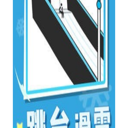
幕、滑动屏幕等方式进行技巧操作，如跳跃、转弯、加速等。
3. 策略制定：在多人对战模式中，玩家需要制定合理的策
略，如选择合适的时机加速、避开障碍物等，以赢得比赛。
4. 积分排名：每场比赛结束后，根据玩家的表现给予相应的
积分和排名，玩家可以通过不断挑战提升自己的排名和实力。
世界冬季运动会2026测试版攻略
1. 熟悉规则：在开始游戏前，先了解所选项目的比赛规则和
技巧要求，以便更好地应对比赛。
2. 练习技巧：通过不断练习，掌握各种技巧操作，提高自己
的反应速度和操作水平。
3. 观察对手：在多人对战模式中，注意观察对手的动态和策
略，及时调整自己的战术。
4. 合理使用道具：游戏中会提供一些道具，如加速道具、防