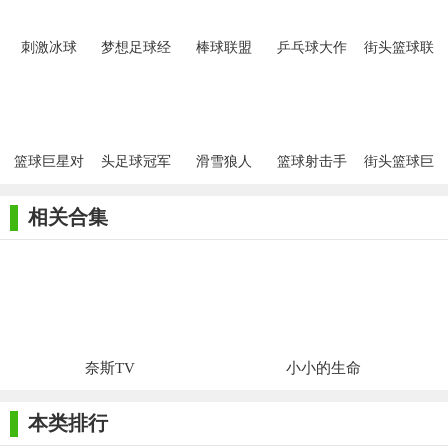
刺激冰球
梦想足球经
棒球联盟
乒乓球大作
街头篮球联
理tv破解版
战
盟
篮球巨星对
头足球冠军
滑雪狼人
篮球射击手
街头篮球巨
战
联赛
游
星
相关合集
奈斯TV
小小的生命
本类排行