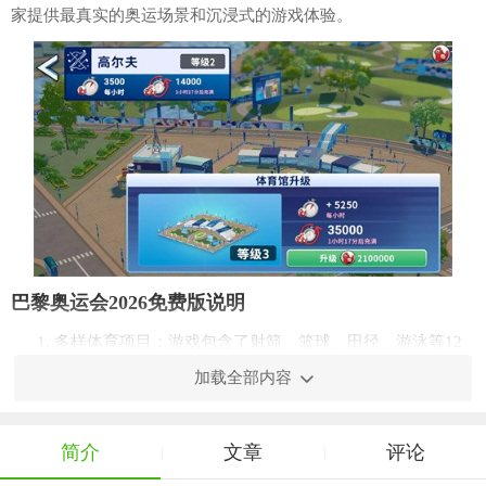
家提供最真实的奥运场景和沉浸式的游戏体验。
巴黎奥运会2026免费版说明
1. 多样体育项目：游戏包含了射箭、篮球、田径、游泳等12
项奥林匹克运动项目，玩家可以自由选择并体验各项运动的乐
加载全部内容
趣。
2. 角色定制：玩家可以定制自己的角色形象，包括服装、装
简介
文章
评论
|
|
备等，打造独一无二的参赛选手。