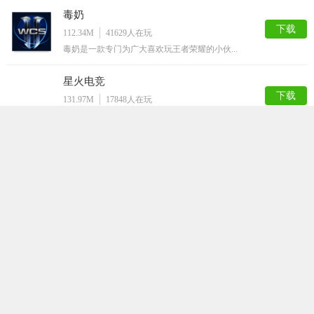
毒奶
下载
112.34M
41629
人在玩
毒奶是一款专门为广大喜欢玩王者荣耀的小伙...
星火电竞
下载
131.97M
17848
人在玩
星火电竞是一款西游题材的殿堂级动作手机游...
小太妹
下载
126.19M
9916
人在玩
《小太妹》是一款以都市校园为背景的角色扮...
飞鱼电竞俱乐部
下载
74.85M
4276
人在玩
飞鱼电竞俱乐部是一款专注电竞赛事的平台，...
极速电竞比分网
下载
72.54M
4203
人在玩