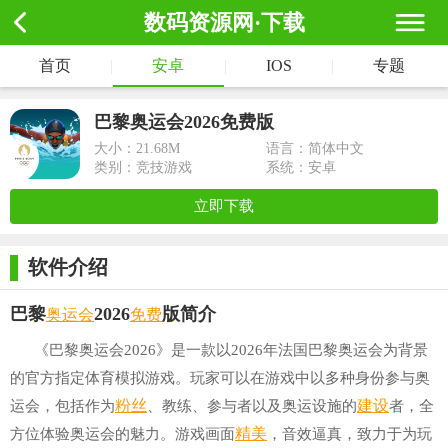
数码资源网·下载
首页
|
安卓
|
IOS
|
专题
巴黎奥运会2026免费版
大小：
21.68M
语言：简体中文
类别：竞技游戏
系统：安卓
立即下载
软件介绍
奥运会
免费
巴黎
2026
版简介
《巴黎奥运会2026》是一款以2026年法国巴黎奥运会为背景
的官方指定体育模拟游戏。玩家可以在游戏中以多种身份参与奥
粉丝
建设
运会，包括作为
、教练、参与者以及奥运设施的
者，全
精美
方位体验奥运会的魅力。游戏画面
，音效逼真，致力于为玩