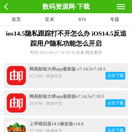
数码资源网·下载
首页
|
安卓
|
IOS
|
专题
ios14.5隐私跟踪打不开怎么办 iOS14.5反追
踪用户隐私功能怎么开启
时间:2021-04-27 10:59:36
作者:网友整理
网易邮箱大师app最新版 v7.14.5v7.18.5
点击下载
95.51M / 简体中文
网易邮箱大师app最新版v7.14.5v7.18.5
点击下载
28.87M / 简体中文
上帝模拟器14.5修改版v14.8
点击下载
57.76M / 简体中文