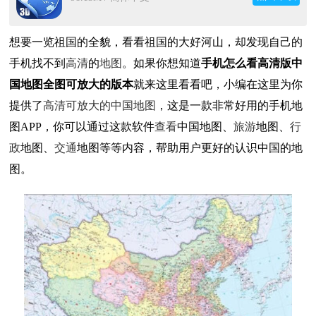
想要一览祖国的全貌，看看祖国的大好河山，却发现自己的
手机找不到
高清
的
地图
。如果你想知道
手机怎么看高清版中
国地图全图可放大的版本
就来这里看看吧，小编在这里为你
提供了
高清可放大的中国地图
，这是一款非常好用的手机地
图APP，你可以通过这款软件
查看
中国地图、
旅游
地图、
行
政
地图、
交通
地图等等内容，帮助用户更好的认识中国的地
图。