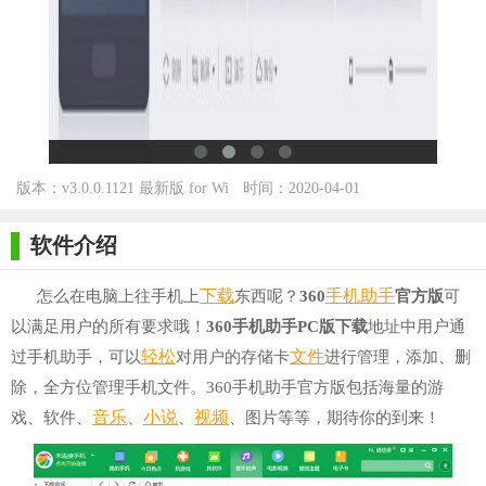
版本：v3.0.0.1121 最新版 for Wi
时间：2020-04-01
nAll
软件介绍
下载
手机助手
怎么在电脑上往手机上
东西呢？
360
官方版
可
以满足用户的所有要求哦！
360手机助手PC版下载
地址中用户通
轻松
文件
过手机助手，可以
对用户的存储卡
进行管理，添加、删
除，全方位管理手机文件。360手机助手官方版包括海量的游
音乐
小说
视频
戏、软件、
、
、
、图片等等，期待你的到来！