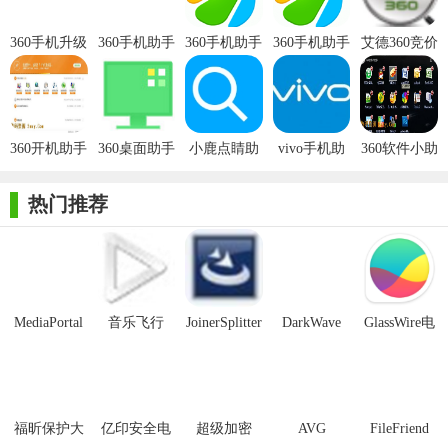
一站式的本地软件管理服务，查看、卸载、升级一气呵成，
前所未有的畅快。
360手机升级
360手机助手
360手机助手
360手机助手
艾德360竞价
助手官方版
电脑版
独立版
助手官方版
实用工具 贴心体验
快速地添加、删除手机资源，设置来电铃声、壁纸、提供手
机截图功能
360开机助手
360桌面助手
小鹿点睛助
vivo手机助
360软件小助
官方版
官方版
手官方版
手电脑版
手官方
海量资源 一应俱全
热门推荐
360与超过30家应用商店合作，提供、最炫的壁纸和主题，一
键下载安装
MediaPortal
音乐飞行
JoinerSplitter
DarkWave
GlassWire电
Mcool
Studio32位
脑版
福昕保护大
亿印安全电
超级加密
AVG
FileFriend