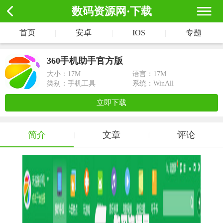
数码资源网·下载
首页
|
安卓
|
IOS
|
专题
360手机助手官方版
大小：
17M
语言：17M
类别：手机工具
系统：WinAll
立即下载
简介
文章
评论
|
|