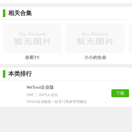
点选卸载失败应用的“√“，随后点“取消激活”，去掉勾选。
相关合集
设置完毕，在电脑手机助手内点“重试”即可正常卸载。
奈斯TV
小小的生命
本类排行
WeTool企业版
下载
39M
26478
人在玩
WeTool企业版是一款专门用来管理微信...
软件特别说明
360安全卫士下载专题
亚太小霸王免加密狗完整版
应有尽有！
下载
1G
14003
人在玩
您是不是需要一款非常好用的刷机工具呢?试...