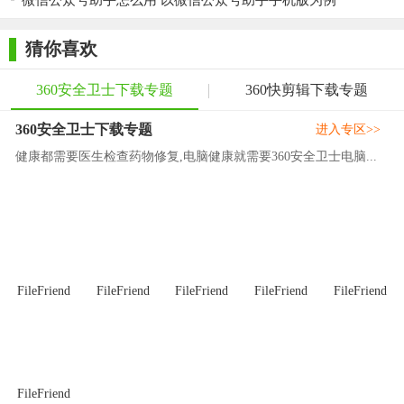
微信公众号助手怎么用 以微信公众号助手手机版为例
猜你喜欢
360安全卫士下载专题
360快剪辑下载专题
360安全卫士下载专题
进入专区>>
健康都需要医生检查药物修复,电脑健康就需要360安全卫士电脑...
360手机助手PC版使用教程
小米：设置——安全和隐私——设备管理器
FileFriend
FileFriend
FileFriend
FileFriend
FileFriend
魅族：设置——安全和位置——设备管理器
锤子：设置——锁屏和安全——高级设置——设备管理器
谷歌原生：设置——安全——设备管理器
FileFriend
三星：设置——安全（也可能在“更多”中）——设备管理器