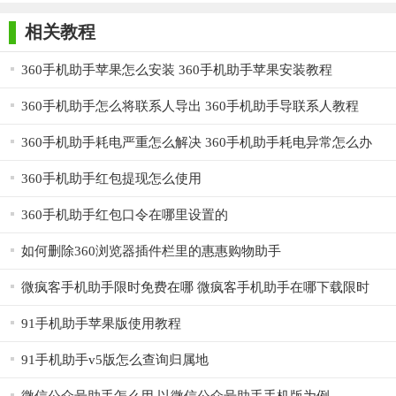
师正式版
子印客户端
3000免费版
Antivirus
Free Edition
相关教程
360手机助手苹果怎么安装 360手机助手苹果安装教程
360手机助手PC版特色
360手机助手怎么将联系人导出 360手机助手导联系人教程
安全无毒
360手机助手耗电严重怎么解决 360手机助手耗电异常怎么办
320亿次安全应用下载
360手机助手红包提现怎么使用
先行赔付
100%游戏先行赔付
360手机助手红包口令在哪里设置的
免流量
如何删除360浏览器插件栏里的惠惠购物助手
360手机助手PC版免流量下载软件游戏
微疯客手机助手限时免费在哪 微疯客手机助手在哪下载限时
管理预装软件
91手机助手苹果版使用教程
87%的用户强力支持使用
91手机助手v5版怎么查询归属地