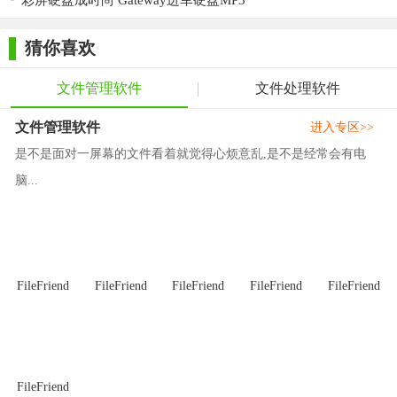
彩屏硬盘成时尚 Gateway进军硬盘MP3
设备中的文件列表，并进行上传、下载、删除、重命名和新建文
件夹等操作。
猜你喜欢
4. 在线播放和加密文件：用户可以选择需要播放的文件进行
在线观看，或者对指定文件进行加密保护。
文件管理软件
文件处理软件
【AirDisk HDD最新版点评】
文件管理软件
进入专区>>
AirDisk HDD最新版是一款功能强大、操作简便的HDD智能网
是不是面对一屏幕的文件看着就觉得心烦意乱,是不是经常会有电
络存储配套软件。它提供了全面的文件管理功能，支持多种文件
脑...
格式和在线播放功能，使用户能够轻松管理存储设备中的数据。
同时，软件还提供了加密保护和OTA固件升级等安全功能，确保
用户数据的安全性和存储设备的稳定性。无论是个人用户还是企
业用户，都可以通过AirDisk HDD实现高效、便捷的数据管理。
FileFriend
FileFriend
FileFriend
FileFriend
FileFriend
FileFriend