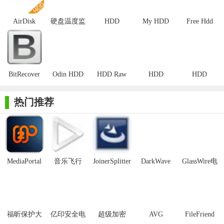
2. 直观的用户界面：软件拥有简洁直观的用户界面，用户可
AirDisk
硬盘温度监
HDD
My HDD
Free Hdd
HDD(DM云
控工具(HDD
Guardian
Speed
LED
以清晰地查看文件上传和下载的进度，以及存储设备中的文件列
盘)
Thermometer)
表。
官方版
3. 支持多种文件格式：AirDisk HDD支持多种文件格式的上传
BitRecover
Odin HDD
HDD Raw
HDD
HDD
和下载，包括电影、照片、音乐和文档等，满足用户多样化的数
Parallels
Encryption已
Copy
Regenerator
Capacity
据存储需求。
HDD
注册版
Tool(硬盘复
Restore
热门推荐
Recovery
制克隆工具)
【AirDisk HDD最新版亮点】
Wizard(HDD
数据恢复工
1. 在线播放功能：用户可以通过AirDisk HDD在线观看智能存
具)
储器中的影片，支持多种视频格式，无需将文件下载到本地即可
享受流畅的播放体验。
MediaPortal
音乐飞行
JoinerSplitter
DarkWave
GlassWire电
Mcool
Studio32位
脑版
2. 文件传输便捷：软件支持将移动设备上的照片、视频和其
他文件上传到智能存储器，释放移动设备空间，同时方便用户在
不同设备间共享数据。
福昕保护大
亿印安全电
超级加密
AVG
FileFriend
3. 加密保护：AirDisk HDD提供了对指定文件的加密功能，确