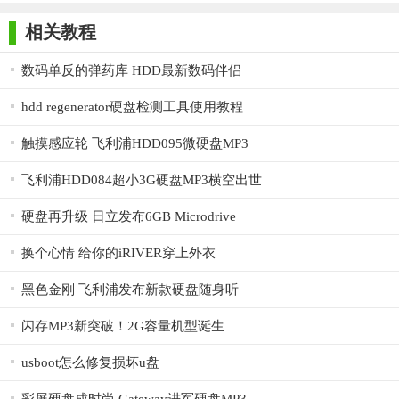
师正式版
子印客户端
3000免费版
Antivirus
Free Edition
保用户数据的安全性，防止未经授权的访问和泄露。
相关教程
4. OTA固件升级：软件支持检测、下载和升级无线存储器的
数码单反的弹药库 HDD最新数码伴侣
固件，确保存储设备的稳定性和性能。
hdd regenerator硬盘检测工具使用教程
5. 跨平台支持：AirDisk HDD不仅支持Windows平台，还提供
了手机端应用，使用户可以在不同设备上随时访问和管理存储设
触摸感应轮 飞利浦HDD095微硬盘MP3
备中的数据。
飞利浦HDD084超小3G硬盘MP3横空出世
【AirDisk HDD最新版用法】
硬盘再升级 日立发布6GB Microdrive
1. 下载并安装AirDisk HDD最新版：用户可以从官方网站或相
换个心情 给你的iRIVER穿上外衣
关下载平台下载软件的安装包，并按照提示进行安装。
黑色金刚 飞利浦发布新款硬盘随身听
2. 登录并连接设备：打开软件后，用户需要输入设备的BC码
（位于设备机身二维码下方）和登录密码进行连接。也可以使用
闪存MP3新突破！2G容量机型诞生
手机扫码登录。
usboot怎么修复损坏u盘
3. 管理文件：连接成功后，用户可以在软件界面中浏览存储