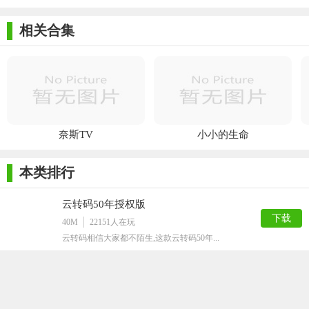
相关合集
奈斯TV
小小的生命
本类排行
云转码50年授权版
下载
40M
22151
人在玩
云转码相信大家都不陌生,这款云转码50年...
GCFScape最新版
下载
498K
6983
人在玩
非常优秀的文件编辑器,GCFScape最...