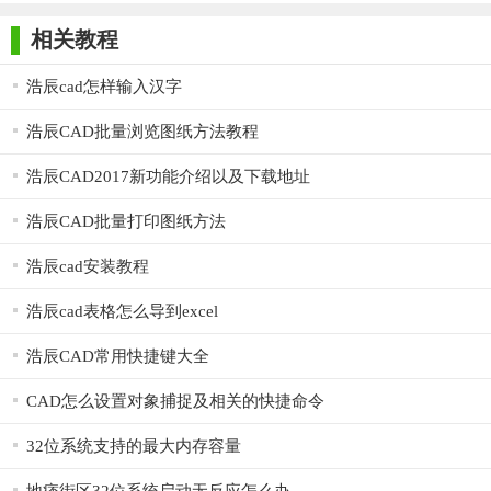
师正式版
子印客户端
3000免费版
Antivirus
Free Edition
包括R12-2018、各版本DWG/DXF以及兼容AUTOCAD R12-2019
相关教程
等不同格式的文件，满足用户在不同场景下的需求。
浩辰cad怎样输入汉字
【浩辰CAD32位用法】
浩辰CAD批量浏览图纸方法教程
1. 安装软件：用户可以从浩辰CAD官网或其他可信的下载站
点下载浩辰CAD32位的安装包，并按照提示进行安装。
浩辰CAD2017新功能介绍以及下载地址
2. 打开软件：安装完成后，用户可以双击桌面上的浩辰CAD
浩辰CAD批量打印图纸方法
图标打开软件。
浩辰cad安装教程
3. 绘制图纸：在软件界面中，用户可以选择相应的绘图工具
浩辰cad表格怎么导到excel
进行图纸绘制。同时，也可以通过编辑工具对图纸进行修改和完
善。
浩辰CAD常用快捷键大全
4. 保存与分享：绘制完成后，用户可以将图纸保存为所需的
CAD怎么设置对象捕捉及相关的快捷命令
格式，并通过软件自带的转换功能与其他人进行分享。
32位系统支持的最大内存容量
【浩辰CAD32位推荐】