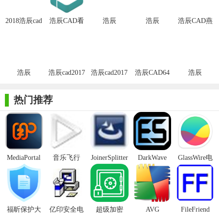
复制等操作。
2018浩辰cad
浩辰CAD看
浩辰
浩辰
浩辰CAD燕
2. 文件格式转换：软件自带CAD与PDF、CAD与JPG等文件之
官方32位正
图王32位
CAD2016正
CAD2019注
秀模具官方
间的转换功能，方便用户在不同格式之间进行转换和分享。
式版
式版
册补丁
版
3. 批量处理：浩辰CAD32位提供了批量转换、批量打印等功
能，可以大大提高用户的工作效率。
浩辰
浩辰cad2017
浩辰cad2017
浩辰CAD64
浩辰
CAD2017官
激活工具x64
注册机X32
位2016官方
CAD2019官
4. 协同设计：软件支持协同设计系统，让设计更加互联，顶
方32位版
版
位版
正式版
方版
热门推荐
层管理全局掌握，全周期保障设计精度和进度。
【浩辰CAD32位亮点】
1. 自主内核：浩辰CAD32位具备完全的自主底层数据、代码
和架构，不受国外技术限制，用户可以更加放心地使用。
MediaPortal
音乐飞行
JoinerSplitter
DarkWave
GlassWire电
Mcool
Studio32位
脑版
2. 高效流畅：软件采用了智能显示、分级存储和图形自适应
压缩等创新技术，使得大图操作速度提升显著，绘图过程更加流
畅、不卡顿。
福昕保护大
亿印安全电
超级加密
AVG
FileFriend
3. 卓越兼容性：浩辰CAD32位能够支持多种CAD文件格式，