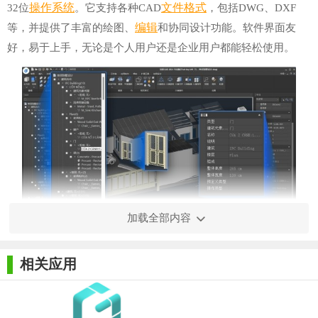
操作系统
文件格式
32位
。它支持各种CAD
，包括DWG、DXF
编辑
等，并提供了丰富的绘图、
和协同设计功能。软件界面友
好，易于上手，无论是个人用户还是企业用户都能轻松使用。
加载全部内容
【浩辰CAD32位功能】
相关应用
1. 图纸绘制与编辑：浩辰CAD32位提供了丰富的绘图工具，
如直线、多段线、圆、椭圆、矩形等，用户可以轻松绘制各种图
形。同时，软件还支持对图纸进行编辑，如删除、移动、旋转、