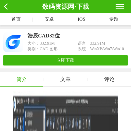
数码资源网·下载
首页
|
安卓
|
IOS
|
专题
浩辰CAD32位
大小：
332.91M
语言：332.91M
类别：CAD 图形
系统：WinXP/Win7/Win10
立即下载
简介
文章
评论
|
|