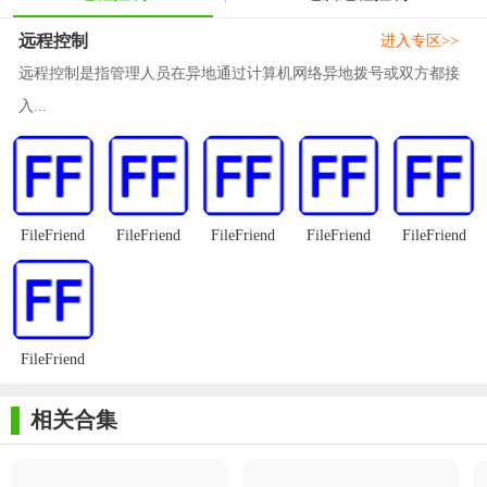
5. 开始使用：利用无界趣连提供的各项功能进行远程办公、
远程控制
进入专区>>
学习或技术支持等活动。
远程控制是指管理人员在异地通过计算机网络异地拨号或双方都接
【无界趣点评】
入...
无界趣连作为一款专业的远程控制系统软件，凭借其跨平台
兼容性、高安全性和流畅的操作体验，赢得了广大用户的青睐。
无论是对于需要频繁远程办公的职场人士，还是对于追求高效学
习的学生群体，无界趣连都是一个不可多得的好帮手。它简化了
FileFriend
FileFriend
FileFriend
FileFriend
FileFriend
远程控制的流程，让远程协作变得更加轻松便捷。
FileFriend
相关合集