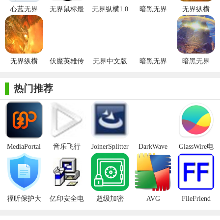
心蓝无界
无界鼠标最
无界纵横1.0
暗黑无界
无界纵横
用的远程设备信息，实现一键快速连接，节省时间。
Windows程
新版
正式版
1.0.2最新版
1.03正式版
序员助手
2. 多屏显示：支持多屏幕远程查看和控制，特别适合需要处
2015
理多任务或复杂界面操作的用户。
无界纵横
伏魔英雄传
无界中文版
暗黑无界
暗黑无界
3. 文件传输：内置的文件管理器允许用户直接在远程设备间
1.0.5正式版
之无界的灵
1.0.3免费版
1.0.0正式版
传输文件，无需额外使用FTP或其他文件传输工具。
热门推荐
4. 剪贴板同步：实现本地与远程设备间剪贴板的实时同步，
方便复制粘贴文本和图片，提高工作效率。
【无界趣连内容】
1. 远程桌面控制：实时查看和控制远程计算机的桌面，就像
MediaPortal
音乐飞行
JoinerSplitter
DarkWave
GlassWire电
Mcool
Studio32位
脑版
在操作本地计算机一样。
2. 远程文件管理：浏览、编辑、删除远程计算机上的文件和
文件夹，支持拖放操作。
福昕保护大
亿印安全电
超级加密
AVG
FileFriend
师正式版
子印客户端
3000免费版
Antivirus
3. 远程命令执行：在远程计算机上执行命令或脚本，适用于
Free Edition