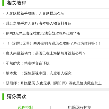
批量处理或自动化任务。
相关教程
4. 远程打印：将本地文档发送到远程计算机上的打印机进行
无界纵横新手攻略，无界纵横怎么玩
打印，方便异地办公。
绯红之境手游无界行者拜耶人物资料介绍
5. 会话记录与回放：记录远程会话过程，支持回放查看，便
剑网3无界五毒全技能心法实战攻略JW3精华版
于问题分析和教学演示。
【无界趣连用法】
《《剑网3无界》塞外宝驹奇遇怎么攻略？JW3为你解答！》
1. 下载安装：在无界趣连官网下载并安装软件到本地和远程
唐庆南最新动向：是否已在上海悄然开设新公司？
计算机。
孑然妒火：精准拼音音译版
2. 注册登录：注册账号并登录，确保两端设备都能访问服
坂本龙一：深情凝视中国，态度引人探究
务。
阴阳师：月隐星辰 永夜无眠《阴阳师》泷夜叉姬典藏皮肤上
3. 添加设备：在本地设备中添加远程计算机的信息，包括IP地
线！
址、端口号及访问密码等。
猜你喜欢
4. 建立连接：选择远程设备并点击连接，等待连接建立后即
可开始远程操作。
远程控制
电脑远程控制