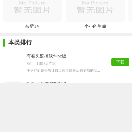
奈斯TV
小小的生命
本类排行
有看头监控软件pc版
下载
7M
11818
人在玩
小伙伴们是否想让自己家里或者店铺更加的安...
ToDesk远程控制软件
下载
3M
6001
人在玩
ToDesk远程控制软件是一款继team...
HNVR视频监控录像软件
下载
88.64M
4115
人在玩
HNVR视频监控录像软件是一个免费的支持...