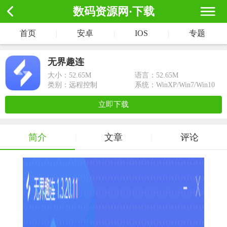
数码资源网·下载
首页
|
安卓
|
IOS
|
专题
无界趣连
大小：
52.65M
语言：52.65M
类别：远程控制
系统：WinXP/Win7/Win10
立即下载
简介
文章
评论
|
|