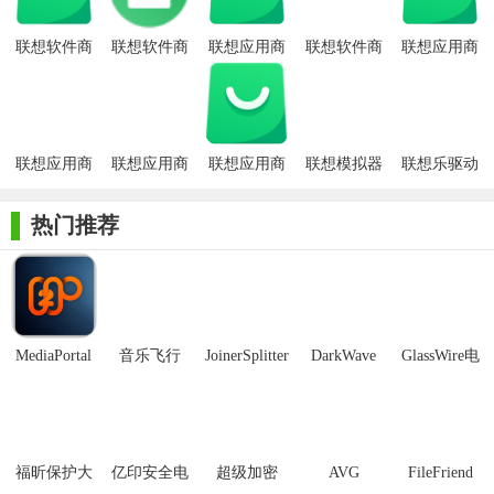
1. 软件下载：提供海量软件资源，用户可根据需求搜索并下
联想软件商
联想软件商
联想应用商
联想软件商
联想应用商
载所需软件。
店电脑版
店
店电脑版PC
店最新版
店电脑版
安装包
2. 自动安装：支持一键式安装，简化安装流程，减少用户操
作步骤。
联想应用商
联想应用商
联想应用商
联想模拟器
联想乐驱动
3. 软件更新：自动检测并提示用户更新软件版本，保持软件
店
店64位
店最新版
官方版
始终处于最新状态。
热门推荐
4. 软件管理：提供软件卸载、修复、优化等功能，帮助用户
轻松管理软件。
5. 安全检测：对所有上架软件进行严格的安全检测，确保用
MediaPortal
音乐飞行
JoinerSplitter
DarkWave
GlassWire电
户下载的软件无毒无害。
Mcool
Studio32位
脑版
【联想软件商店官方版内容】
1. 办公软件：包括Microsoft Office套件、WPS Office等常用办
公软件。
福昕保护大
亿印安全电
超级加密
AVG
FileFriend