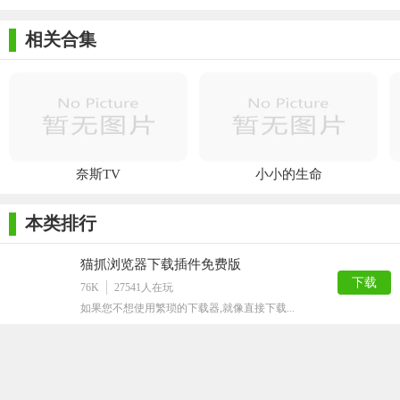
相关合集
奈斯TV
小小的生命
本类排行
猫抓浏览器下载插件免费版
下载
76K
27541
人在玩
如果您不想使用繁琐的下载器,就像直接下载...
觅知网vip素材解析工具
下载
488K
14922
人在玩
觅知网是一个非常著名的设计素材站，但是下...