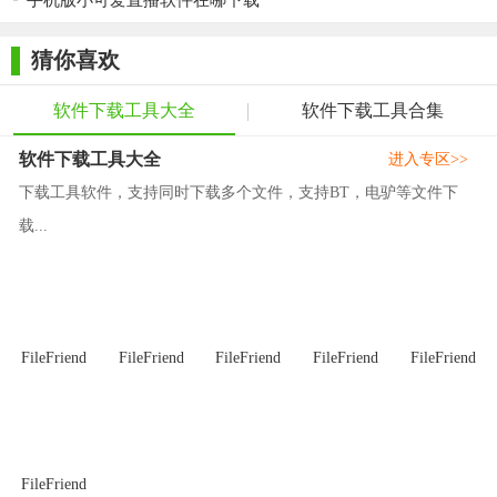
手机版小可爱直播软件在哪下载
3. 下载软件：找到目标软件后，点击“下载”按钮，等待下载
完成。
猜你喜欢
4. 安装软件：下载完成后，点击“安装”按钮，根据提示完成
软件安装。
软件下载工具大全
软件下载工具合集
5. 管理软件：在“我的软件”界面，可以对已安装的软件进行
软件下载工具大全
进入专区>>
卸载、更新等操作。
下载工具软件，支持同时下载多个文件，支持BT，电驴等文件下
【联想软件商店官方版点评】
载...
联想软件商店官方版凭借其丰富的软件资源、便捷的下载安
装方式、以及严格的安全检测机制，赢得了众多联想电脑用户的
青睐。它不仅为用户提供了一个安全可靠的软件获取渠道，还通
过智能化的管理方式提升了用户的软件使用体验。无论是办公学
FileFriend
FileFriend
FileFriend
FileFriend
FileFriend
习还是娱乐休闲，联想软件商店都能满足用户的多样化需求，是
联想电脑用户不可或缺的软件管理工具。
FileFriend