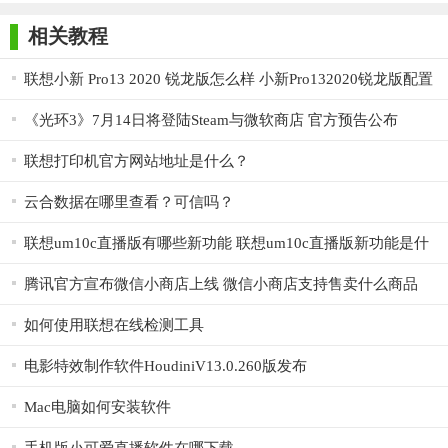
师正式版
子印客户端
3000免费版
Antivirus
2. 娱乐休闲：涵盖音乐、视频、游戏等各类娱乐软件，满足
Free Edition
相关教程
用户休闲需求。
联想小新 Pro13 2020 锐龙版怎么样 小新Pro132020锐龙版配置
3. 系统安全：提供杀毒软件、防火墙等安全软件，保障用户
一览
电脑安全。
《光环3》7月14日将登陆Steam与微软商店 官方预告公布
4. 网络通讯：包括浏览器、聊天工具、邮件客户端等网络通
联想打印机官方网站地址是什么？
信软件。
云合数据在哪里查看？可信吗？
5. 驱动程序：为联想电脑用户提供最新的驱动程序下载，确
联想um10c直播版有哪些新功能 联想um10c直播版新功能是什
保硬件性能最优。
么
【联想软件商店官方版用法】
腾讯官方宣布微信小商店上线 微信小商店支持售卖什么商品
1. 打开软件：双击桌面上的“联想软件商店”图标，启动软
如何使用联想在线检测工具
件。
电影特效制作软件HoudiniV13.0.260版发布
2. 搜索软件：在搜索框中输入软件名称或关键词，点击搜索
Mac电脑如何安装软件
按钮。