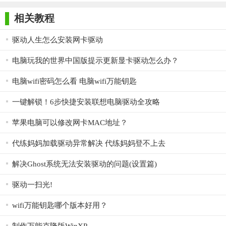
师正式版
子印客户端
3000免费版
Antivirus
2. 检测工具：快速扫描电脑硬件信息，识别网卡型号及当前
Free Edition
驱动状态。
相关教程
3. 安装引擎：高效安装驱动，支持静默安装及重启后自动完
驱动人生怎么安装网卡驱动
成安装。
电脑玩我的世界中国版提示更新显卡驱动怎么办？
4. 管理界面：提供已安装驱动列表，支持查看、卸载及更新
电脑wifi密码怎么看 电脑wifi万能钥匙
操作。
【万能网卡驱动电脑版说明】
一键解锁！6步快捷安装联想电脑驱动全攻略
1. 下载并安装：从官方网站下载万能网卡驱动安装包，按照
苹果电脑可以修改网卡MAC地址？
提示完成安装。
代练妈妈加载驱动异常解决 代练妈妈登不上去
2. 启动软件：双击桌面图标启动软件，进入主界面。
解决Ghost系统无法安装驱动的问题(设置篇)
3. 检测网卡：点击“检测”按钮，软件将自动扫描并显示您的
驱动一扫光!
网卡信息及驱动状态。
4. 安装驱动：根据软件提示，选择“自动安装”或“手动选择”方
wifi万能钥匙哪个版本好用？
式安装网卡驱动。