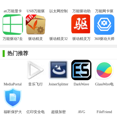
ati万能显卡
USB万能驱
以太网控制
万能驱动助
万能网卡驱
【万能网卡驱动电脑版技巧】
驱动电脑版
动电脑版
器万能驱动
理网卡绿色
动官方版
电脑版
版
1. 定期更新：保持软件为最新版本，以便获取最新的网卡驱
动支持及功能优化。
万能驱动7去
驱动精灵
驱动精灵32
驱动精灵万
360驱动大师
2. 备份驱动：在安装新驱动前，使用软件的备份功能保存当
捆绑版
2021万能网
位万能显卡
能网卡版
万能网卡版
前网卡驱动，以备不时之需。
卡版
版
热门推荐
3. 手动选择：若自动检测未找到合适驱动，可尝试手动选择
驱动版本进行安装。
4. 清理残留：安装新驱动后，利用软件内置的清理工具清除
旧驱动残留文件，保持系统整洁。
MediaPortal
音乐飞行
JoinerSplitter
DarkWave
GlassWire电
Mcool
Studio32位
脑版
【万能网卡驱动电脑版内容】
1. 驱动数据库：包含数以万计的网卡设备驱动程序，覆盖有
线网卡、无线网卡等多种类型。
福昕保护大
亿印安全电
超级加密
AVG
FileFriend