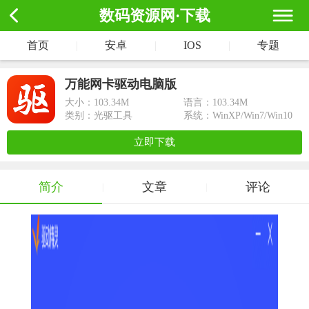
数码资源网·下载
首页
|
安卓
|
IOS
|
专题
万能网卡驱动电脑版
大小：
103.34M
语言：103.34M
类别：光驱工具
系统：WinXP/Win7/Win10
立即下载
简介
文章
评论
|
|