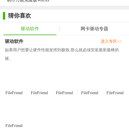
制作万能克隆版WinXP
5. 重启验证：安装完成后，重启电脑以验证驱动是否安装成
猜你喜欢
功并恢复网络连接。
【万能网卡驱动电脑版推荐】
驱动软件
网卡驱动专题
对于经常遇到网卡驱动问题或需要快速恢复网络连接的电脑
驱动软件
进入专区>>
用户，万能网卡驱动电脑版无疑是一个值得推荐的工具。它不仅
如果用户想要让硬件性能发挥到极致,那么就必须安装最新最棒的
解决了用户寻找合适驱动的难题，还提供了便捷的驱动管理功
驱...
能，让您的电脑始终保持最佳的网络连接状态。无论是家庭用户
还是企业IT人员，都能从中受益。
FileFriend
FileFriend
FileFriend
FileFriend
FileFriend
FileFriend