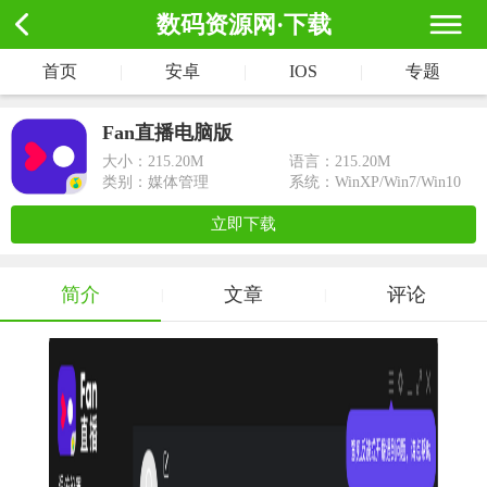
数码资源网·下载
首页
|
安卓
|
IOS
|
专题
Fan直播电脑版
大小：
215.20M
语言：215.20M
类别：媒体管理
系统：WinXP/Win7/Win10
立即下载
简介
文章
评论
|
|