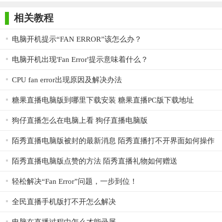
师正式版
子印客户端
3000免费版
Antivirus
4. 互动性强：丰富的观众互动功能，增强直播的互动性和趣
Free Edition
相关教程
味性，提升观众体验。
电脑开机提示“FAN ERROR”该怎么办？
5. 安全性高：采用先进的加密技术和安全防护措施，确保直
播内容的安全性和隐私性。
电脑开机出现'Fan Error'提示意味着什么？
【Fan直播电脑版用法】
CPU fan error出现原因及解决办法
1. 下载并安装Fan直播电脑版软件。
糖果直播电脑版到哪里下载安装 糖果直播PC版下载地址
2. 注册并登录账号，创建个人或团队直播空间。
狗仔直播怎么在电脑上看 狗仔直播电脑版
3. 在直播空间中创建直播内容，设置直播标题、封面、标签
陌秀直播电脑版被封的最新消息 陌秀直播打不开界面如何操作
等信息。
陌秀直播电脑版点赞的方法 陌秀直播礼物如何赠送
4. 选择直播平台和场景预设，进行直播前的准备工作。
轻松解决“Fan Error”问题，一步到位！
5. 开始直播，并实时查看和分析直播数据，根据数据调整直
播策略。
全民直播手机版打不开怎么解决
【Fan直播电脑版测评】