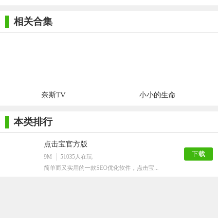
相关合集
奈斯TV
小小的生命
本类排行
点击宝官方版
下载
9M
51035
人在玩
简单而又实用的一款SEO优化软件，点击宝...
奥维互动地图2018完美版
下载
14M
19036
人在玩
奥维互动地图2018完美版全新的版本，最...