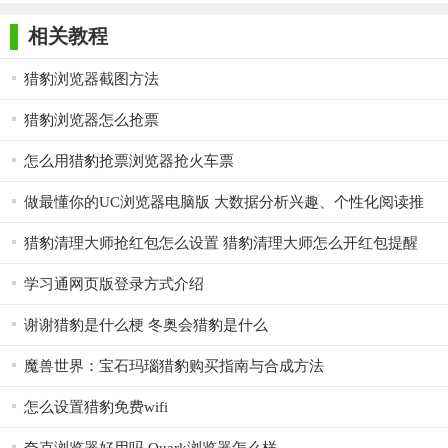
师正式版
子印客户端
3000免费版
Antivirus
部分网页上的广告内容，提升用户浏览体验。
Free Edition
相关教程
【猎豹浏览器电脑版用法】
猎豹浏览器截图方法
1. 安装猎豹浏览器电脑版，打开软件后会自动进行初始化设
置。
猎豹浏览器怎么抢票
2. 在搜索框中输入网址或关键词搜索网页内容。
怎么用猎豹抢票浏览器抢火车票
3. 通过点击地址栏的链接、按钮或其他元素，可以打开新标
做最懂你的UC浏览器电脑版 大数据分析兴趣、个性化阅读推
签页或进行其他操作。
荐
猎豹清理大师抢红包怎么设置 猎豹清理大师怎么开红包提醒
4. 在浏览网页时，可以使用快捷键进行常用操作，如前进、
后退、刷新等。
学习通网页版登录方式介绍
5. 可以使用标签页管理功能，添加、关闭或切换标签页。
谢谢猎豹是什么梗 冬奥会猎豹是什么
6. 在安全中心设置安全选项和广告拦截功能。
魔兽世界：宝石玛瑙猎豹购买指南与合成方法
【猎豹浏览器电脑版推荐】
怎么设置猎豹免费wifi
猎豹浏览器电脑版在Windows操作系统上表现出色，不仅提供