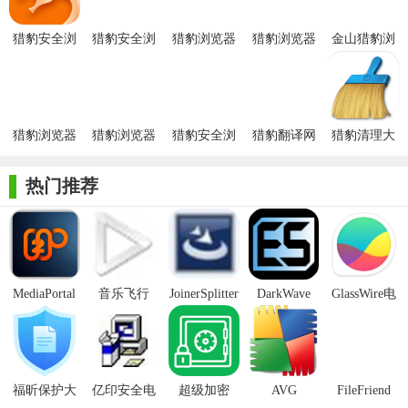
1. 超级拖拽：使用鼠标拖拽页面中的链接、图片或其他元
素，可以直接打开新标签页或下载该元素。
猎豹安全浏
猎豹安全浏
猎豹浏览器
猎豹浏览器
金山猎豹浏
览器电脑版
览器尝鲜版
Mac版
2019官方版
览器官方版
2. 下载加速：猎豹浏览器支持多线程下载，可以显著提高下
载速度。同时，它还支持断点续传功能，即使在下载过程中出现
网络中断或其他问题，也能够从断点继续下载。
猎豹浏览器
猎豹浏览器
猎豹安全浏
猎豹翻译网
猎豹清理大
【猎豹浏览器电脑版内容】
绿色版
8.0Alpha版
览器pc版
页翻译插件
师电脑版
PC版
热门推荐
1. 标签页管理：猎豹浏览器支持多标签页浏览，用户可以通
过鼠标拖拽或快捷键实现标签页的添加、关闭、切换等操作。
2. 快捷键操作：猎豹浏览器具有丰富的快捷键操作，使用快
捷键可以快速完成常用操作，提高浏览效率。
MediaPortal
音乐飞行
JoinerSplitter
DarkWave
GlassWire电
3. 安全防护：猎豹浏览器内置了安全中心，用户可以设置安
Mcool
Studio32位
脑版
全选项，如自动清理上网痕迹、阻止弹出窗口等，以保护用户的
隐私和安全。
4. 广告拦截：猎豹浏览器内置了广告拦截功能，可以屏蔽大
福昕保护大
亿印安全电
超级加密
AVG
FileFriend