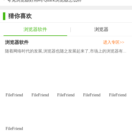
夸克浏览器好用吗 Quark浏览器怎么样
了快速、稳定的浏览体验，还具有一系列实用的功能。特别是对
于那些注重隐私保护和安全性的用户来说，猎豹浏览器绝对是一
猜你喜欢
个不错的选择。此外，对于需要提高下载速度和进行多线程下载
的用户来说，猎豹浏览器的下载加速功能也是一个很大的卖点。
浏览器软件
浏览器
如果你正在寻找一款功能丰富、性能稳定的浏览器，不妨尝试一
浏览器软件
进入专区>>
下猎豹浏览器电脑版。
随着网络时代的发展,浏览器也随之发展起来了,市场上的浏览器有...
FileFriend
FileFriend
FileFriend
FileFriend
FileFriend
FileFriend