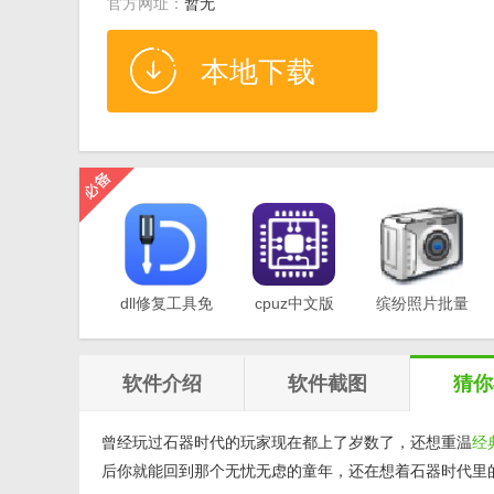
官方网址：
暂无
本地下载
dll修复工具免
cpuz中文版
缤纷照片批量
费版v1.0
v2.11
重命名软件
v1.0
软件介绍
软件截图
猜你
曾经玩过石器时代的玩家现在都上了岁数了，还想重温
经
后你就能回到那个无忧无虑的童年，还在想着石器时代里