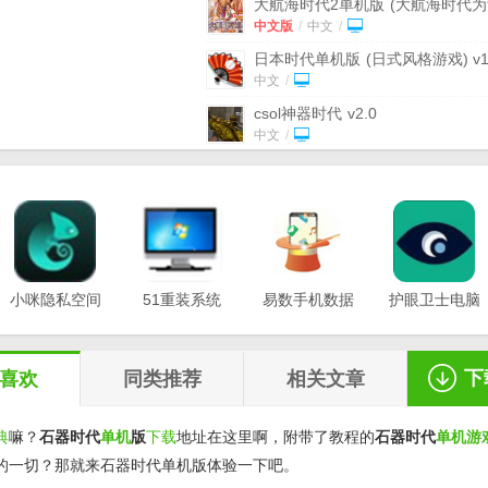
大航海时代2单机版
(大航海时代
景) 中文版
中文版
/
中文
/
日本时代单机版
(日式风格游戏) v1
电脑版
中文
/
csol神器时代
v2.0
中文
/
大航海时代外传免安装版
(玩法高
由) 完整版
中文
/
罗马帝国游戏单机版
(策略战争) 
硬盘版
中文版
/
中文
/
奇迹时代3修改器
(奇迹时代3十三
改器) 免费版
小咪隐私空间
51重装系统
免费版
易数手机数据
/
中文
/
护眼卫士电脑
最新版
电脑版
恢复软件
版v1.0.3
大航海时代3加强版
(极高的自由度
v1.0.0.3
v20.21.12.12
v1.2.5
免安装硬盘版
安装版
/
中文
/
下
喜欢
同类推荐
相关文章
典
嘛？
石器时代
单机
版
下载
地址在这里啊，附带了教程的
石器时代
单机游
的一切？那就来石器时代单机版体验一下吧。