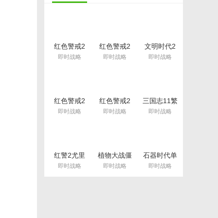
红色警戒2
红色警戒2
文明时代2
尤里的复仇
共和国之辉
标准版
即时战略
即时战略
即时战略
变态地图包
win10版本
(8人版) 共
(不黑屏) 兼
80张
容版
红色警戒2
红色警戒2
三国志11繁
科技时代
中国科技时
体中文版(威
即时战略
即时战略
即时战略
3.3完整版
代完整版(附
力加强) 硬
MODv3.3
安装教程)
盘版
中文版
红警2尤里
植物大战僵
石器时代单
的复仇改版
尸年度版pc
机版免费版
即时战略
即时战略
即时战略
(防守地图)
安装包
共11张免费
版