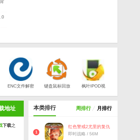
为背
.0
度自
中文
项修
ENC文件解密
键盘鼠标回放
枫叶IPOD视
工具(EA-
器v1.0
频转换器电脑
)
Key)v3.1
版v12.1.0.0
本类排行
载地址
周排行
月排行
戏
下载
之
红色警戒2尤里的复仇
变态地图包(8人版) 共
1
即时战略 / 56M
80张