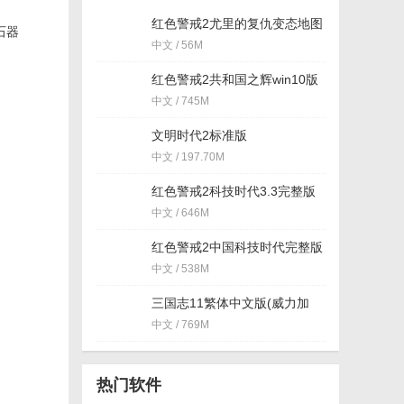
红色警戒2尤里的复仇变态地图
动石器
包(8人版) 共80张
中文 / 56M
红色警戒2共和国之辉win10版
本(不黑屏) 兼容版
中文 / 745M
文明时代2标准版
中文 / 197.70M
红色警戒2科技时代3.3完整版
MODv3.3 中文版
中文 / 646M
红色警戒2中国科技时代完整版
(附安装教程)
中文 / 538M
三国志11繁体中文版(威力加
强) 硬盘版
中文 / 769M
热门软件