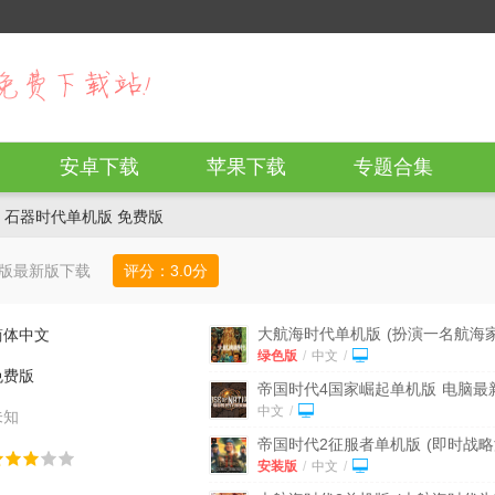
安卓下载
苹果下载
专题合集
 石器时代单机版 免费版
版最新版下载
评分：
3.0
分
大航海时代单机版
(扮演一名航海家
简体中文
免安装绿色版
绿色版
/
中文
/
免费版
帝国时代4国家崛起单机版
电脑最
版
中文
/
未知
帝国时代2征服者单机版
(即时战
戏) v1.0 免安装版
安装版
/
中文
/