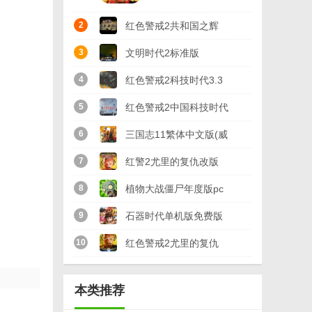
2
红色警戒2共和国之辉
win10版本(不黑屏) 兼容
3
文明时代2标准版
版
4
红色警戒2科技时代3.3
完整版MODv3.3 中文版
5
红色警戒2中国科技时代
完整版(附安装教程)
6
三国志11繁体中文版(威
力加强) 硬盘版
7
红警2尤里的复仇改版
(防守地图)共11张免费
8
植物大战僵尸年度版pc
版
安装包
9
石器时代单机版免费版
10
红色警戒2尤里的复仇
windows10版
本类推荐