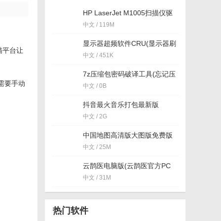
HP LaserJet M1005扫描仪驱
动免费版(惠普扫描仪驱动) 安
中文 / 119M
装板
显示器超频软件CRU(显示器刷
扫描平台让
新率超频) 免费版
中文 / 451K
7z压缩包密码破译工具(忘记压
缩包密码) v2018 免费版
过需要手动
中文 / 0B
抖音最火音乐打包最新版
中文 / 2G
中国地图高清版大图版免费版
中文 / 25M
云鹊医电脑版(云鹊医官方PC
客户端) v12.3 最新版
中文 / 31M
热门软件