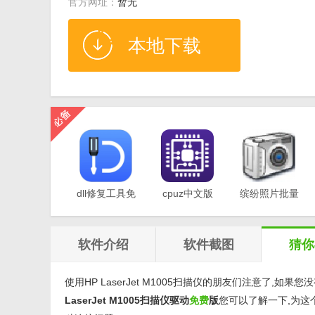
官方网址：
暂无
本地下载
dll修复工具免
cpuz中文版
缤纷照片批量
费版v1.0
v2.11
重命名软件
v1.0
软件介绍
软件截图
猜你
使用HP LaserJet M1005扫描仪的朋友们注意了,如果您
LaserJet M1005扫描仪驱动
免费
版
您可以了解一下,为这个