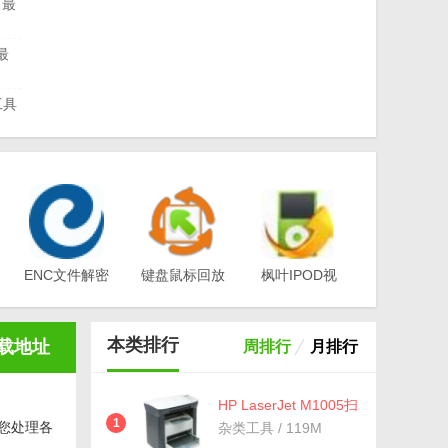
最
最
工具
印机
动
驱动
版
ENC文件解密
键盘鼠标回放
枫叶IPOD视
工具(EA-
器v1.0
频转换器电脑
动官
Key)v3.1
版v12.1.0.0
本类排行
载地址
周排行
月排行
HP LaserJet M1005扫
描仪驱动免费版(惠普
1
助您处理各
杂类工具 / 119M
扫描仪驱动) 安装板