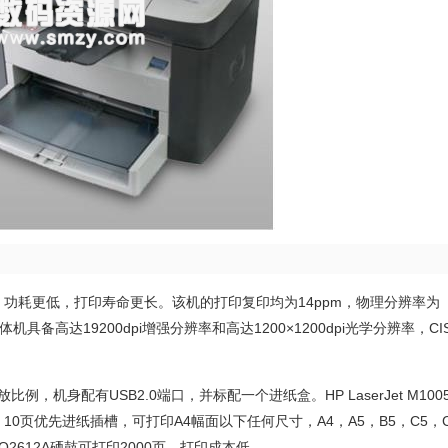
快，功耗更低，打印寿命更长。该机的打印复印均为14ppm，物理分辨率为
激光一体机具备高达19200dpi增强分辨率和高达1200×1200dpi光学分辨率，C
%缩放比例，机身配有USB2.0端口，并标配一个进纸盒。HP LaserJet M10
0页优先进纸插槽，可打印A4幅面以下任何尺寸，A4，A5，B5，C5，
612A硒鼓可打印2000页，打印成本低。