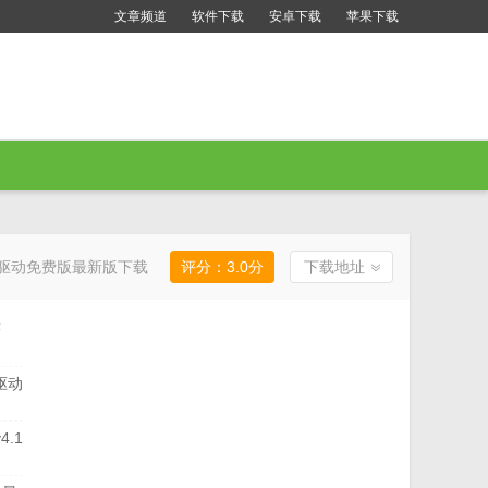
文章频道
软件下载
安卓下载
苹果下载
5扫描仪驱动免费版最新版下载
评分：
3.0
分
下载地址
序
新版
w驱动
4.1