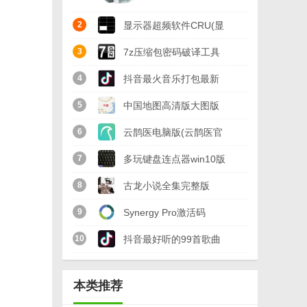
2
显示器超频软件CRU(显
示器刷新率超频) 免费版
3
7z压缩包密码破译工具
(忘记压缩包密码)
4
抖音最火音乐打包最新
v2018 免费版
版
5
中国地图高清版大图版
免费版
6
云鹊医电脑版(云鹊医官
方PC客户端) v12.3 最
7
多玩键盘连点器win10版
新版
(支持32/64位) v2.4 免
8
古龙小说全集完整版
费版
txt(古龙武侠小说合集)
9
Synergy Pro激活码
免费版
(Synergy Pro注册码)
10
抖音最好听的99首歌曲
v1.10.0 最新版
全集(莉哥M歌二虎摩登
本类推荐
兄弟) 完整版