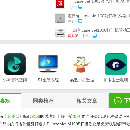
HP LaserJet 1005激光打印机驱动
新版
中文
/
惠普hp LaserJet1007打印机驱动
新版
中文
/
HP惠普LaserJet1000打印机驱动
v5.05.0926 官方版
官方版
/
中文
/
惠普HP LaserJet M1530 MFP打
驱动程序
免费版
免费版
/
中文
/
HP惠普LaserJet M1319f打印机驱
免费版
免费版
/
中文
/
HP COLOR LASERJET CP2025
最新版
(解决连接问题) v5.7 官方
小咪隐私空间
51重装系统
官方版
易数手机数据
/
中文
/
护眼卫士电脑
最新版
电脑版
恢复软件
版v1.0.3
惠普HP LaserJet M29w一体机驱
v1.0.0.3
v20.21.12.12
v1.2.5
方版
v1.0 免费版
免费版
/
中文
/
下
喜欢
同类推荐
相关文章
没有
安装
惠普
扫描仪
驱动
的话功能上就会受
限制
,而且还会出现各种错误,
HP
型号的扫描仪量身打造,HP LaserJet M1005扫描仪驱动免费版能够帮