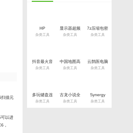
HP
显示器超频
7z压缩包密
LaserJet
软件
码破译工具
杂类工具
杂类工具
杂类工具
M1005扫描
CRU(显示
(忘记压缩包
仪驱动免费
器刷新率超
密码)
版(惠普扫描
频) 免费版
v2018 免费
仪驱动) 安
版
装板
抖音最火音
中国地图高
云鹊医电脑
乐打包最新
清版大图版
版(云鹊医官
杂类工具
杂类工具
杂类工具
版
免费版
方PC客户
端) v12.3
最新版
多玩键盘连
古龙小说全
Synergy
IS扫描元
点器win10
集完整版
Pro激活码
杂类工具
杂类工具
杂类工具
版(支持
txt(古龙武
(Synergy
32/64位)
侠小说合集)
Pro注册码)
v2.4 免费版
免费版
v1.10.0 最
05可以进
新版
C6，