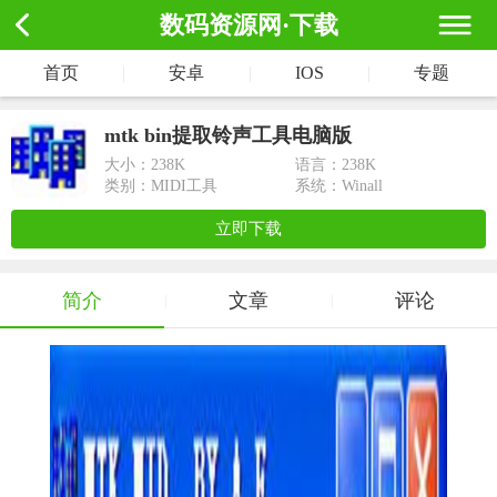
数码资源网·下载
首页
|
安卓
|
IOS
|
专题
mtk bin提取铃声工具电脑版
大小：
238K
语言：238K
类别：MIDI工具
系统：Winall
立即下载
简介
文章
评论
|
|