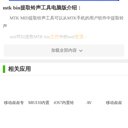
mtk bin提取铃声工具电脑版介绍：
MTK MID提取铃声工具可以从MTK手机的用户软件中提取铃
声
文件
资源
mid可以提取MTK bin
中的mid
；
gif可以提取MTK bin文件中的gif资源；
加载全部内容
相关应用
移动叔叔专
MIUI10内置
iOS7内置铃
AV
移动叔叔
用MTK刷机
壁纸铃声合
声打包
RingtoneMAX(铃
MTK串号生
工具免费版
集纯净版
声制作工具)
成器