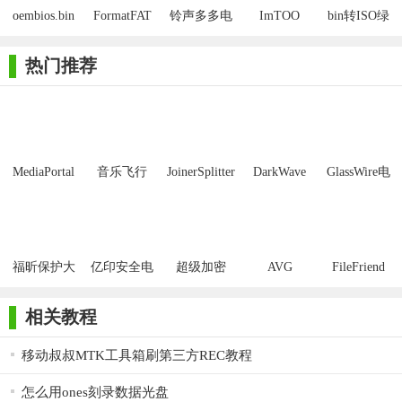
oembios.bin
FormatFAT
铃声多多电
ImTOO
bin转ISO绿
绿色版
脑版
Ringtone
色版
Maker(手机
热门推荐
铃声制作)
MediaPortal
音乐飞行
JoinerSplitter
DarkWave
GlassWire电
Mcool
Studio32位
脑版
福昕保护大
亿印安全电
超级加密
AVG
FileFriend
师正式版
子印客户端
3000免费版
Antivirus
Free Edition
相关教程
移动叔叔MTK工具箱刷第三方REC教程
怎么用ones刻录数据光盘