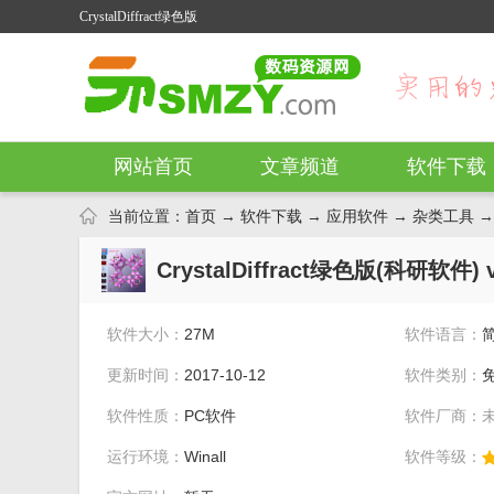
CrystalDiffract绿色版
网站首页
文章频道
软件下载
当前位置：
首页
→
软件下载
→
应用软件
→
杂类工具
→ 
CrystalDiffract绿色版(科研软件) 
软件大小：
27M
软件语言：
更新时间：
2017-10-12
软件类别：
软件性质：
PC软件
软件厂商：
运行环境：
Winall
软件等级：