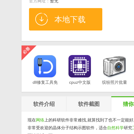
官方网址：
暂无
本地下载
dll修复工具免
cpuz中文版
缤纷照片批量
费版v1.0
v2.11
重命名软件
v1.0
软件介绍
软件截图
猜你
现在
网络
上的科研软件非常难找,就算找到了也不一定能好
非常受欢迎的晶体分子结构示图软件，适合
自然
科学
研究