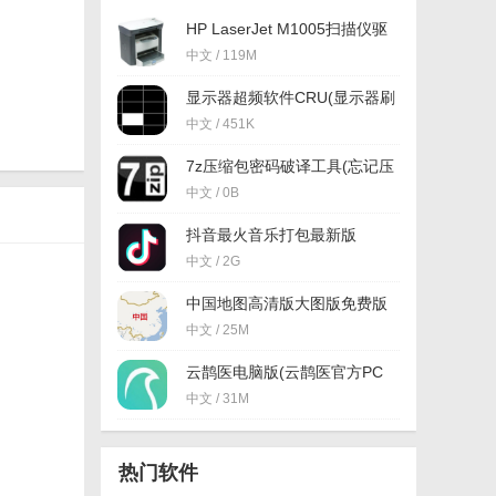
HP LaserJet M1005扫描仪驱
动免费版(惠普扫描仪驱动) 安
中文 / 119M
装板
显示器超频软件CRU(显示器刷
新率超频) 免费版
中文 / 451K
7z压缩包密码破译工具(忘记压
缩包密码) v2018 免费版
中文 / 0B
抖音最火音乐打包最新版
中文 / 2G
中国地图高清版大图版免费版
中文 / 25M
云鹊医电脑版(云鹊医官方PC
客户端) v12.3 最新版
中文 / 31M
热门软件