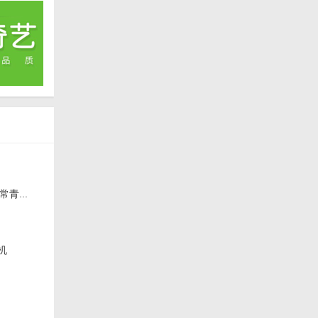
青...
机