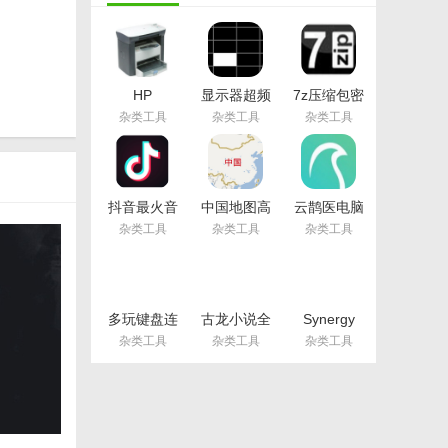
HP
显示器超频
7z压缩包密
LaserJet
软件
码破译工具
杂类工具
杂类工具
杂类工具
M1005扫描
CRU(显示
(忘记压缩包
仪驱动免费
器刷新率超
密码)
版(惠普扫描
频) 免费版
v2018 免费
仪驱动) 安
版
装板
抖音最火音
中国地图高
云鹊医电脑
乐打包最新
清版大图版
版(云鹊医官
杂类工具
杂类工具
杂类工具
版
免费版
方PC客户
端) v12.3
最新版
多玩键盘连
古龙小说全
Synergy
点器win10
集完整版
Pro激活码
杂类工具
杂类工具
杂类工具
版(支持
txt(古龙武
(Synergy
32/64位)
侠小说合集)
Pro注册码)
v2.4 免费版
免费版
v1.10.0 最
新版