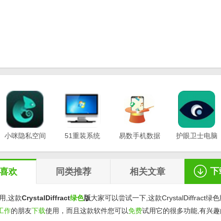
小咪隐私空间
51重装系统
易数手机数据
护眼卫士电脑
最新版
电脑版
恢复软件
版v1.0.3
v1.0.0.3
v20.21.12.12
v1.2.5
下
喜欢
同类推荐
相关文章
用,这款
CrystalDiffract
绿色
版
大家可以尝试一下,这款CrystalDiffract
工作
的朋友
下载
使用，而且这款软件您可以
免费
试用它的很多功能,有兴