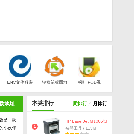
ENC文件解密
键盘鼠标回放
枫叶IPOD视
工具(EA-
器v1.0
频转换器电脑
Key)v3.1
版v12.1.0.0
本类排行
载地址
周排行
月排行
绿色版是一款
HP LaserJet M1005扫
描仪驱动免费版(惠普
1
趣的小伙伴
杂类工具 / 119M
扫描仪驱动) 安装板