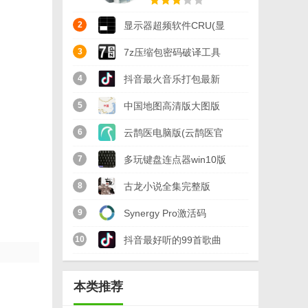
2
显示器超频软件CRU(显
示器刷新率超频) 免费版
3
7z压缩包密码破译工具
(忘记压缩包密码)
4
抖音最火音乐打包最新
v2018 免费版
版
5
中国地图高清版大图版
免费版
6
云鹊医电脑版(云鹊医官
方PC客户端) v12.3 最
7
多玩键盘连点器win10版
新版
(支持32/64位) v2.4 免
8
古龙小说全集完整版
费版
txt(古龙武侠小说合集)
9
Synergy Pro激活码
免费版
(Synergy Pro注册码)
10
抖音最好听的99首歌曲
v1.10.0 最新版
全集(莉哥M歌二虎摩登
本类推荐
兄弟) 完整版