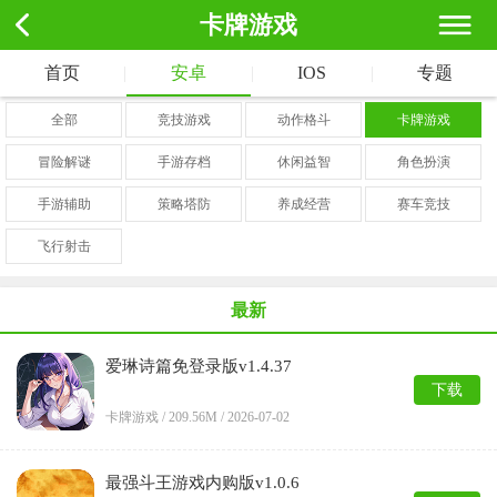
卡牌游戏
首页
|
安卓
|
IOS
|
专题
全部
竞技游戏
动作格斗
卡牌游戏
冒险解谜
手游存档
休闲益智
角色扮演
手游辅助
策略塔防
养成经营
赛车竞技
飞行射击
最新
爱琳诗篇免登录版v1.4.37
下载
卡牌游戏 /
209.56M
/
2026-07-02
最强斗王游戏内购版v1.0.6