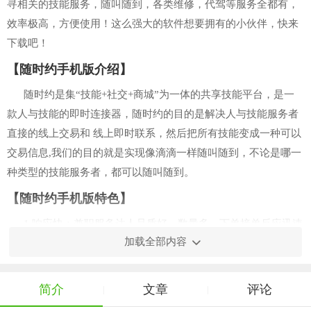
寻相关的技能服务，随叫随到，各类维修，代驾等服务全都有，
效率极高，方便使用！这么强大的软件想要拥有的小伙伴，快来
下载吧！
【随时约手机版介绍】
随时约是集“技能+社交+商城”为一体的共享技能平台，是一
款人与技能的即时连接器，随时约的目的是解决人与技能服务者
直接的线上交易和 线上即时联系，然后把所有技能变成一种可以
交易信息,我们的目的就是实现像滴滴一样随叫随到，不论是哪一
种类型的技能服务者，都可以随叫随到。
【随时约手机版特色】
1.响应快：兼职服务达人品质好、数量多，下单接单反应迅速
加载全部内容
2.更真实：兼职信息通过层层审核，去伪存真，放心的兼职求
职平台
简介
文章
评论
|
|
3.个性化：兼职求职个性化定制，符合常理需求都可以完成服