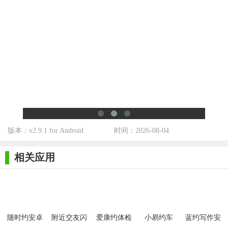
版本：v2.9.1 for Android
时间：2026-08-04
相关应用
随时约安卓
附近交友闪
爱康约体检
小易约车
蓝约写作安
版
电约软件手
查报告手机
Android版
卓版