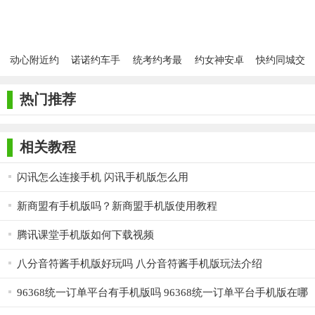
机版app下载
版
动心附近约
诺诺约车手
统考约考最
约女神安卓
快约同城交
手机版
机版
新版
手机版
友安卓版
热门推荐
相关教程
闪讯怎么连接手机 闪讯手机版怎么用
新商盟有手机版吗？新商盟手机版使用教程
腾讯课堂手机版如何下载视频
八分音符酱手机版好玩吗 八分音符酱手机版玩法介绍
96368统一订单平台有手机版吗 96368统一订单平台手机版在哪
下载