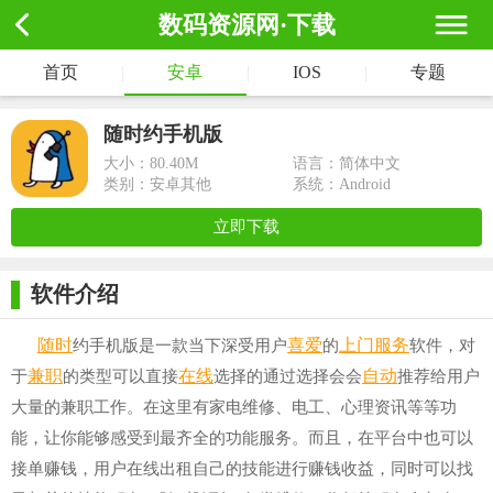
数码资源网·下载
首页
|
安卓
|
IOS
|
专题
随时约手机版
大小：
80.40M
语言：简体中文
类别：安卓其他
系统：Android
立即下载
软件介绍
随时
喜爱
上门服务
约手机版是一款当下深受用户
的
软件，对
兼职
在线
自动
于
的类型可以直接
选择的通过选择会会
推荐给用户
大量的兼职工作。在这里有家电维修、电工、心理资讯等等功
能，让你能够感受到最齐全的功能服务。而且，在平台中也可以
接单赚钱，用户在线出租自己的技能进行赚钱收益，同时可以找