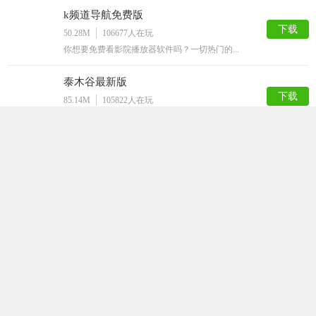
k频道导航免费版
下载
50.28M
106677
人在玩
你想要免费看影院播放器软件吗？一切热门的...
泰木谷最新版
下载
85.14M
105822
人在玩
区块链经济体系迅速发展,很多人都想分一杯...
火爆社区污最新版
下载
54.74M
70751
人在玩
介绍一个有趣的平台。火爆社区手机版app...
滴答乐园app
下载
53.41M
29928
人在玩
现在qq使用的人非常多，想要让自己的人气...
Q友管理app
下载
48.34M
29175
人在玩