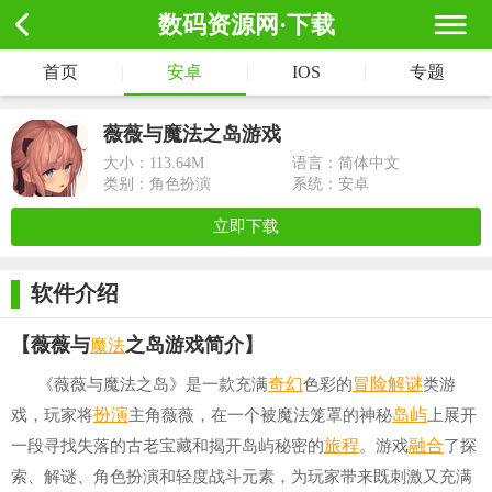
数码资源网·下载
首页
|
安卓
|
IOS
|
专题
薇薇与魔法之岛游戏
大小：
113.64M
语言：简体中文
类别：角色扮演
系统：安卓
立即下载
软件介绍
魔法
【薇薇与
之岛游戏简介】
奇幻
冒险解谜
《薇薇与魔法之岛》是一款充满
色彩的
类游
扮演
岛屿
戏，玩家将
主角薇薇，在一个被魔法笼罩的神秘
上展开
旅程
融合
一段寻找失落的古老宝藏和揭开岛屿秘密的
。游戏
了探
索、解谜、角色扮演和轻度战斗元素，为玩家带来既刺激又充满