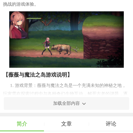
挑战的游戏体验。
【薇薇与魔法之岛游戏说明】
1. 游戏背景：薇薇与魔法之岛是一个充满未知的神秘之地，
玩家需在探索过程中与各种奇幻生物互动，解开古老的谜题，逐
步揭开岛屿的秘密。
加载全部内容
2. 角色设定：玩家将扮演主角薇薇，一位拥有特殊魔法能力
的年轻女孩，她将依靠自己的智慧和勇气来克服重重困难。
简介
文章
评论
|
|
3. 游戏世界：游戏地图由多个区域组成，包括茂密的森林、