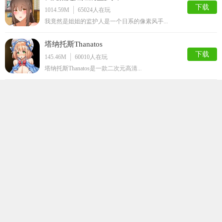
下载
1014.59M
65024
人在玩
我竟然是姐姐的监护人是一个日系的像素风手...
塔纳托斯Thanatos
下载
145.46M
60010
人在玩
塔纳托斯Thanatos是一款二次元高清...
不反抗的女孩世界
下载
37.78M
58323
人在玩
不不反抗的女孩世界是一款非常趣味的角色扮...
邻家女孩安卓直装完整版
下载
551.66M
55050
人在玩
邻家女孩安卓直装完整版是一款拥有欧美sl...
芙蕾雅的药水工坊
下载
99.75M
47310
人在玩
芙蕾雅的药水工坊是款趣味非凡的日系养成互...