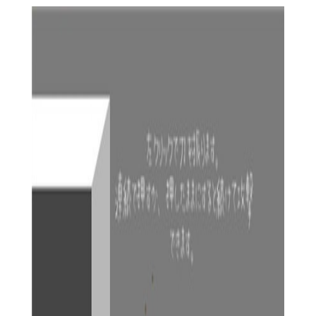
幽暗的洞穴、神秘的遗迹等，每个区域都有独特的谜题和挑战。
4. 任务系统：游戏提供丰富的任务系统，包括主线任务和支
线任务，玩家通过完成任务可以获得经验值、道具和故事线索。
5. 战斗系统：虽然游戏以解谜为主，但也包含轻度的战斗元
素，玩家需在特定场合下与敌人进行战斗，使用魔法和技能来战
胜对手。
【薇薇与魔法之岛游戏玩法】
1. 探索与解谜：玩家需在岛屿上自由探索，寻找隐藏的宝
藏、解开古老的谜题，以推进故事发展。
2. 角色成长：通过完成任务和战斗，玩家可以获得经验值和
资源，用于提升薇薇的等级、学习新魔法和装备新道具。
3. 与NPC互动：游戏中有很多非玩家角色（NPC），他们有的
能提供任务线索，有的能给予玩家帮助或阻碍。