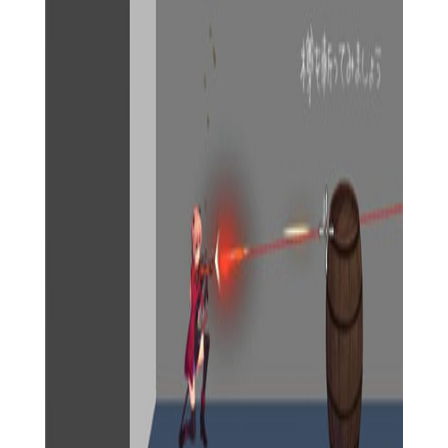
4. 战斗操作：在需要战斗的场景中，玩家需合理安排魔法和
技能的使用顺序，以克服敌人。
【薇薇与魔法之岛游戏攻略】
1. 多利用环境：探索时注意利用环境中的元素，如利用风力
解开机关、利用地形躲避敌人等。
2. 与所有NPC交谈：每个NPC都可能提供关键信息或任务线
索，不要错过任何一次交谈机会。
3. 合理安排资源：在战斗前合理分配魔法和技能的使用，避
免在关键时刻资源不足。
4. 注意剧情提示：游戏中的剧情提示往往隐藏着重要的线索
或任务触发条件，请仔细阅读并留意。
【薇薇与魔法之岛游戏点评】
《薇薇与魔法之岛》以其精美的画面、丰富的故事情节和深
度的解谜元素吸引了大量玩家。游戏不仅考验玩家的智力，还要