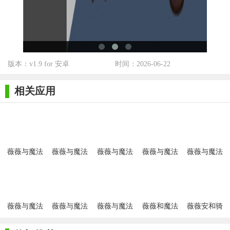
求玩家具备策略思维和勇气。虽然部分谜题可能较为复杂，但整
体上为玩家提供了一个既有趣又富有挑战性的游戏世界。
版本：v1.9 for 安卓
时间：2026-06-22
相关应用
薇薇与魔法
薇薇与魔法
薇薇与魔法
薇薇与魔法
薇薇与魔法
之岛五月更
之岛手游官
之岛1.0.1版
之岛游戏最
之岛手游冷
新版
方版
本
新版
狐版
薇薇与魔法
薇薇与魔法
薇薇与魔法
薇薇和魔法
薇薇安和骑
之岛游戏手
之岛手游安
之岛手游免
之岛免费版
士最新版
机版
卓版
费解锁版