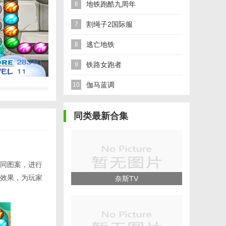
地铁跑酷九周年
6
割绳子2国际服
7
逃亡地铁
8
铁路女跑者
9
伽马蓝调
10
同类最新合集
同图案，进行
效果，为玩家
奈斯TV