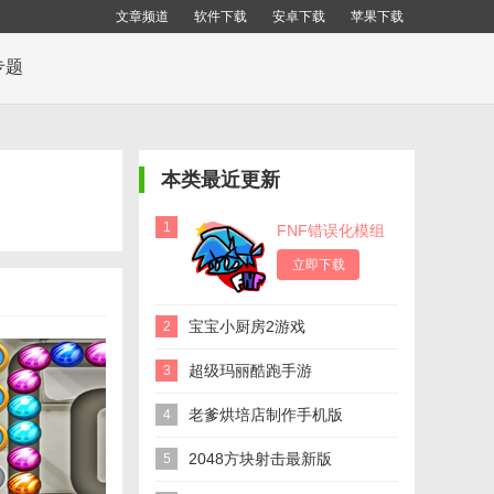
文章频道
软件下载
安卓下载
苹果下载
专题
本类最近更新
1
FNF错误化模组
手机版
立即下载
宝宝小厨房2游戏
2
超级玛丽酷跑手游
3
老爹烘培店制作手机版
4
2048方块射击最新版
5