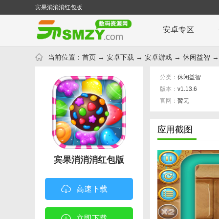
宾果消消消红包版
安卓专区
当前位置：
首页
→
安卓下载
→
安卓游戏
→
休闲益智
→
分类：
休闲益智
版本：
v1.13.6
官网：
暂无
应用截图
宾果消消消红包版
高速下载
立即下载