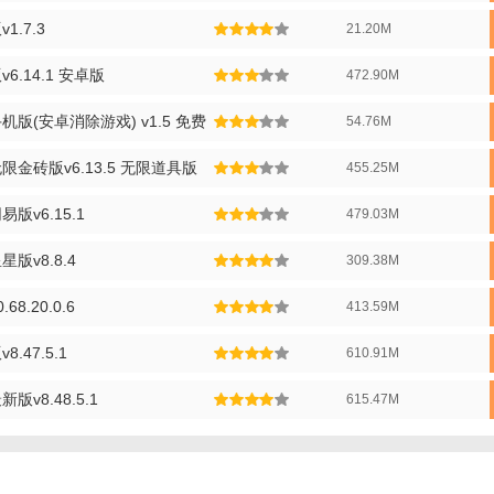
家可以与微信、QQ好友一起组队挑战，共同完成任务，增加游戏的互动性和
.7.3
21.20M
动：每天都有新的任务和活动，让玩家在享受游戏的同时，也能获得额外的
.14.1 安卓版
472.90M
包版功能】
版(安卓消除游戏) v1.5 免费
54.76M
使没有网络连接，玩家也能享受离线模式下的游戏乐趣。
金砖版v6.13.5 无限道具版
455.25M
成特定任务或挑战可获得成就点数，解锁更多游戏内容和奖励。
球玩家一决高下，看谁能在游戏中取得更高的分数和排名。
v6.15.1
479.03M
包版攻略】
版v8.8.4
309.38M
在开始消除前，先观察整体布局，规划好消除策略，以获得最大的连消效果
68.20.0.6
413.59M
：在关键时刻使用特殊道具，如锤子直接消除障碍物，或炸弹一次性清除多
.47.5.1
610.91M
：通过连续消除来触发特殊效果，如全屏爆炸等，可以获得更多分数和奖励
v8.48.5.1
615.47M
请好友一起玩游戏，可以共同完成任务，获得额外奖励。
：每日参与游戏中的活动和任务，可以获得更多资源和奖励。
包版推荐】