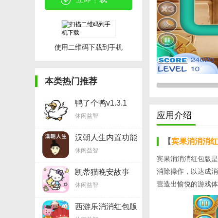
使用二维码下载到手机
本类热门推荐
鸭了个鸭v1.3.1
应用介绍
休闲益智
汉朝人生内置功能
【
宾果消消消
红
菜单版v1.4.0
休闲益智
宾果消消消红包版是
消除操作，以达成消
凯蒂猫晚安故事
v1.9.1
营造出愉悦的游戏体
休闲益智
西游乐消消红包版
v1.4.3