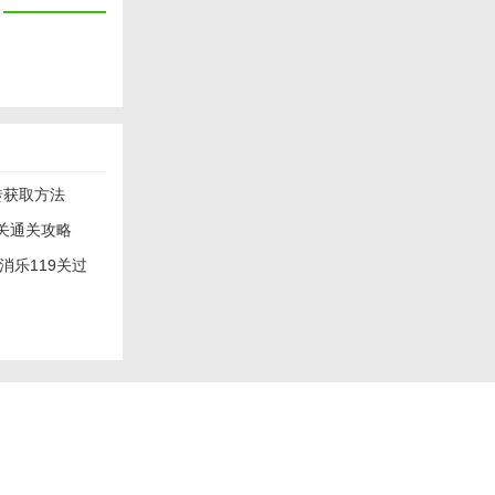
励。其独特的
消消带来的欢
砖获取方法
1关通关攻略
消乐119关过