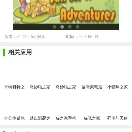
《温馨猫咪之家》以其温馨的画风、轻松的玩法和深厚的情
感体验赢得了众多玩家的喜爱。游戏不仅能让玩家体验到养猫的
乐趣，还能培养玩家的责任感和爱心。通过与虚拟猫咪的互动，
玩家可以感受到无微不至的关怀和陪伴的温暖，同时也能在装饰
版本：v1.13.0 for 安卓
时间：2026-06-08
和升级的过程中享受到创造的乐趣。此外，游戏的社交功能也极
大地增强了玩家的互动性和归属感，让玩家在游戏中找到志同道
相关应用
合的朋友，共同享受养猫的乐趣。
奇特科特之
奇妙猫之家
奇妙猫之家
猫咪豪宅最
小猫咪之家
家酒店
游戏
正版
新版
办公室猫咪
逃出温馨之
猫之家手机
猫咪之家
死宅与天使
游戏
家
最新版
之家