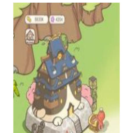
2. 根据猫咪的需求，进行喂食、清洁和玩耍等互动操作。
3. 完成日常任务和挑战，以获得奖励和资源。
4. 使用奖励购买家具、玩具和装饰品来装饰和升级猫咪之
家。
【温馨猫咪之家玩法】
1. 喂养：给猫咪提供食物和水，确保它们保持健康和快乐。
2. 清洁：定期清理猫咪的床铺、玩具和活动区域，保持家园
的整洁。
3. 训练：通过与猫咪进行互动游戏，提升它们的技能和忠诚
度。
4. 装饰：利用收集到的资源和奖励，购买并布置各种家具和
装饰品，打造个性化的猫咪之家。