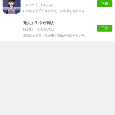
下载
106.29M
53007
人在玩
犯错的后果手机免费版是一款宅男们都非常喜...
迷失的生命最新版
下载
92.94M
36469
人在玩
迷失的生命是一款采用了黑白风格的闯关游戏...
打屁股游戏
下载
50.52M
35639
人在玩
打屁股游戏是一款以打屁股为游戏题材的休闲...
星球模拟器汉化版
下载
154.21M
32929
人在玩
星球模拟器汉化版是一款玩法趣味十足，带给...
onnanoko6汉化版
下载
117.30M
26040
人在玩
onnanoko6是一款非常好玩的女友养...