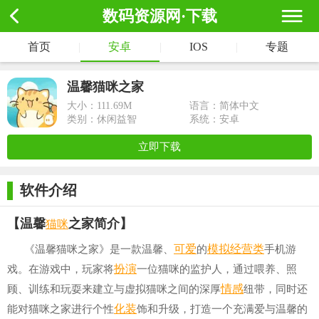
数码资源网·下载
首页
|
安卓
|
IOS
|
专题
温馨猫咪之家
大小：
111.69M
语言：简体中文
类别：休闲益智
系统：安卓
立即下载
软件介绍
猫咪
【温馨
之家简介】
可爱
模拟经营类
《温馨猫咪之家》是一款温馨、
的
手机游
扮演
戏。在游戏中，玩家将
一位猫咪的监护人，通过喂养、照
情感
顾、训练和玩耍来建立与虚拟猫咪之间的深厚
纽带，同时还
化装
能对猫咪之家进行个性
饰和升级，打造一个充满爱与温馨的