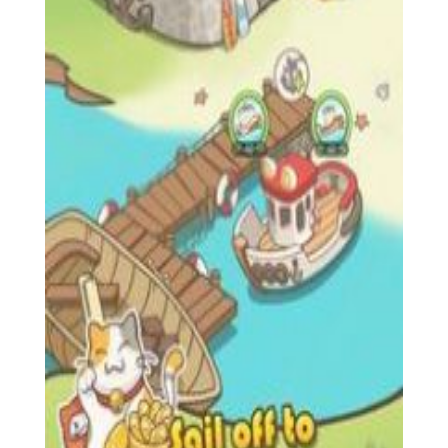
5. 社交：与其他玩家交流、分享和参与社区活动，共同打造
一个充满爱与欢乐的猫咪世界。
【温馨猫咪之家技巧】
1. 定时喂食和清洁可以增加猫咪的幸福感和健康值，避免生
病或情绪低落。
2. 参与日常任务和挑战可以快速获得资源和奖励，提升游戏
进度。
3. 合理规划和使用资源，避免浪费，以更好地升级和装饰猫
咪之家。
4. 多与猫咪互动，可以提升它们的技能等级和忠诚度，解锁
更多有趣的互动内容。
5. 定期参与社区活动，结交更多朋友，共同享受养猫的乐
趣。
【温馨猫咪之家测评】