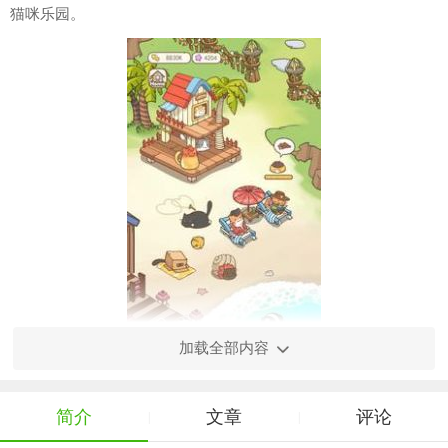
猫咪乐园。
加载全部内容
【温馨猫咪之家用法】
简介
文章
评论
|
|
1. 打开游戏并选择一名初始猫咪作为你的伙伴。