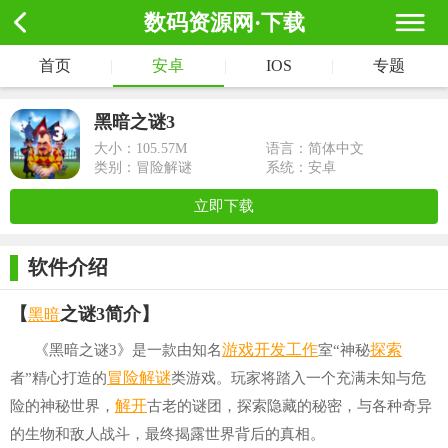
数码资源网·下载
首页
|
安卓
|
IOS
|
专题
黑暗之谜3
大小：
105.57M
语言：简体中文
类别：冒险解谜
系统：安卓
立即下载
软件介绍
黑暗
【
之谜3简介】
游戏开发
工作
探索
《黑暗之谜3》是一款由知名
室“神秘
冒险解谜
者”精心打造的
类游戏。玩家将踏入一个充满未知与危
解开
险的神秘世界，
古老的谜团，探索隐藏的秘密，与各种奇异
的生物和敌人战斗，最终揭露世界背后的真相。