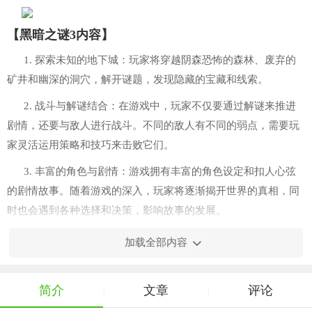
【黑暗之谜3内容】
1. 探索未知的地下城：玩家将穿越阴森恐怖的森林、废弃的
矿井和幽深的洞穴，解开谜题，发现隐藏的宝藏和线索。
2. 战斗与解谜结合：在游戏中，玩家不仅要通过解谜来推进
剧情，还要与敌人进行战斗。不同的敌人有不同的弱点，需要玩
家灵活运用策略和技巧来击败它们。
3. 丰富的角色与剧情：游戏拥有丰富的角色设定和扣人心弦
的剧情故事。随着游戏的深入，玩家将逐渐揭开世界的真相，同
时也会遇到各种选择和决策，影响故事的发展。
【黑暗之谜3特色】
加载全部内容
1. 精美的画面与音效：采用先进的图形引擎技术，打造出逼
真的场景和角色，搭配紧张刺激的背景音乐，营造出浓郁的恐怖
简介
文章
评论
|
|
氛围。