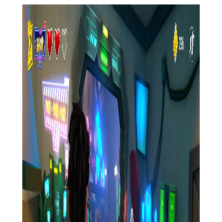
2. 多样化的谜题设计：游戏中的谜题设计既考验玩家的智
力，又融入了大量的物理、逻辑和策略元素，让解谜过程充满乐
趣和挑战。
3. 丰富的装备系统：玩家可以通过收集资源、击败敌人或完
成特定任务来获取装备，这些装备不仅可以提升玩家的战斗力，
还能为解谜提供帮助。
4. 多样化的结局：玩家的选择和行动将影响故事的走向和结
局，游戏提供多种不同的结局，让玩家每一次游戏都能体验到不
同的故事发展。
5. 在线多人合作模式：支持最多4名玩家在线合作，共同探
索、解谜和战斗，增加游戏的互动性和趣味性。
【黑暗之谜3攻略】
1. 保持警惕：在探索过程中要时刻注意周围环境的变化，避
免触发陷阱或遭遇敌人的突然袭击。