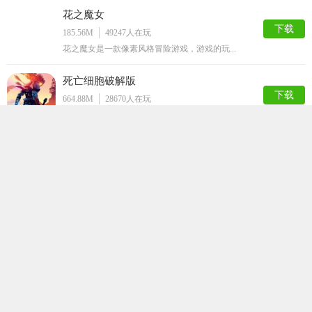
花之魔女
下载
185.56M
49247
人在玩
花之魔女是一款像素风格冒险游戏，游戏的玩...
死亡细胞破解版
下载
664.88M
28670
人在玩
死亡细胞版是一款内置作弊菜单，拥有无限细...
小巷子里的秘密事情1.13安卓直装
下载
49.09M
28381
人在玩
小巷子里的秘密事情1.13安卓直装是一款...
玩具熊午夜后宫娘化版
下载
91.56M
23052
人在玩
玩具熊午夜后宫娘化版是一款解谜逃脱手游，...
Lost
下载
149.62M
21917
人在玩