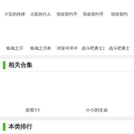
小宝的抉择
火影的仆人
宿命契约手
宿命契约手
宿命契约
游破解版
游
银魂之刃
银魂之刃单
冲澡冲冲冲
战斗吧勇士2
战斗吧勇士
机版
游戏
相关合集
奈斯TV
小小的生命
本类排行