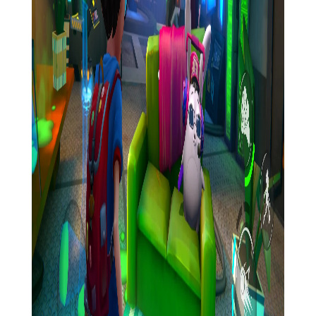
2. 合理利用资源：收集到的资源要合理利用，不要浪费在无
关紧要的事情上。
3. 观察细节：许多谜题需要玩家仔细观察场景中的细节，如
线索、符号或隐藏的开关等。
4. 团队合作（仅限多人模式）：在多人模式下，要与队友保
持紧密的沟通与合作，共同应对敌人和解谜挑战。
5. 存档点利用：游戏中设有多个存档点，记得在关键时刻保
存进度，以备不时之需。
【黑暗之谜3测评】
《黑暗之谜3》以其精美的画面、丰富的剧情、多样的谜题设
计和紧张刺激的游戏氛围赢得了众多玩家的喜爱。游戏不仅考验
了玩家的智力、反应能力和团队合作能力，还为玩家提供了多种
不同的游戏体验和结局选择。然而，部分玩家反映游戏的难度较
高，特别是单人模式下对新手玩家较为不友好。总体来说，《黑