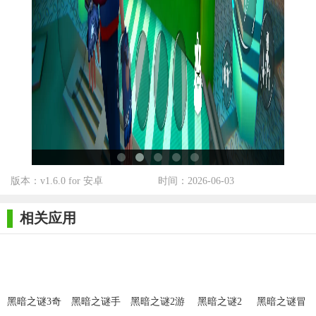
暗之谜3》是一款值得一试的冒险解谜佳作。
版本：v1.6.0 for 安卓
时间：2026-06-03
相关应用
黑暗之谜3奇
黑暗之谜手
黑暗之谜2游
黑暗之谜2
黑暗之谜冒
异山
游
戏
险乐园手游