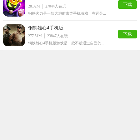
下载
28.32M
27044
人在玩
钢铁火力是一款大炮射击类手机游戏，在远处...
钢铁雄心4手机版
下载
277.51M
23847
人在玩
钢铁雄心4手机版游戏是一款不断通过自己的...
末世王者破解版
下载
125.69M
19539
人在玩
末世王者破解版是一款策略末日战争主题生存...
海岛奇兵无限钻石破解版
下载
161.64M
16230
人在玩
抢滩大作战BoomBeach是一款攻打由...
红色警戒2共和国之辉安卓手机版单机
下载
460M
15469
人在玩
现在在手机上也能玩红警了，这个红色警戒2...