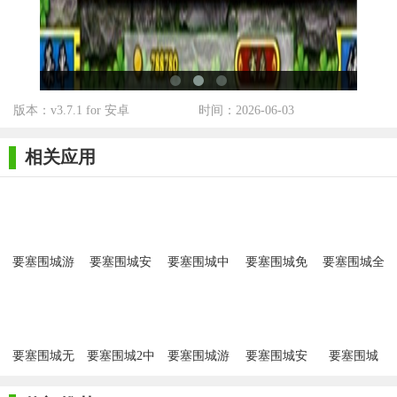
《要塞围城》以其独特的策略玩法、丰富的游戏内容和高度
自由度吸引了大量策略类游戏爱好者的关注。游戏在保证深度策
略性的同时，也注重玩家的操作体验和社交互动，让玩家在享受
战斗乐趣的同时，也能感受到与他人合作的乐趣。无论是对于喜
版本：v3.7.1 for 安卓
时间：2026-06-03
欢挑战的硬核玩家还是喜欢休闲的轻度玩家，《要塞围城》都能
提供令人满意的游戏体验。
相关应用
要塞围城游
要塞围城安
要塞围城中
要塞围城免
要塞围城全
戏
卓中文版
文版游戏
费完整版
关卡解锁版
要塞围城无
要塞围城2中
要塞围城游
要塞围城安
要塞围城
限金币版
文版
戏汉化版
卓版