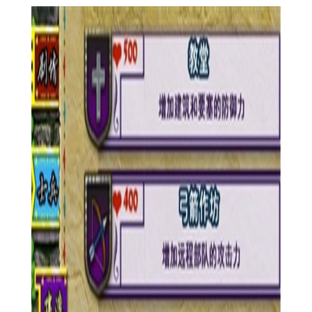
造资源建筑、防御建筑以及特殊建筑，打造独一无二的基地。
4. 实时在线对战：支持实时在线PVP对战，与全球玩家一决高
下，体验真正的策略战斗快感。
5. 丰富的剧情任务：游戏中设有丰富的剧情任务和挑战，让
玩家在享受战斗乐趣的同时，也能体验到故事的魅力。
【要塞围城游戏安装功能】
1. 建设与升级：玩家可以建设、升级各类建筑，提升要塞的
防御能力和资源产出。
2. 兵种训练与派遣：训练不同兵种，并派遣他们执行任务或
参与战斗。
3. 资源管理：合理管理资源，确保要塞的持续发展和战斗需
要。
4. 科技研发：通过研究科技，提升兵种和建筑的性能。