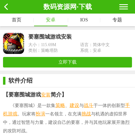
数码资源网·下载
首页
|
安卓
|
IOS
|
专题
要塞围城游戏安装
大小：
115.69M
语言：简体中文
类别：策略塔防
系统：安卓
立即下载
软件介绍
安装
【要塞围城游戏
简介】
策略
建设
战斗
手
《要塞围城》是一款集
、
与
于一体的创新型
机游戏
扮演
挑战
。玩家将
一名领主，在充满
与机遇的虚拟世界
中，通过智慧与力量，建设自己的要塞，并与其他玩家展开激烈
的攻防对战。