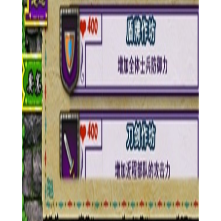
5. 联盟与社交：加入或创建联盟，与盟友共同抵御外敌，参
与联盟战，享受团队合作的乐趣。
【要塞围城游戏安装优势】
1. 深度策略性：游戏强调策略性玩法，需要玩家动脑思考，
而非简单的数值比拼。
2. 高度自由度：在建设与战斗中给予玩家极高的自由度，满
足玩家的个性化需求。
3. 精美的画面与音效：采用高品质的图形和音效，为玩家带
来沉浸式的游戏体验。
4. 稳定的服务器与流畅的战斗体验：确保玩家在游戏中能享
受到稳定、流畅的战斗体验。
5. 持续更新与活动：游戏团队会不断推出新内容、新活动，
保持玩家的新鲜感和参与度。
【要塞围城游戏安装测评】