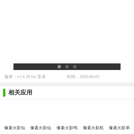
版本：v1.6.20 for 安卓
时间：2026-06-03
相关应用
像素火影仙
像素火影仙
像素火影鸣
像素火影机
像素火影单
人兜
鸣
人模式
械鸣人版
机版(鸣人九