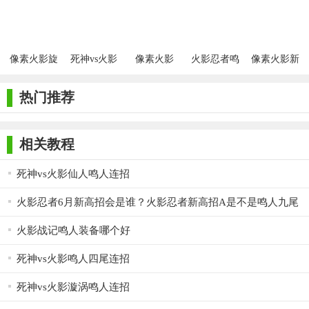
喇嘛形态)
像素火影旋
死神vs火影
像素火影
火影忍者鸣
像素火影新
涡鸣人
手机版
2026最新版
人的逆袭积
版安卓版
分版
热门推荐
相关教程
死神vs火影仙人鸣人连招
火影忍者6月新高招会是谁？火影忍者新高招A是不是鸣人九尾
查克拉？
火影战记鸣人装备哪个好
死神vs火影鸣人四尾连招
死神vs火影漩涡鸣人连招