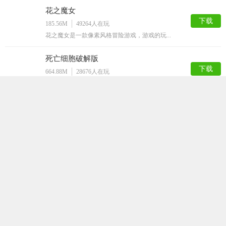
花之魔女
下载
185.56M
49264
人在玩
花之魔女是一款像素风格冒险游戏，游戏的玩...
死亡细胞破解版
下载
664.88M
28676
人在玩
死亡细胞版是一款内置作弊菜单，拥有无限细...
小巷子里的秘密事情1.13安卓直装
下载
49.09M
28403
人在玩
小巷子里的秘密事情1.13安卓直装是一款...
玩具熊午夜后宫娘化版
下载
91.56M
23067
人在玩
玩具熊午夜后宫娘化版是一款解谜逃脱手游，...
Lost
下载
149.62M
21932
人在玩