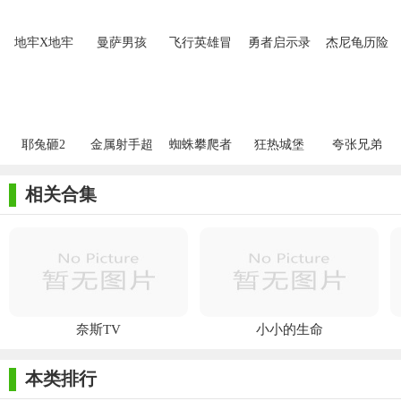
地牢X地牢
曼萨男孩
飞行英雄冒
勇者启示录
杰尼龟历险
险
游戏
记
耶兔砸2
金属射手超
蜘蛛攀爬者
狂热城堡
夸张兄弟
级指挥官
相关合集
奈斯TV
小小的生命
本类排行