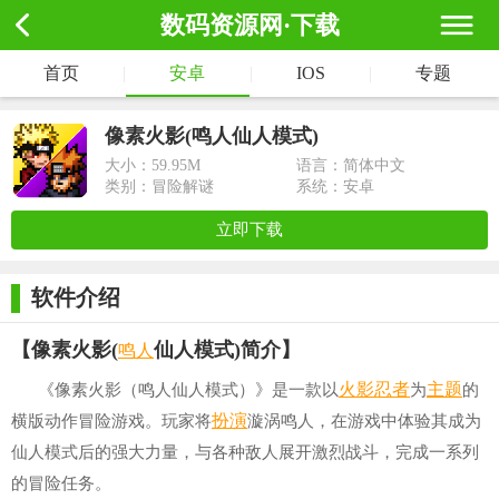
数码资源网·下载
首页
|
安卓
|
IOS
|
专题
像素火影(鸣人仙人模式)
大小：
59.95M
语言：简体中文
类别：冒险解谜
系统：安卓
立即下载
软件介绍
鸣人
【像素火影(
仙人模式)简介】
火影忍者
主题
《像素火影（鸣人仙人模式）》是一款以
为
的
扮演
横版动作冒险游戏。玩家将
漩涡鸣人，在游戏中体验其成为
仙人模式后的强大力量，与各种敌人展开激烈战斗，完成一系列
的冒险任务。