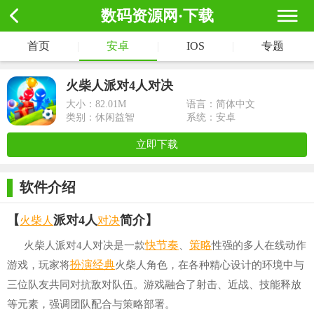
数码资源网·下载
首页
|
安卓
|
IOS
|
专题
火柴人派对4人对决
大小：
82.01M
语言：简体中文
类别：休闲益智
系统：安卓
立即下载
软件介绍
火柴人
对决
【
派对4人
简介】
快节奏
策略
火柴人派对4人对决是一款
、
性强的多人在线动作
扮演
经典
游戏，玩家将
火柴人角色，在各种精心设计的环境中与
三位队友共同对抗敌对队伍。游戏融合了射击、近战、技能释放
等元素，强调团队配合与策略部署。