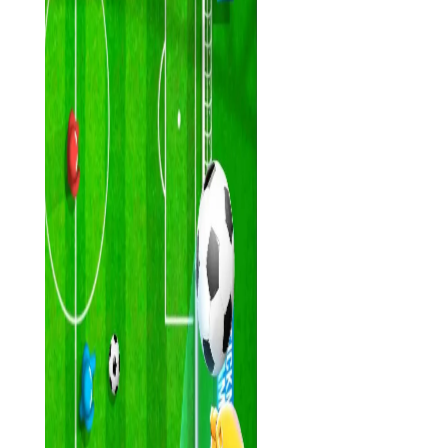
【火柴人派对4人对决技巧】
1. 熟悉地图：了解每个地图的布局和战略要点，提前规划好
进攻或防守路线。
2. 团队协作：与队友保持紧密联系，根据战场情况及时调整
战术，如轮流掩护、轮流进攻等。
3. 灵活切换角色：根据战局需要灵活切换角色和技能，以适
应不同战斗场景的需求。
【火柴人派对4人对决推荐】
火柴人派对4人对决是一款集策略、动作、团队合作于一体的
多人在线游戏，适合喜欢快节奏对战和深度角色扮演的玩家。无
论是与好友组队开黑还是独自挑战陌生人，都能在游戏中找到乐
趣和挑战。快来加入火柴人的世界，体验紧张刺激的4v4对决
吧！