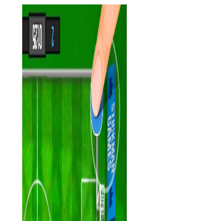
4. 团队合作：游戏强调团队合作，玩家需与队友紧密配合，
制定战术计划，共同对抗敌人。
5. 竞技与娱乐：除了常规的团队对战模式，还设有训练场、
夺旗赛等多种模式供玩家选择，增加游戏的多样性和趣味性。
【火柴人派对4人对决特色】
1. 高自由度战斗：玩家在游戏中可以自由切换武器和技能，
根据战场形势灵活应对。
2. 丰富多样的角色：每个角色都有其独特的背景故事和技能
组合，为游戏增添了丰富的角色深度。
3. 精美画面与流畅操作：采用先进的图形技术，确保游戏画
面精美且操作流畅，为玩家带来极致的视觉和操作体验。
4. 实时语音交流：支持实时语音聊天功能，方便玩家之间快
速沟通战术和策略。