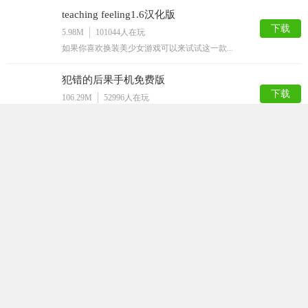
teaching feeling1.6汉化版
下载
5.98M
101044
人在玩
如果你喜欢换装美少女游戏可以来试试这一款...
犯错的后果手机免费版
下载
106.29M
52996
人在玩
犯错的后果手机免费版是一款宅男们都非常喜...
迷失的生命最新版
下载
92.94M
36460
人在玩
迷失的生命是一款采用了黑白风格的闯关游戏...
打屁股游戏
下载
50.52M
35631
人在玩
打屁股游戏是一款以打屁股为游戏题材的休闲...
星球模拟器汉化版
下载
154.21M
32928
人在玩