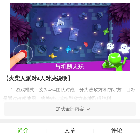
【火柴人派对4人对决说明】
1. 游戏模式：支持4v4团队对战，分为进攻方和防守方，目标
是通过占领地图上的关键点或摧毁敌方基地取得胜利。
加载全部内容
2. 角色选择：玩家可以从不同技能特色的火柴人角色中选
择，每个角色拥有独特的武器、技能和移动能力。
简介
文章
评论
|
|
3. 地图与环境：游戏提供多样化的地图，包括城市街区、废
弃工厂、丛林密林等，每个地图都有其独特的战略要点和挑战。