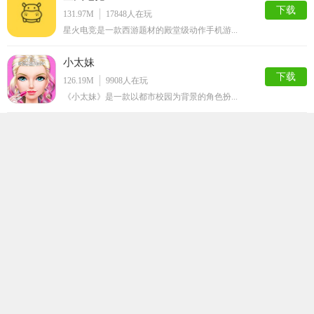
下载
131.97M
17848
人在玩
星火电竞是一款西游题材的殿堂级动作手机游...
小太妹
下载
126.19M
9908
人在玩
《小太妹》是一款以都市校园为背景的角色扮...
飞鱼电竞俱乐部
下载
74.85M
4276
人在玩
飞鱼电竞俱乐部是一款专注电竞赛事的平台，...
极速电竞比分网
下载
72.54M
4203
人在玩
极速电竞比分网是一款极其有意思的超趣味精...
路人娘捕捉学院安卓汉化版
下载
95.79M
3387
人在玩
路人娘捕捉学院安卓汉化版简介路人娘捕捉学...