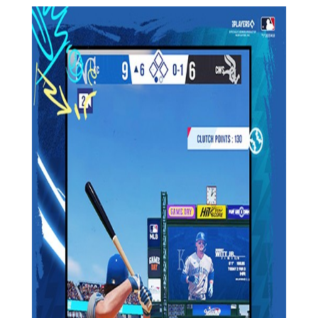
【棒球大师安卓版最新内容】
1. 真实棒球体验：游戏采用高精度的物理引擎，还原了真实
的棒球运动规则和动作，包括投球、击球、跑垒等。
2. 丰富多样的角色：玩家可以选择不同的角色进行游戏，每
个角色拥有独特的技能和属性，如速度型、力量型、技巧型等。
3. 多样化的比赛模式：包括联赛模式、锦标赛模式、友谊赛
等，让玩家可以在不同场景下挑战自我。
【棒球大师安卓版最新过程】
1. 创建角色：玩家首先需要创建一个属于自己的棒球运动员