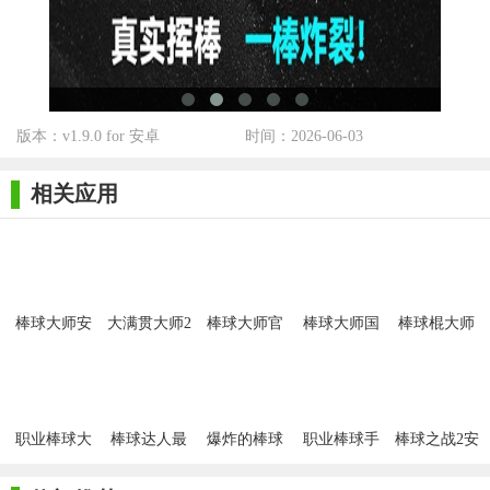
【棒球大师安卓版最新点评】
《棒球大师》作为一款体育竞技手游，其高精度的物理引擎
和丰富的游戏内容为玩家提供了真实的棒球运动体验。多样化的
版本：v1.9.0 for 安卓
时间：2026-06-03
角色和比赛模式增加了游戏的可玩性和挑战性。同时，游戏还注
重玩家的成长和策略制定，让玩家在享受游戏乐趣的同时也能感
相关应用
受到竞技的紧张与刺激。总体来说，《棒球大师》是一款值得推
荐的棒球运动题材手游。
棒球大师安
大满贯大师2
棒球大师官
棒球大师国
棒球棍大师
卓版
手机版
网版
际服
职业棒球大
棒球达人最
爆炸的棒球
职业棒球手
棒球之战2安
师2021
新版
最新版
最新版
卓版