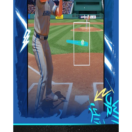
角色，包括选择性别、外观、技能等。
2. 训练与提升：通过参加训练和比赛来提升角色的各项属
性，如力量、速度、技巧等。
3. 参加比赛：选择合适的比赛模式，与其他玩家或AI进行对
战，争取获得胜利和奖励。
4. 升级装备：通过比赛获得的奖励可以购买和升级装备，如
球棒、球鞋、护具等，以增强角色的战斗力。
【棒球大师安卓版最新攻略】
1. 熟悉规则：在开始游戏前，先熟悉棒球的基本规则和操作
方式，这将有助于你更快地适应游戏节奏。
2. 策略制定：在比赛中根据对手的实力和自己的角色特点制
定合理的击球和跑垒策略。
3. 持续训练：参加日常训练和特殊训练，不断提升自己的属
性和技能，以应对更高难度的比赛。