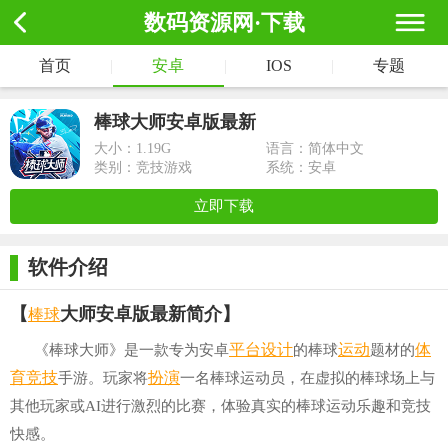
数码资源网·下载
首页
|
安卓
|
IOS
|
专题
棒球大师安卓版最新
大小：
1.19G
语言：简体中文
类别：竞技游戏
系统：安卓
立即下载
软件介绍
棒球
【
大师安卓版最新简介】
平台
设计
运动
体
《棒球大师》是一款专为安卓
的棒球
题材的
育竞技
扮演
手游。玩家将
一名棒球运动员，在虚拟的棒球场上与
其他玩家或AI进行激烈的比赛，体验真实的棒球运动乐趣和竞技
快感。