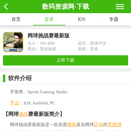
数码资源网·下载
首页
|
安卓
|
IOS
|
专题
网球挑战赛最新版
大小：
108.46M
语言：简体中文
类别：竞技游戏
系统：安卓
立即下载
软件介绍
开发商：Sports Gaming Studio
平台
：iOS, Android, PC
挑战
【网球
赛最新版简介】
模拟
运动
竞技游
网球挑战赛最新版是一款高度
真实网球
的