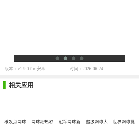
及丰富的游戏内容赢得了玩家的一致好评。游戏不仅让玩家感受
到了网球运动的魅力，还通过丰富的挑战模式和深度的策略性，
提升了游戏的可玩性和耐玩度。同时，游戏的多人在线对战功能
也为玩家提供了与全球玩家一较高下的机会，增强了游戏的社交
互动性。总的来说，网球挑战赛最新版是一款值得推荐的体育竞
技游戏。
版本：v1.9.0 for 安卓
时间：2026-06-24
相关应用
破发点网球
网球狂热游
冠军网球新
超级网球大
世界网球挑
最新版
戏最新版
版本
奖赛安卓版
战赛