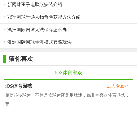
新网球王子电脑版安装介绍
冠军网球手游人物角色获得方法介绍
澳洲国际网球无法保存怎么办
澳洲国际网球生涯模式套路玩法
猜你喜欢
iOS体育游戏
iOS体育游戏
进入专区>>
相信很多球迷，不管是篮球迷还是足球迷，都非常喜欢体育游戏，
而...