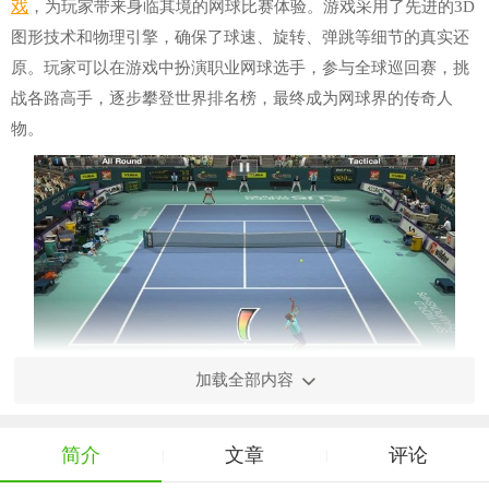
戏
，为玩家带来身临其境的网球比赛体验。游戏采用了先进的3D
图形技术和物理引擎，确保了球速、旋转、弹跳等细节的真实还
原。玩家可以在游戏中扮演职业网球选手，参与全球巡回赛，挑
战各路高手，逐步攀登世界排名榜，最终成为网球界的传奇人
物。
加载全部内容
【网球挑战赛最新版用法】
简介
文章
评论
|
|
1. 下载与安装：在App Store、Google Play或官方网站下载并
安装网球挑战赛最新版。