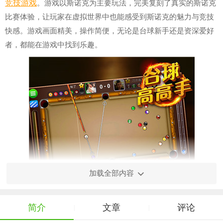
竞技游戏
。游戏以斯诺克为主要玩法，完美复刻了真实的斯诺克
比赛体验，让玩家在虚拟世界中也能感受到斯诺克的魅力与竞技
快感。游戏画面精美，操作简便，无论是台球新手还是资深爱好
者，都能在游戏中找到乐趣。
加载全部内容
简介
文章
评论
|
|