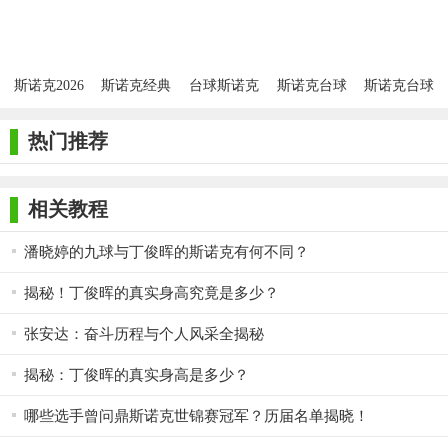
机会。总的来说，这是一款非常值得推荐的台球竞技游戏。
斯诺克2026
斯诺克经典
台球斯诺克
斯诺克台球
斯诺克台球
安卓版
3D中文版
桌球
游戏免费版
在线
热门推荐
相关教程
潘晓婷的九球与丁俊晖的斯诺克有何不同？
揭秘！丁俊晖的真实身高究竟是多少？
张安达：奋斗历程与个人风采全揭秘
揭秘：丁俊晖的真实身高是多少？
哪些选手曾问鼎斯诺克世锦赛冠军？历届名单揭晓！