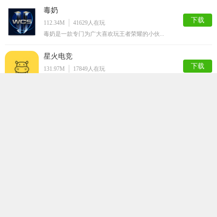
毒奶
下载
112.34M
41629
人在玩
毒奶是一款专门为广大喜欢玩王者荣耀的小伙...
星火电竞
下载
131.97M
17849
人在玩
星火电竞是一款西游题材的殿堂级动作手机游...
小太妹
下载
126.19M
9977
人在玩
《小太妹》是一款以都市校园为背景的角色扮...
飞鱼电竞俱乐部
下载
74.85M
4276
人在玩
飞鱼电竞俱乐部是一款专注电竞赛事的平台，...
极速电竞比分网
下载
72.54M
4203
人在玩