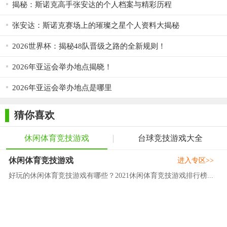
揭秘：斯诺克高手张安达的个人档案与精彩历程
张安达：斯诺克赛场上的璀璨之星个人资料大揭秘
2026世界杯：揭秘48队晋级之路的全新规则！
2026年亚运会举办地点揭晓！
2026年亚运会举办地点是哪里
猜你喜欢
休闲体育竞技游戏
台球竞技游戏大全
休闲体育竞技游戏
进入专区>>
好玩的休闲体育竞技游戏有哪些？2021休闲体育竞技游戏排行榜...