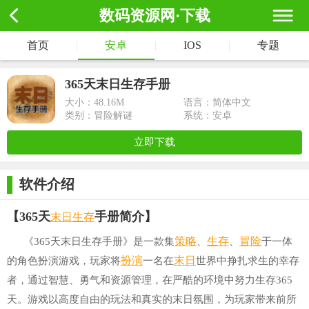
数码资源网·下载
首页
|
安卓
|
IOS
|
专题
365天末日生存手册
大小：
48.16M
语言：简体中文
类别：冒险解谜
系统：安卓
立即下载
软件介绍
末日生存
【365天
手册简介】
策略
生存
冒险
《365天末日生存手册》是一款集
、
、
于一体
扮演
末日
的角色扮演游戏，玩家将
一名在
世界中挣扎求生的幸存
者，通过智慧、勇气和资源管理，在严酷的环境中努力生存365
天。游戏以高度自由的玩法和真实的末日氛围，为玩家带来前所