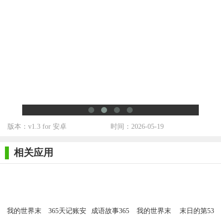
3. 丰富的剧情设定：每个章节都有独特的背景故事和任务目
标，增加游戏的可玩性和深度。
4. 社区互动与分享：玩家可以加入社区，分享生存经验和策
略，与其他玩家合作或竞争。
5. 持续更新与扩展：游戏不断推出新内容、新挑战和活动，
保持玩家的新鲜感和参与度。
【365天末日生存手册推荐】
《365天末日生存手册》以其独特的末日生存体验、高度自由
版本：v1.3 for 安卓
时间：2026-05-19
的玩法和丰富的游戏内容，为玩家提供了一个既刺激又充满挑战
的虚拟世界。无论你是策略爱好者的策略迷，还是喜欢在未知中
相关应用
探索的冒险者，这款游戏都能让你感受到前所未有的生存挑战和
成就感。
我的世界末
365天记账安
成语故事365
我的世界末
末日的第53
日生存100天
卓APP
天手机版
日100天
天中文版