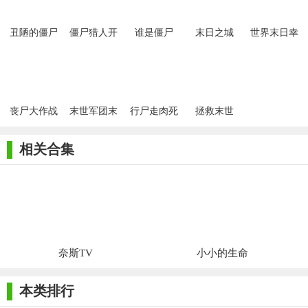
丑陋的僵尸
僵尸猎人开
谁是僵尸
末日之城
世界末日幸
端
存者游戏
丧尸大作战
末世军团末
行尸走肉死
拯救末世
日降临手游
亡之城
相关合集
奈斯TV
小小的生命
本类排行