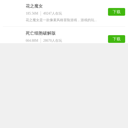
花之魔女
下载
185.56M
49247
人在玩
花之魔女是一款像素风格冒险游戏，游戏的玩...
死亡细胞破解版
下载
664.88M
28670
人在玩
死亡细胞版是一款内置作弊菜单，拥有无限细...
小巷子里的秘密事情1.13安卓直装
下载
49.09M
28385
人在玩
小巷子里的秘密事情1.13安卓直装是一款...
玩具熊午夜后宫娘化版
下载
91.56M
23054
人在玩
玩具熊午夜后宫娘化版是一款解谜逃脱手游，...
Lost
下载
149.62M
21919
人在玩