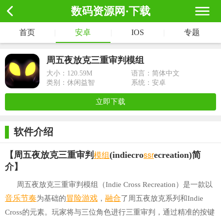
数码资源网·下载
首页
|
安卓
|
IOS
|
专题
周五夜放克三重审判模组
(indiecrossrecreation)
大小：
120.59M
语言：简体中文
类别：休闲益智
系统：安卓
立即下载
软件介绍
模组
ssr
【周五夜放克三重审判
(indiecro
ecreation)简
介】
周五夜放克三重审判模组（Indie Cross Recreation）是一款以
音乐节奏
冒险游戏
融合
为基础的
，
了周五夜放克系列和Indie
Cross的元素。玩家将与三位角色进行三重审判，通过精准的按键