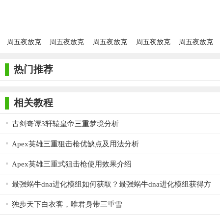
组(indie
组
组(indie
(FnFExtraFpsOr
cross
(indiecrossrecreation)
cross
recreation)
recreation)
周五夜放克
周五夜放克
周五夜放克
周五夜放克
周五夜放克
funked up神
agoti模组
蔡徐坤模组
小恶魔模组
狂热小镇模
曲模组
组
热门推荐
相关教程
古剑奇谭3轩辕皇帝三重梦境分析
Apex英雄三重狙击枪优缺点及用法分析
Apex英雄三重式狙击枪使用效果介绍
最强蜗牛dna进化模组如何获取？最强蜗牛dna进化模组获得方
法是什么？
独步天下白衣客，唯君身带三重雪