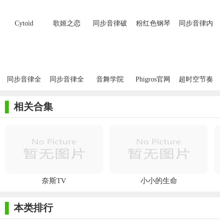
Cytoid
歌姬之恋
同步音律破
粉红色钢琴
同步音律内
解版
砖2020
购破解版
同步音律全
同步音律全
音舞学院
Phigros官网
超时空节奏
曲库破解
歌曲破解版
游戏
相关合集
奈斯TV
小小的生命
本类排行