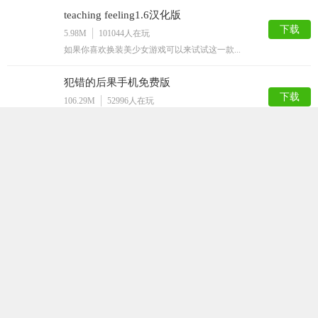
teaching feeling1.6汉化版
下载
5.98M
101044
人在玩
如果你喜欢换装美少女游戏可以来试试这一款...
犯错的后果手机免费版
下载
106.29M
52996
人在玩
犯错的后果手机免费版是一款宅男们都非常喜...
迷失的生命最新版
下载
92.94M
36464
人在玩
迷失的生命是一款采用了黑白风格的闯关游戏...
打屁股游戏
下载
50.52M
35631
人在玩
打屁股游戏是一款以打屁股为游戏题材的休闲...
星球模拟器汉化版
下载
154.21M
32928
人在玩