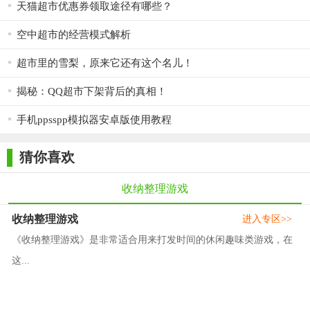
果新鲜度），均还原超市运营逻辑。
天猫超市优惠券领取途径有哪些？
3. 社交互动丰富：社区分享、组队模式增加了游戏粘性，玩
空中超市的经营模式解析
家可交流策略并竞争排名。
超市里的雪梨，原来它还有这个名儿！
4. 解压效果显著：整齐的货架陈列和高效完成任务带来的成
揭秘：QQ超市下架背后的真相！
就感，能有效缓解焦虑。
1. 广告干扰：部分关卡间插入全屏广告，影响沉浸体验，建
手机ppsspp模拟器安卓版使用教程
议增加“去广告”付费选项。
猜你喜欢
2. 难度曲线陡峭：高阶关卡对反应速度要求过高，新手易因
挫败感放弃，需优化难度梯度。
收纳整理游戏
3. 模式单一：目前以挑战模式为主，缺乏剧情或沙盒玩法，
收纳整理游戏
进入专区>>
长期吸引力有限。
《收纳整理游戏》是非常适合用来打发时间的休闲趣味类游戏，在
《收纳模拟器：小润发超市版》凭借真实的超市场景、策略
这...
性收纳玩法和社交互动，成为一款兼具解压与挑战的休闲游戏。
尽管存在广告和难度问题，但其轻松的画风、丰富的道具系统和