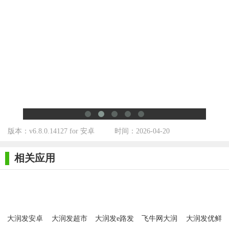
- 组队模式：与好友合作完成大型订单，共享奖励。
- 游戏币用于购买道具和解锁新货架皮肤。
- 经验值提升玩家等级，解锁更高阶商品和关卡。
【收纳模拟器小润发超市版特色】
- 货架布局、商品种类、价格标签等细节高度模拟现实超市，
如“雪糕刺客”与“雪糕侠”分类挑战。
- 订单复杂度随时间递增，需平衡速度与准确性，避免超时扣
版本：v6.8.0.14127 for 安卓
时间：2026-04-20
分。
- 合理规划货架空间（如将同类商品集中摆放），提升后续订
相关应用
单效率。
- 社区分享、组队合作、排行榜竞争，增强社交粘性。
- 整洁的货架陈列和高效完成任务带来的视觉满足感，适合缓
大润发安卓
大润发超市
大润发e路发
飞牛网大润
大润发优鲜
解压力。
版
软件
手机版
发网上商城