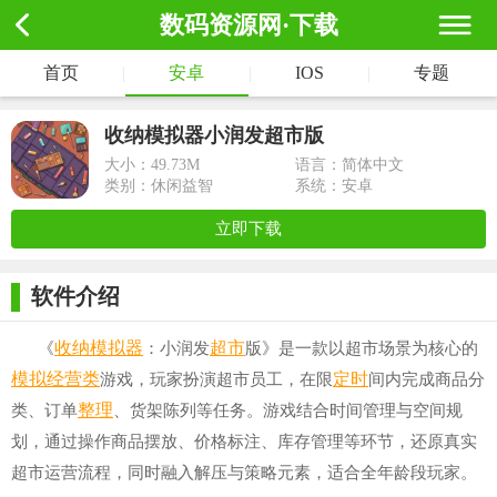
数码资源网·下载
首页
|
安卓
|
IOS
|
专题
收纳模拟器小润发超市版
大小：
49.73M
语言：简体中文
类别：休闲益智
系统：安卓
立即下载
软件介绍
收纳
模拟器
超市
《
：小润发
版》是一款以超市场景为核心的
模拟经营类
定时
游戏，玩家扮演超市员工，在限
间内完成商品分
整理
类、订单
、货架陈列等任务。游戏结合时间管理与空间规
划，通过操作商品摆放、价格标注、库存管理等环节，还原真实
超市运营流程，同时融入解压与策略元素，适合全年龄段玩家。