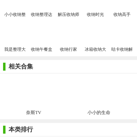
成就感设计，仍值得喜欢模拟经营和整理类游戏的玩家尝试。
小小收纳整
收纳整理达
解压收纳师
收纳时光
收纳高手
理大师
人
我是整理大
收纳午餐盒
收纳行家
冰箱收纳大
咕卡收纳解
师
师
压
相关合集
奈斯TV
小小的生命
本类排行