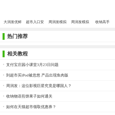
【收纳模拟器小润发超市版技巧】
- 提前记忆高频商品（如牛奶、面包）的货架区域，减少寻找
时间。
大润发优鲜
超市入口安
周润发模拟
周润发模拟
收纳高手
app
卓版
器
器
- 使用“长按复制”功能快速完成重复商品需求，再处理单件订
热门推荐
单。
- 复杂订单中，先使用“时间暂停”规划步骤，再配合“自动收
相关教程
纳”完成整理。
支付宝庄园小课堂3月23日问题
- 根据订单提示提前准备相关商品（如制作水果拼盘前，先清
洗并切分水果）。
到超市买iPod被忽悠 产品出现鱼肉版
【收纳模拟器小润发超市版测评】
周润发：这位影视巨星究竟是哪国人？
1. 操作简单易上手：拖拽、点击等基础操作适合全年龄段玩
收纳物语煎饼果子如何通关
家，5分钟即可掌握核心玩法。
如何在天猫超市领取优惠券？
2. 场景真实感强：从货架布局到商品细节（如雪糕标签、水