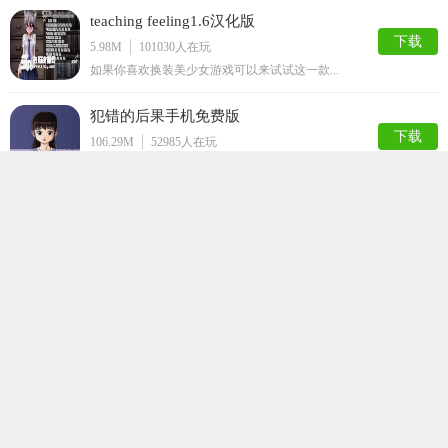
teaching feeling1.6汉化版
下载
5.98M
101030
人在玩
如果你喜欢换装美少女游戏可以来试试这一款...
犯错的后果手机免费版
下载
106.29M
52985
人在玩
犯错的后果手机免费版是一款宅男们都非常喜...
迷失的生命最新版
下载
92.94M
36454
人在玩
迷失的生命是一款采用了黑白风格的闯关游戏...
打屁股游戏
下载
50.52M
35615
人在玩
打屁股游戏是一款以打屁股为游戏题材的休闲...
星球模拟器汉化版
下载
154.21M
32925
人在玩