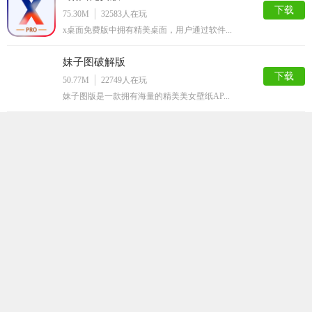
下载
75.30M
32583
人在玩
x桌面免费版中拥有精美桌面，用户通过软件...
妹子图破解版
下载
50.77M
22749
人在玩
妹子图版是一款拥有海量的精美美女壁纸AP...
ICMOD管理器安卓版
下载
51.39M
22086
人在玩
还在为玩我的世界却在手机上装不了IC，B...
大番号破解安卓版
下载
57.69M
21920
人在玩
还在一个人单身吗，还在吃好友的狗粮吗，我...
看美
下载
55.77M
14633
人在玩
看美APP是一款美女壁纸预览软件，看美A...