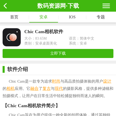
数码资源网·下载
首页
|
安卓
|
IOS
|
专题
Chic Cam相机软件
大小：
83.65M
语言：简体中文
类别：安卓桌面美化
系统：安卓
立即下载
软件介绍
时尚
设计
Chic Cam是一款专为追求
与高品质拍摄体验的用户
相机
融合
复古
现代
的
应用。它
了
与
的摄影风格，提供多种滤镜和
拍摄模式，让用户在日常生活中轻松捕捉独特而迷人的瞬间。
【Chic Cam相机软件简介】
Chic Cam旨在为用户提供一种全新的拍照体验，通过其独特