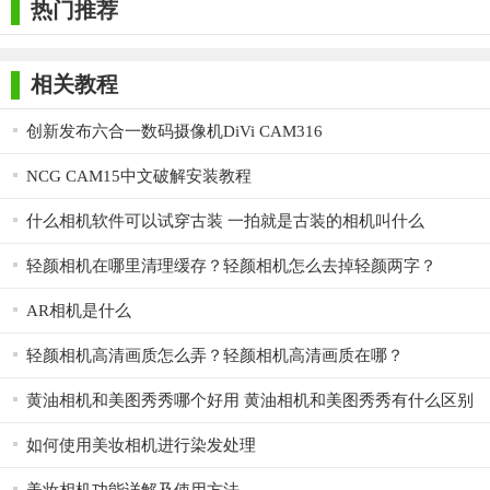
热门推荐
【Chic Cam相机软件测评】
Chic Cam以其独特的滤镜和拍摄功能，为用户带来了全新的
相关教程
拍照体验。实时预览和智能构图功能大大提高了拍摄效率和质
量，而丰富的滤镜库和个性化设置则满足了不同用户的拍摄需
创新发布六合一数码摄像机DiVi CAM316
求。此外，软件界面简洁明了，操作流畅便捷，非常适合喜欢拍
NCG CAM15中文破解安装教程
照和分享的用户使用。总体来说，Chic Cam是一款值得推荐的相
机应用。
什么相机软件可以试穿古装 一拍就是古装的相机叫什么
轻颜相机在哪里清理缓存？轻颜相机怎么去掉轻颜两字？
AR相机是什么
轻颜相机高清画质怎么弄？轻颜相机高清画质在哪？
黄油相机和美图秀秀哪个好用 黄油相机和美图秀秀有什么区别
如何使用美妆相机进行染发处理