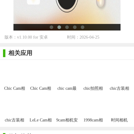
3. 相册管理：方便用户整理和查看已拍摄的照片，支持按时
间、地点或滤镜分类。
4. 编辑工具：内置基本的照片编辑工具，如裁剪、旋转、调
整亮度等，方便用户进行后期处理。
版本：v1.10.00 for 安卓
时间：2026-04-25
【Chic Cam相机软件玩法】
相关应用
1. 探索滤镜：尝试不同的滤镜组合，发现最适合自己的拍摄
风格。
2. 创意构图：利用智能构图功能，挑战更有创意的拍摄角度
和构图方式。
Chic Cam相
Chic Cam相
chic cam最
chic拍照相
chic古装相
机安卓版
机app
新版
机
机app
3. 社交互动：将拍摄的作品分享至社交平台，与朋友们交流
拍摄心得和技巧。
4. 个性化定制：根据自己的喜好调整相机设置，打造独一无
chic古装相
LeLe Cam相
9cam相机安
1998cam相
时间相机
机
机(LeLe
卓版
机
Cam
二的拍摄体验。
Cam)