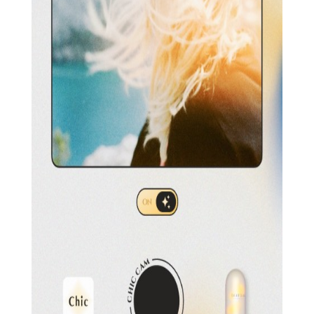
适的滤镜。
2. 实时预览：在拍摄前即可实时预览滤镜效果，方便用户调
整拍摄角度和光线，确保拍摄效果符合预期。
3. 智能构图：利用先进的AI技术，智能分析并推荐最佳构图
方式，帮助用户拍摄出更具视觉冲击力的照片。
4. 社交分享：支持一键分享至各大社交平台，让用户轻松与
朋友们分享自己的摄影作品。
5. 个性化设置：允许用户根据自己的喜好调整相机设置，如
曝光、白平衡、对焦等，实现更个性化的拍摄体验。
【Chic Cam相机软件内容】
1. 滤镜库：包含丰富的滤镜选项，用户可以随时切换并预览
效果。
2. 拍摄模式：提供多种拍摄模式，如连拍、定时拍摄、HDR
等，满足不同拍摄需求。