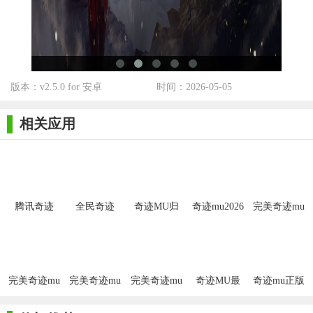
非常珍贵，因此需要明智地分配这些资源，以避免不必要的浪费
和消耗。
2. 选择合适的装备：确保自己拥有一套适合当前等级的高强
化装备，并根据职业特点选择相应的属性加成。例如，战士要注
重提升近战攻击和防御属性，魔法师则要注重提升魔法攻击和法
版本：v2.5.0 for 安卓
时间：2026-05-05
力值属性。
相关应用
3. 技能加点策略：根据自己的职业特点，合理分配技能点
数。优先提升那些对战斗帮助最大的技能等级，以提高自己的战
斗力。
4. 团队合作与沟通：在团队副本和PVP活动中，良好的团队合
腾讯奇迹
全民奇迹
奇迹MU归
奇迹mu2026
完美奇迹mu
作和沟通至关重要。玩家需要与队友保持默契的配合，共同制定
MU觉醒手
MU手游果
来最新安卓
官方版
重制版
游安卓版
盘版
版
战斗策略并合理分配战利品。
奇迹mu推荐
完美奇迹mu
完美奇迹mu
完美奇迹mu
奇迹MU最
奇迹mu正版
《奇迹MU》不仅是一款经典的网络游戏，更是一段青春的回
单机版
手游国际服
强者删档测
官网
忆和情感的寄托。对于很多玩家来说，《奇迹MU》是他们第一
试版