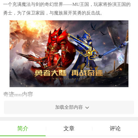
一个充满魔法与剑的奇幻世界——MU王国，玩家将扮演王国的
勇士，为了保卫家园，与魔族展开英勇的反击战。
奇迹mu内容
1. 多样的职业选择：游戏中提供了剑士、魔法师、弓箭手、
加载全部内容
魔剑士、圣导师等多种职业供玩家选择。每个职业都有其独特的
技能和战斗风格，玩家可以根据自己的喜好和游戏需求进行选
简介
文章
评论
|
|
择。