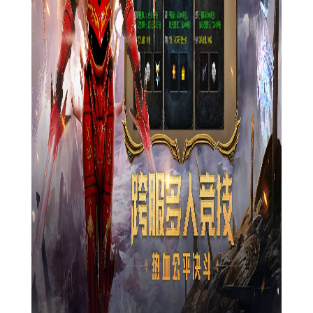
1. 精美的画面和动人的音效：游戏中的每一个场景、角色和
物品都经过精心的设计，呈现出一个华丽多彩的幻想世界。同
时，动人的音效也为游戏增添了不少魅力。
2. 高度自由的交互系统：玩家之间可以自由组队、聊天、交
易等，这使得游戏中的社交体验非常丰富。玩家可以与其他玩家
一起冒险、分享经验、交流心得。
3. 独特的装备系统：玩家可以通过打怪、完成任务、交易等
方式获取装备，并可进行强化、合成、镶嵌等操作，提供更多的
装备定制空间。
4. 不断更新的内容：为了确保游戏始终具有活力和吸引力，
开发团队将不断推出新的内容和玩法，让玩家在游戏中始终保持
新鲜感。
奇迹mu技巧
1. 合理分配资源：金币、经验、装备等资源对于玩家来说都