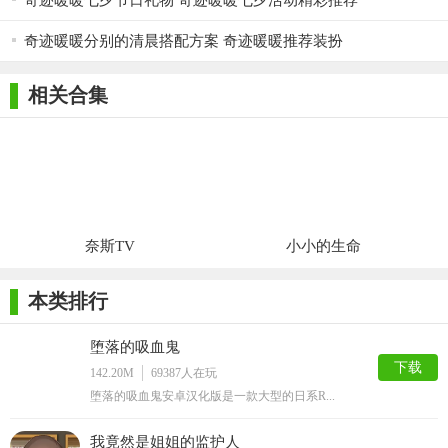
奇迹暖暖七夕节日礼物 奇迹暖暖七夕活动精彩推荐
奇迹暖暖分别的清晨搭配方案 奇迹暖暖推荐装扮
相关合集
奈斯TV
小小的生命
本类排行
堕落的吸血鬼
下载
142.20M
69387
人在玩
堕落的吸血鬼安卓汉化版是一款大型的日系R...
我竟然是姐姐的监护人