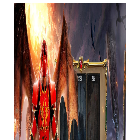
2. 丰富的任务系统：包括主线任务、支线任务、日常任务
等，这些任务不仅提供了大量的经验和奖励，还能帮助玩家更好
地了解游戏的世界观和故事背景。
3. 多样的游戏玩法：游戏中包含了大量的副本、PVP玩法以及
公会战等。玩家可以通过挑战副本获得珍贵的装备和道具，通过
参与PVP活动展示自己的实力和技巧，还可以通过公会战与团队
成员一起赢得荣誉。
4. 庞大的世界观和地图：游戏拥有多个大陆、城市和副本，
每个地图都独具特色，拥有独特的风景和故事背景，给玩家提供
了广阔的探索空间。
5. 经济系统平衡：游戏内的经济系统非常平衡，玩家可以通
过自己的努力获取所需的资源和装备。同时，游戏中完善的交易
系统也能够让玩家通过交易获取自己所需的物品。
奇迹mu特色