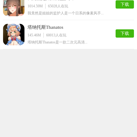
下载
1014.59M
65028
人在玩
我竟然是姐姐的监护人是一个日系的像素风手...
塔纳托斯Thanatos
下载
145.46M
60013
人在玩
塔纳托斯Thanatos是一款二次元高清...
不反抗的女孩世界
下载
37.78M
58327
人在玩
不不反抗的女孩世界是一款非常趣味的角色扮...
邻家女孩安卓直装完整版
下载
551.66M
55052
人在玩
邻家女孩安卓直装完整版是一款拥有欧美sl...
芙蕾雅的药水工坊
下载
99.75M
47313
人在玩
芙蕾雅的药水工坊是款趣味非凡的日系养成互...