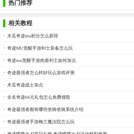
热门推荐
次接触网络游戏的经历，也是他们与朋友、战友共同度过的美好
时光。如果你喜欢奇幻题材的角色扮演游戏，并希望在一个充满
相关教程
挑战与机遇的世界中展开冒险，那么《奇迹MU》绝对值得一
试。无论是新手玩家还是老玩家，都能在游戏中找到属于自己的
木瓜奇迹mu积分怎么获得
乐趣和成就。
奇迹MU觉醒手游剑士装备怎么玩
奇迹mu觉醒手游肉盾剑士如何加点
奇迹最强者怎么样好玩么游戏评测
木瓜奇迹战士加点
全名奇迹66元礼包怎么免费领取
奇迹最强者都有哪些坐骑坐骑系统介绍
奇迹最强者手游梅兰魔法院怎么玩