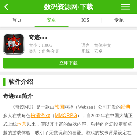
数码资源网·下载
首页
|
安卓
|
IOS
|
专题
奇迹mu
大小：
1.06G
语言：简体中文
类别：角色扮演
系统：安卓
立即下载
软件介绍
奇迹mu简介
韩国
经典
《奇迹MU》是一款由
网禅（Webzen）公司开发的
扮演游戏
MMORPG
多人在线角色
（
），自2002年在中国大陆正
运营
式上线
以来，便以其丰富的游戏内容、独特的奇幻设定和卓
越的游戏体验，吸引了无数玩家的喜爱。游戏的故事背景设定在