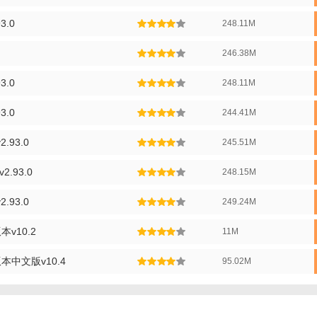
戏中的战斗系统注重策略性，玩家需要根据敌人的特点和战斗环境，灵活运
3.0
248.11M
斗策略。
246.38M
戏拥有引人入胜的剧情故事，随着玩家的探索深入，将逐步揭开星木野世界
3.0
248.11M
0菜单最新版本功能】
：游戏中的天气会随时间变化，影响玩家的探索和战斗体验。
3.0
244.41M
：玩家可以与其他玩家组队探险，共同完成任务和挑战，享受团队合作的乐
.93.0
245.51M
观：游戏提供丰富的角色外观选项，玩家可以自由定制角色的服装、发型等
.93.0
248.15M
戏中设有成就系统，玩家通过完成特定任务和挑战，可以获得成就奖励，展
.93.0
249.24M
0菜单最新版本优势】
本v10.2
11M
戏采用先进的图形技术，呈现出细腻、逼真的游戏画面，为玩家带来身临其
本中文版v10.4
95.02M
戏包含大量的任务、挑战和隐藏元素，保证了玩家在长时间内的游戏乐趣和
戏剧情丰富且引人入胜，玩家在探索游戏世界的同时，将逐步揭开星木野的