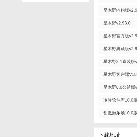
3. 策略战斗：游
星木野内购版v2.9
装备，制定有效的战
星木野v2.93.0
4. 丰富剧情：游
星木野官方版v2.9
【星木野10.
1. 实时天气系统
星木野典藏版v2.9
2. 多人在线互动
星木野3.1直装版v2
3. 自定义角色外
星木野客户端V18v2
4. 成就系统：游
星木野8.0公益版v2
就。
【星木野10.
冷眸软件库10.0版
1. 精美画面：游
甜瓜游乐场10.0版
2. 丰富内容：游
3. 深度剧情：游
下载地址