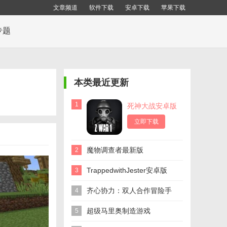
文章频道
软件下载
安卓下载
苹果下载
专题
本类最近更新
1
死神大战安卓版
立即下载
魔物调查者最新版
2
TrappedwithJester安卓版
3
齐心协力：双人合作冒险手
4
游
超级马里奥制造游戏
5