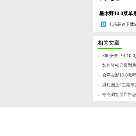
4. 社交互动：游
星木野10.0菜单最
【星木野10.
电信高速下载
星木野10.0菜单
来了一场难忘的冒险
相关文章
和解谜类游戏，那么
360安全卫士10
如何轻松升级到
会声会影10.0教
腐烂国度2主菜单
Hollywood FX
夸克浏览器广告怎
告弹窗