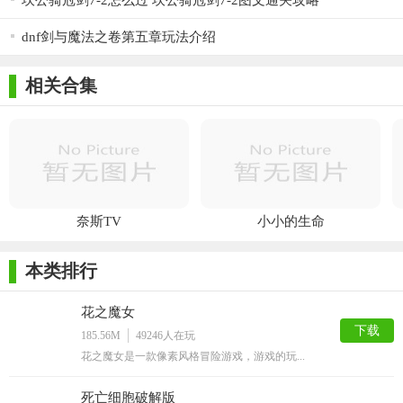
坎公骑冠剑7-2怎么过 坎公骑冠剑7-2图文通关攻略
dnf剑与魔法之卷第五章玩法介绍
相关合集
奈斯TV
小小的生命
本类排行
花之魔女
下载
185.56M
49246
人在玩
花之魔女是一款像素风格冒险游戏，游戏的玩...
死亡细胞破解版