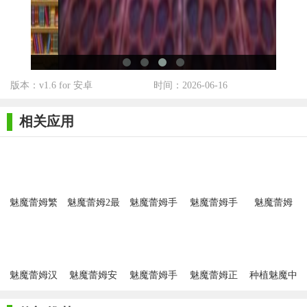
性，让玩家在享受战斗乐趣的同时也能体验到策略思考的乐趣。
此外，游戏的社交互动功能也为玩家提供了与其他玩家交流和合
作的机会，增强了游戏的可玩性和趣味性。总体来说，魅魔蕾姆
中文版是一款值得一试的奇幻风格角色扮演游戏。
版本：v1.6 for 安卓
时间：2026-06-16
相关应用
魅魔蕾姆繁
魅魔蕾姆2最
魅魔蕾姆手
魅魔蕾姆手
魅魔蕾姆
星手游
新版
机客户端
游官网版
steam移植版
魅魔蕾姆汉
魅魔蕾姆安
魅魔蕾姆手
魅魔蕾姆正
种植魅魔中
化版
卓版游戏
机版
版
文版