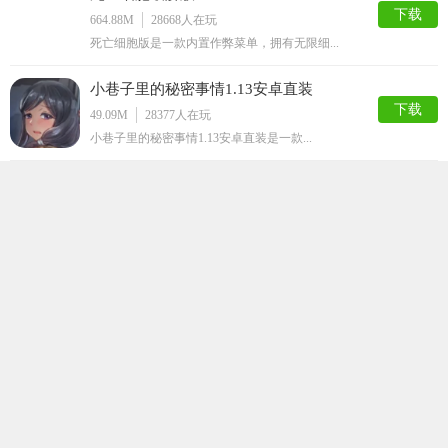
下载
664.88M
28668
人在玩
死亡细胞版是一款内置作弊菜单，拥有无限细...
小巷子里的秘密事情1.13安卓直装
下载
49.09M
28377
人在玩
小巷子里的秘密事情1.13安卓直装是一款...
玩具熊午夜后宫娘化版
下载
91.56M
23052
人在玩
玩具熊午夜后宫娘化版是一款解谜逃脱手游，...
Lost
下载
149.62M
21915
人在玩
Lost游戏手机版是一款福利多到难以想象...
让你负债存档汉化版
下载
654.14M
20531
人在玩
让你负债存档汉化版是非常爽快的反NTR式...