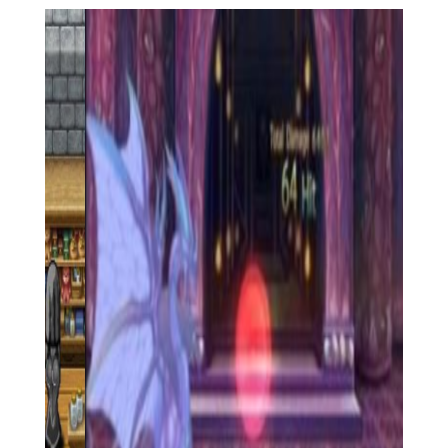
的属性和技能来制定战斗策略，合理利用角色的技能进行攻击和
防御。
4. 角色养成：玩家可以通过完成任务、击败敌人等方式获得
经验值和资源，用于提升角色等级、学习新技能和强化装备。
5. 互动剧情：游戏中有丰富的剧情内容，玩家需要与魅魔蕾
姆进行互动，通过对话和选择来影响剧情走向和角色关系。
【魅魔蕾姆中文版功能】
1. 多样化的任务系统：游戏提供了主线任务、支线任务和日
常任务等多种任务类型，玩家可以通过完成任务来获得丰厚的奖
励。
2. 丰富的角色技能：每个角色都有独特的技能树，玩家可以
根据自己的喜好和战斗需求来分配技能点，打造个性化的角色。
3. 装备打造与升级：玩家可以通过收集材料和金币来打造和
升级装备，提升角色的战斗力。