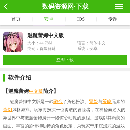
数码资源网·下载
首页
|
安卓
|
IOS
|
专题
魅魔蕾姆中文版
大小：
44.78M
语言：简体中文
类别：冒险解谜
系统：安卓
立即下载
软件介绍
中文版
【魅魔蕾姆
简介】
融合
冒险
策略
魅魔蕾姆中文版是一款
了角色扮演、
与
元素的
奇幻
风格游戏。玩家将扮演一位勇敢的冒险者，在神秘而迷人的
异世界中与魅魔蕾姆展开一段惊心动魄的旅程。游戏以其精美的
画面、丰富的剧情和独特的角色设定，为玩家带来沉浸式的游戏