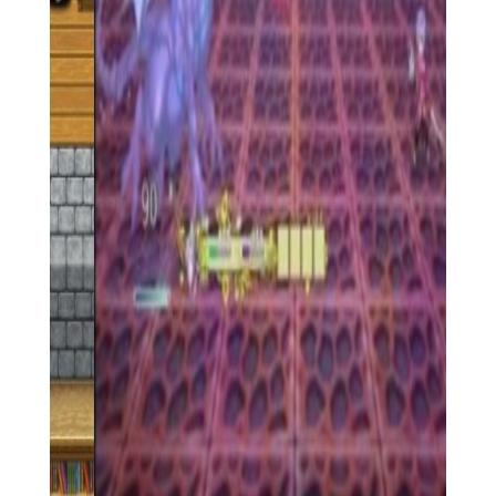
4. 社交互动：游戏支持玩家之间的好友添加、聊天和组队功
能，玩家可以与其他玩家一起完成任务、挑战副本。
【魅魔蕾姆中文版攻略】
1. 合理分配属性点：在创建角色时，根据自己的战斗风格和
需求来合理分配属性点，以提升角色的整体实力。
2. 熟悉敌人属性：在战斗中，要熟悉敌人的属性和技能，制
定合理的战斗策略，避免盲目攻击。
3. 利用环境优势：在某些战斗中，可以利用地图中的环境元
素来获得优势，如利用陷阱、障碍物等。
4. 积极参与活动：游戏会定期举办各种活动，参与活动可以
获得丰厚的奖励和资源，有助于快速提升角色实力。
【魅魔蕾姆中文版测评】
魅魔蕾姆中文版以其精美的画面、丰富的剧情和独特的角色
设定赢得了众多玩家的喜爱。游戏中的战斗系统流畅且富有策略