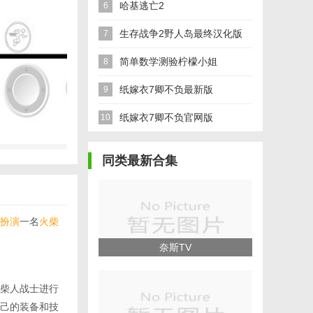
哈基逃亡2
6
生存战争2野人岛最终汉化版
7
简单数学测验柠檬小姐
8
纸嫁衣7卿不负最新版
9
纸嫁衣7卿不负官网版
10
同类最新合集
扮演
一名
火柴
奈斯TV
柴人战士进行
己的装备和技