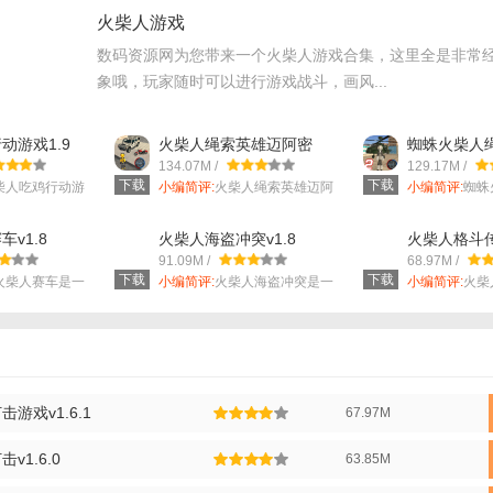
戏采用火柴人风格设计，画面简洁明了，色彩丰富，给玩家带来极致的视觉
火柴人游戏
戏提供多种武器和装备供玩家选择，玩家可以根据自己的喜好和战斗需求进
数码资源网为您带来一个火柴人游戏合集，这里全是非常
和挑战任务，玩家需要不断挑战自我，提升战斗力。
象哦，玩家随时可以进行游戏战斗，画风...
戏采用虚拟摇杆和按键操作方式，玩家可以轻松控制火柴人战士进行战斗，
动游戏1.9
火柴人绳索英雄迈阿密
蜘蛛火柴人
戏支持在线多人对战功能，玩家可以邀请好友一起组队进行战斗，共同挑战
v1.7.1
2v2.8
134.07M /
129.17M /
下载
下载
柴人吃鸡行动游
小编简评:
火柴人绳索英雄迈阿
小编简评:
蜘蛛
密是一款动漫...
2是一款非常...
复仇打击中文版玩法】
v1.8
火柴人海盗冲突v1.8
火柴人格斗传
家可以通过不断升级自己的武器和装备，提升战斗力，更好地应对敌人的攻
91.09M /
68.97M /
下载
下载
火柴人赛车是一
小编简评:
火柴人海盗冲突是一
小编简评:
火柴
戏设有多个关卡和挑战任务，玩家需要不断挑战自我，完成各种任务，获得
款非常好玩的...
是一款优秀的..
游戏设有排行榜功能，玩家可以通过不断挑战自我，提升自己的排名，展示
复仇打击中文版优势】
格：游戏采用经典火柴人风格设计，画面简洁明了，色彩丰富，给玩家带来
游戏v1.6.1
67.97M
1.6.0
63.85M
装备：游戏提供多种武器和装备供玩家选择，玩家可以根据自己的喜好和战