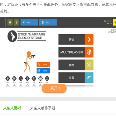
时，游戏还设有多个关卡和挑战任务，玩家需要不断挑战自我，完成各种
英雄。
展开 +
复仇打击中文版亮点】
火柴人游戏
火柴人动作手游