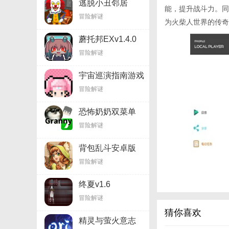
逃脱小丑邻居
能，提升战斗力。同
(Clown Brothers
冒险解谜
Neighbor
为火柴人世界的传奇
Escape)v1.8
蘑托邦EXv1.4.0
冒险解谜
宇宙巡演指南游戏
v1.4
冒险解谜
恐怖奶奶双菜单
v1.14
冒险解谜
背包乱斗安卓版
v1.4
冒险解谜
终夏v1.6
冒险解谜
猜你喜欢
【火柴人战争：
精灵与萤火意志