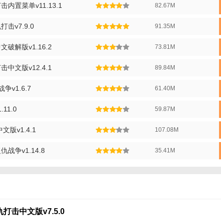
内置菜单v11.13.1
82.67M
火柴人战士。
验：游戏采用虚拟摇杆和按键操作方式，玩家可以轻松控制火柴人战士进行
击v7.9.0
91.35M
激烈的战斗中。
破解版v1.16.2
73.81M
：游戏支持在线多人对战功能，玩家可以邀请好友一起组队进行战斗，共同
中文版v12.4.1
89.84M
动性和趣味性。
复仇打击中文版点评】
v1.6.7
61.40M
击中文版是一款非常出色的火柴人题材动作冒险游戏。游戏画面精美，玩
11.0
59.87M
，深受玩家喜爱。同时，游戏还提供了丰富的武器和装备供玩家选择，让
求进行搭配，打造出独一无二的火柴人战士。总之，火柴人战争：复仇打
文版v1.4.1
107.08M
无论是喜欢动作冒险的玩家还是喜欢火柴人风格的玩家都不容错过。
战争v1.14.8
35.41M
击中文版v7.5.0