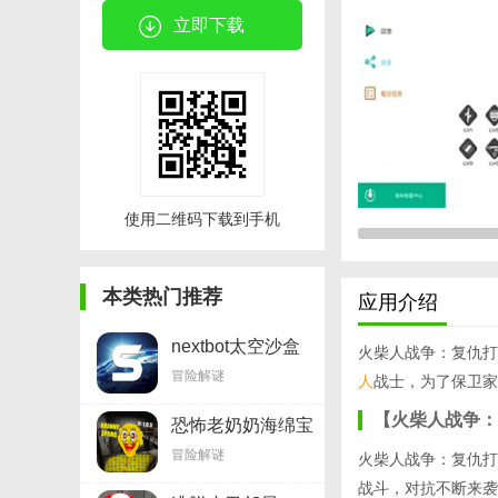
立即下载
使用二维码下载到手机
本类热门推荐
应用介绍
nextbot太空沙盒
火柴人战争：复仇打
v0.8
冒险解谜
人
战士，为了保卫家
【火柴人战争：
恐怖老奶奶海绵宝
宝版v2.15
冒险解谜
火柴人战争：复仇打
战斗，对抗不断来袭