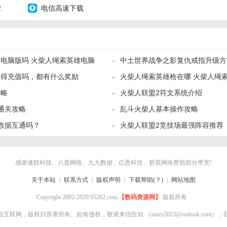
2
电信高速下载
电脑版吗 火柴人绳索英雄电脑
中土世界战争之影复仇戒指升级方
值得充值吗，都有什么奖励
火柴人绳索英雄枪在哪 火柴人绳
攻略
火柴人联盟2符文系统介绍
枪
通关攻略
乱斗火柴人基本操作攻略
数据互通吗？
火柴人联盟2竞技场最强阵容推荐
感谢速联科技、八度网络、九九数据、亿恩科技、群英网络赞助部分带宽!
关于本站
|
联系方式
|
版权声明
|
下载帮助(？)
|
网站地图
Copyright 2002-2020 95262.com
【数码资源网】
版权所有
自互联网，版权归原著所有。如有侵权，敬请来信告知
（smzy2023@outlook.co