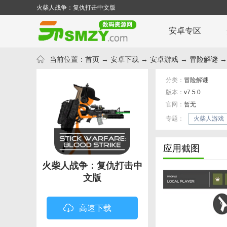
火柴人战争：复仇打击中文版
安卓专区
当前位置：
首页
→
安卓下载
→
安卓游戏
→
冒险解谜
→
分类：
冒险解谜
版本：
v7.5.0
官网：
暂无
专题：
火柴人游戏
应用截图
火柴人战争：复仇打击中
文版
高速下载