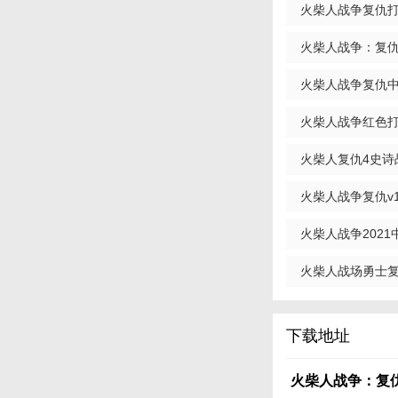
火柴人战争复仇打击
配，打造属于自己的
3. 流畅的操作体
火柴人战争：复仇打
自如，让玩家沉浸在
火柴人战争复仇中文
4. 多人在线互动
火柴人战争红色打击
关卡，增加游戏的互
【火柴人战争：
火柴人复仇4史诗战争
火柴人战争：复仇打
火柴人战争复仇v1.
流畅，社交互动性强
自己的喜好和战斗需
火柴人战争2021中
款值得一试的游戏，
火柴人战场勇士复仇
下载地址
火柴人战争：复仇打