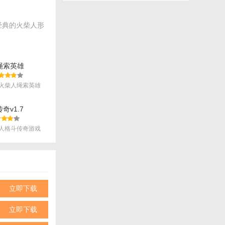
享受。
行搭配。同时，
经典的火柴人形
操作流畅自如。
绳索英雄
更高难度的关
火柴人绳索英雄
奇v1.7
击。
人格斗传奇游戏
丰厚的奖励。
.
自己的实力。
独特的视觉体
立即下载
立即下载
斗需求进行搭