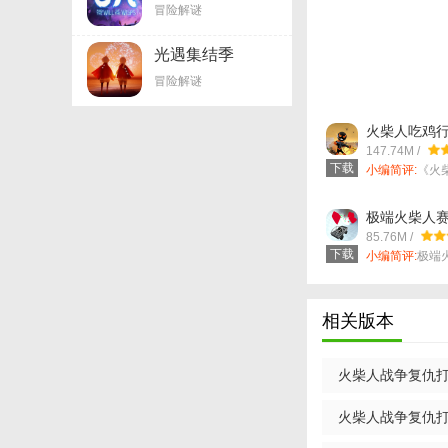
v2.10.0
1. 画面精美：游
冒险解谜
2. 玩法多样：游
光遇集结季
游戏还设有多个关卡
v0.15.2
冒险解谜
3. 操作流畅：游
火柴人吃鸡行
4. 社交互动：游
147.74M /
卡。
下载
小编简评:
《火
戏》这是一款...
【火柴人战争：
极端火柴人赛车
1. 武器升级：玩
85.76M /
下载
小编简评:
极端
2. 关卡挑战：游
款玩法与其他...
3. 排行榜竞技：
相关版本
【火柴人战争：
1. 经典火柴人风
火柴人战争复仇打击
验。
火柴人战争复仇打击v
2. 丰富的武器和