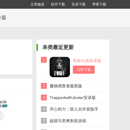
文章频道
软件下载
安卓下载
苹果下载
专题
本类最近更新
1
死神大战安卓版
立即下载
魔物调查者最新版
2
TrappedwithJester安卓版
3
齐心协力：双人合作冒险手
4
游
超级马里奥制造游戏
5