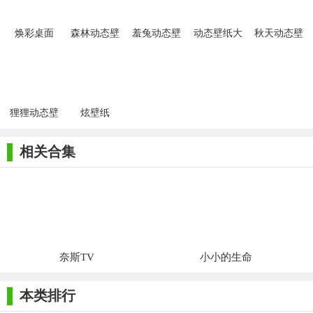
焕彩桌面
森林动态壁
羞兔动态壁
动态壁纸大
秋天动态壁
纸
纸
师
纸
狸狸动态壁
炫壁纸
纸
相关合集
奈斯TV
小小的生命
本类排行