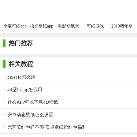
小赢壁纸app
拾光壁纸app
电影壁纸天
壁纸游戏
2019猪年壁
安卓版
安卓版
堂app安卓版
APP安卓版
纸APP安卓
版
热门推荐
相关教程
pixel4d怎么用
4d壁纸app怎么用
什么APP可以下载4D壁纸
安卓动态壁纸怎么设置
元宵节红包送不停 安卓壁纸抢红包福利