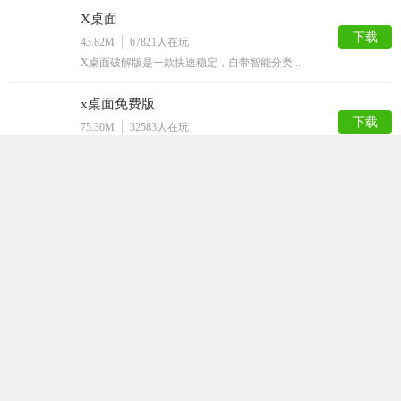
X桌面
下载
43.82M
67821
人在玩
X桌面破解版是一款快速稳定，自带智能分类...
x桌面免费版
下载
75.30M
32583
人在玩
x桌面免费版中拥有精美桌面，用户通过软件...
妹子图破解版
下载
50.77M
22749
人在玩
妹子图版是一款拥有海量的精美美女壁纸AP...
ICMOD管理器安卓版
下载
51.39M
22086
人在玩
还在为玩我的世界却在手机上装不了IC，B...
大番号破解安卓版
下载
57.69M
21920
人在玩