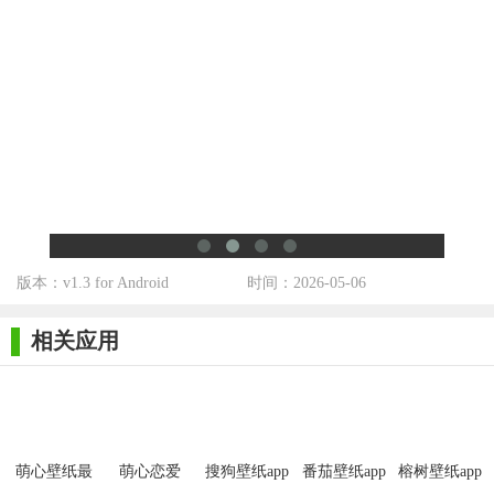
版本：v1.3 for Android
时间：2026-05-06
相关应用
萌心壁纸最
萌心恋爱
搜狗壁纸app
番茄壁纸app
榕树壁纸app
新版
安卓版
安卓版
安卓版