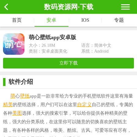
数码资源网·下载
首页
|
安卓
|
IOS
|
专题
萌心壁纸app安卓版
大小：
26.18M
语言：简体中文
类别：安卓桌面美化
系统：Android
立即下载
软件介绍
萌
壁纸
心
app是一款非常给力专业的手机壁纸软件这里有海量
精美
自定义
的壁纸选择，用户们可以在这里
自己的壁纸，专属的
美图
各种
选择，强大的搜索引擎，可以给你提供各种精美的壁
纸，强大的分类系统，在这里你可以随意的切换喜欢的壁纸主
题，有各种各样的风格，唯美、酷炫、古风、可爱等应有尽有，