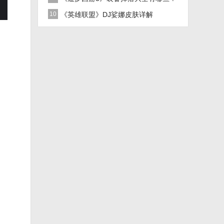
10
《英雄联盟》DJ娑娜皮肤详解