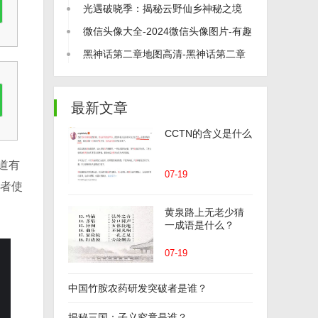
打尽！
光遇破晓季：揭秘云野仙乡神秘之境
微信头像大全-2024微信头像图片-有趣
的微信头像
黑神话第二章地图高清-黑神话第二章
地图介绍
最新文章
CCTN的含义是什么
道有
07-19
或者使
黄泉路上无老少猜
一成语是什么？
07-19
中国竹胺农药研发突破者是谁？
揭秘三国：子义究竟是谁？