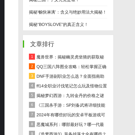
揭秘'畅快淋漓'：含义与绝妙用法大揭秘！
揭秘“BOYSLOVE”的真正含义！
文章排行
1
魔兽世界：揭秘幽灵虎坐骑的获取秘
籍！
2
QQ三国八阵图全攻略：轻松掌握正确
路线
3
DNF手游副职业怎么选？全面指南助
你做出最佳决策！
4
ff14全职业讨伐笔记怎么玩及怪物位置
汇总在哪里？
5
揭秘梦幻西游：九转金丹的价格之谜
及全面解析
6
《三国杀手游：SP刘备武将详细技能
效果解析》
7
2024年有哪些好玩的安卓平板游戏可
以下载推荐？
8
恶魔城系列：哪部最好玩？哪一代最
经典？
9
《造梦西游3》装备掉落大全有哪些？