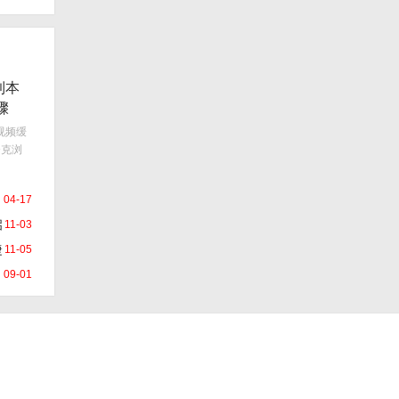
到本
骤
视频缓
夸克浏
04-17
启
11-03
捷
11-05
09-01