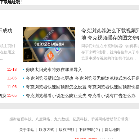
和下载地址哦！
不成功
夸克浏览器怎么下载视频
地 夸克视频缓存的图文步
机主页浏
同学们知道在夸克浏览器中如何将
在使用这
存下来吗?接着，就为各位带来了
.
览器中缓存视频的详细操作流程...
剪映太阳光束特效在哪里导入
11-18
夸克浏览器壁纸怎么更改 夸克浏览器无痕浏览模式怎么开
11-06
夸克浏览器快速回顶部怎么设置 夸克浏览器快速回顶部快
11-06
切换
夸克浏览器看小说怎么防止丢失 夸克看小说有广告怎么办
11-05
键设置方法
感谢速联科技、八度网络、九九数据、亿恩科技、群英网络赞助部分带宽!
关于本站
|
联系方式
|
版权声明
|
下载帮助(？)
|
网站地图