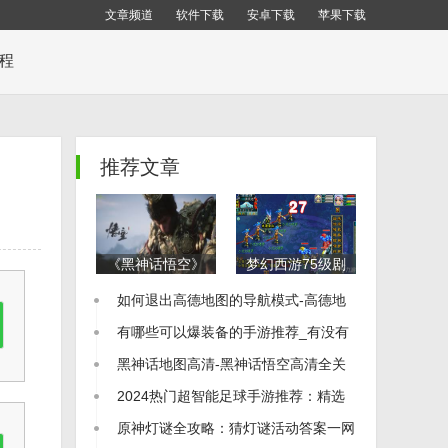
文章频道
软件下载
安卓下载
苹果下载
教程
推荐文章
《黑神话悟空》
梦幻西游75级剧
全地图布局解析
情通关秘籍：全
如何退出高德地图的导航模式-高德地
全地图一览及收
流程详细攻略
集品位置指南
图怎么退出导航
有哪些可以爆装备的手游推荐_有没有
可以爆装备的手游
黑神话地图高清-黑神话悟空高清全关
卡地图图片
2024热门超智能足球手游推荐：精选
足球游戏大全
原神灯谜全攻略：猜灯谜活动答案一网