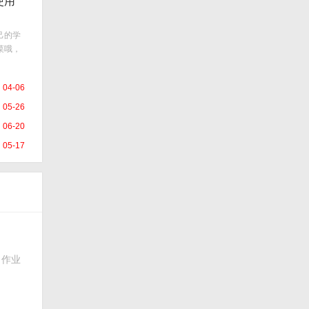
使用
己的学
菜哦，
04-06
05-26
06-20
05-17
，作业