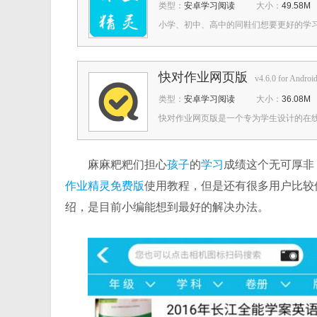
类型：
安卓学习阅读
大小：
49.58M
小学、初中、高中的同鞋们想要更好的学习
快对作业网页版
v4.6.0 for Androi
类型：
安卓学习阅读
大小：
36.08M
快对作业网页版是一个专为学生设计的在线
麻麻粑粑们担心
孩子
的
学习
成绩这个无可厚非
作业精灵免费版
使用教程，但是还有很多用户比较
绍，是目前小编能想到最好的解决办法。