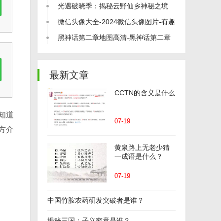
打尽！
光遇破晓季：揭秘云野仙乡神秘之境
微信头像大全-2024微信头像图片-有趣
的微信头像
黑神话第二章地图高清-黑神话第二章
地图介绍
最新文章
CCTN的含义是什么
知道
07-19
方介
黄泉路上无老少猜
一成语是什么？
07-19
中国竹胺农药研发突破者是谁？
揭秘三国：子义究竟是谁？