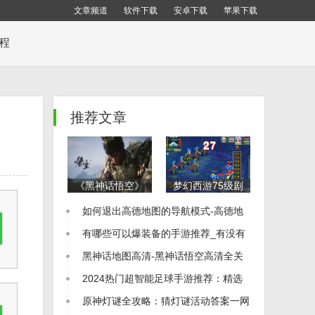
文章频道
软件下载
安卓下载
苹果下载
教程
推荐文章
《黑神话悟空》
梦幻西游75级剧
全地图布局解析
情通关秘籍：全
如何退出高德地图的导航模式-高德地
全地图一览及收
流程详细攻略
集品位置指南
图怎么退出导航
有哪些可以爆装备的手游推荐_有没有
可以爆装备的手游
黑神话地图高清-黑神话悟空高清全关
卡地图图片
2024热门超智能足球手游推荐：精选
足球游戏大全
原神灯谜全攻略：猜灯谜活动答案一网