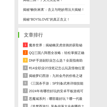
揭秘'畅快淋漓'：含义与绝妙用法大揭秘！
揭秘“BOYSLOVE”的真正含义！
文章排行
1
魔兽世界：揭秘幽灵虎坐骑的获取秘
籍！
2
QQ三国八阵图全攻略：轻松掌握正确
路线
3
DNF手游副职业怎么选？全面指南助
你做出最佳决策！
4
ff14全职业讨伐笔记怎么玩及怪物位置
汇总在哪里？
5
揭秘梦幻西游：九转金丹的价格之谜
及全面解析
6
《三国杀手游：SP刘备武将详细技能
效果解析》
7
2024年有哪些好玩的安卓平板游戏可
以下载推荐？
8
恶魔城系列：哪部最好玩？哪一代最
经典？
9
《造梦西游3》装备掉落大全有哪些？