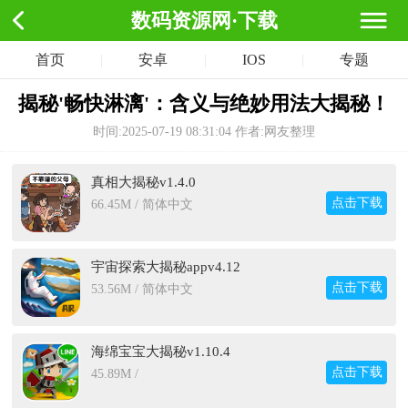
数码资源网·下载
首页
|
安卓
|
IOS
|
专题
揭秘'畅快淋漓'：含义与绝妙用法大揭秘！
时间:2025-07-19 08:31:04
作者:网友整理
真相大揭秘v1.4.0
点击下载
66.45M / 简体中文
宇宙探索大揭秘appv4.12
点击下载
53.56M / 简体中文
海绵宝宝大揭秘v1.10.4
点击下载
45.89M /