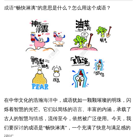
成语
“畅快淋漓”的意思是什么？怎么用这个成语？
在中华文化的浩瀚
海洋
中，成语犹如一颗颗璀璨的明珠，闪
烁着智慧的光芒。它们以简练的
语言
、丰富的内涵，承载了
古人的智慧与
情感
，流传至今，依然被广泛使用。今天，我
们要
探讨
的成语是“畅快淋漓”，一个充满了快意与满足感的
词汇
。