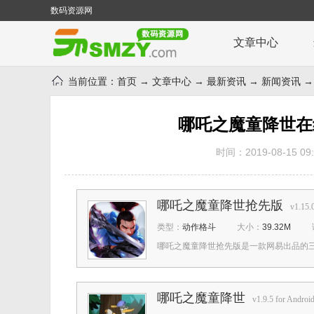
数码资源网
文章中心
当前位置：
首页
→
文章中心
→
最新资讯
→
新闻资讯
→
哪吒之魔童降世在线
时间：2019-08-15 09:
哪吒之魔童降世抢先版
v1.15.
类型：
动作格斗
大小：
39.32M
哪吒之魔童降世抢先版是一款网易出品的三国
哪吒之魔童降世
v1.9.5 for Androi