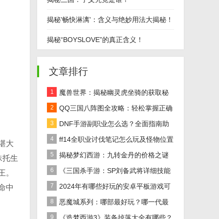
揭秘'畅快淋漓'：含义与绝妙用法大揭秘！
揭秘“BOYSLOVE”的真正含义！
文章排行
1
魔兽世界：揭秘幽灵虎坐骑的获取秘
籍！
2
QQ三国八阵图全攻略：轻松掌握正确
路线
3
DNF手游副职业怎么选？全面指南助
你做出最佳决策！
4
ff14全职业讨伐笔记怎么玩及怪物位置
堪大
汇总在哪里？
5
揭秘梦幻西游：九转金丹的价格之谜
珠托生
及全面解析
6
《三国杀手游：SP刘备武将详细技能
王。
效果解析》
7
2024年有哪些好玩的安卓平板游戏可
命中
以下载推荐？
8
恶魔城系列：哪部最好玩？哪一代最
经典？
9
《造梦西游3》装备掉落大全有哪些？