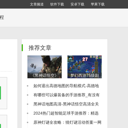
文章频道
软件下载
安卓下载
苹果下载
教程
推荐文章
《黑神话悟空》
梦幻西游75级剧
全地图布局解析
情通关秘籍：全
如何退出高德地图的导航模式-高德地
全地图一览及收
流程详细攻略
集品位置指南
图怎么退出导航
有哪些可以爆装备的手游推荐_有没有
可以爆装备的手游
黑神话地图高清-黑神话悟空高清全关
卡地图图片
2024热门超智能足球手游推荐：精选
足球游戏大全
原神灯谜全攻略：猜灯谜活动答案一网