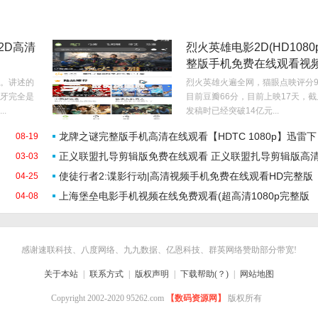
2D高清
烈火英雄电影2D(HD1080
整版手机免费在线观看视
雷下载
。讲述的
烈火英雄火遍全网，猫眼点映评分9
牙完全是
目前豆瓣66分，目前上映17天，
.
发稿时已经突破14亿元...
龙牌之谜完整版手机高清在线观看【HDTC 1080p】迅雷下
08-19
正义联盟扎导剪辑版免费在线观看 正义联盟扎导剪辑版高
03-03
载播放
使徒行者2:谍影行动|高清视频手机免费在线观看HD完整版
04-25
无修完整版播放
上海堡垒电影手机视频在线免费观看(超高清1080p完整版
04-08
本)
感谢速联科技、八度网络、九九数据、亿恩科技、群英网络赞助部分带宽!
关于本站
|
联系方式
|
版权声明
|
下载帮助(？)
|
网站地图
Copyright 2002-2020 95262.com
【数码资源网】
版权所有