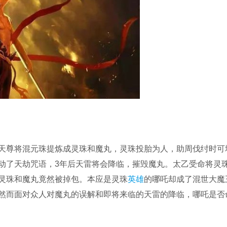
天尊将混元珠提炼成灵珠和魔丸，灵珠投胎为人，助周伐纣时可
动了天劫咒语，3年后天雷将会降临，摧毁魔丸。太乙受命将灵
灵珠和魔丸竟然被掉包。本应是灵珠
英雄
的哪吒却成了混世大魔
然而面对众人对魔丸的误解和即将来临的天雷的降临，哪吒是否