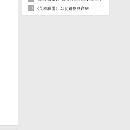
10
《英雄联盟》DJ娑娜皮肤详解