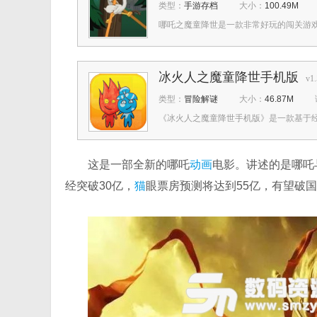
类型：
手游存档
大小：
100.49M
哪吒之魔童降世是一款非常好玩的闯关游戏
冰火人之魔童降世手机版
v1.
类型：
冒险解谜
大小：
46.87M
《冰火人之魔童降世手机版》是一款基于经典
这是一部全新的哪吒
动画
电影。讲述的是哪吒
经突破30亿，
猫
眼票房预测将达到55亿，有望破