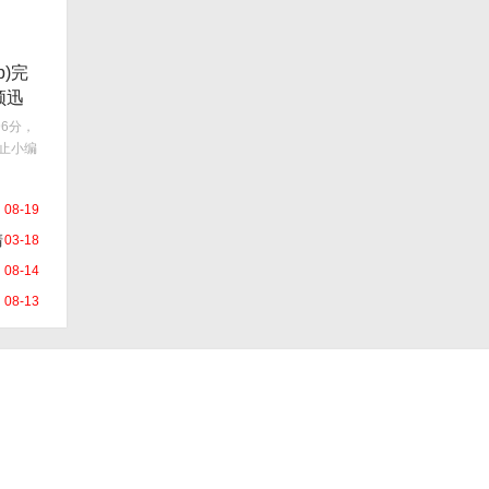
p)完
频迅
6分，
截止小编
08-19
清
03-18
08-14
08-13