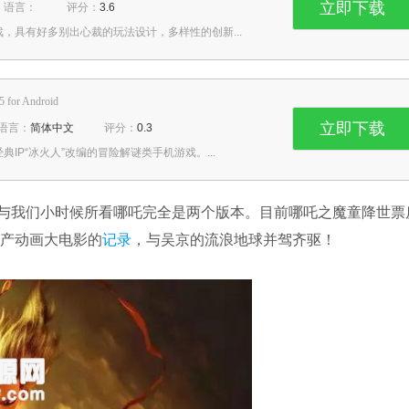
立即下载
语言：
评分：
3.6
，具有好多别出心裁的玩法设计，多样性的创新...
5 for Android
立即下载
语言：
简体中文
评分：
0.3
IP“冰火人”改编的冒险解谜类手机游戏。...
与我们小时候所看哪吒完全是两个版本。目前哪吒之魔童降世票
国产动画大电影的
记录
，与吴京的流浪地球并驾齐驱！