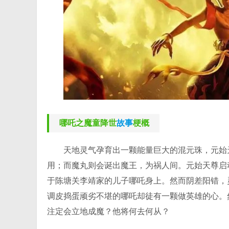
哪吒之魔童降世
故事
梗概
天地灵气孕育出一颗能量巨大的混元珠，元始
用；而魔丸则会诞出魔王，为祸人间。元始天尊启
于陈塘关李靖家的儿子哪吒身上。然而阴差阳错，
调皮捣蛋顽劣不堪的哪吒却徒有一颗做英雄的心。
注定会立地成魔？他将何去何从？