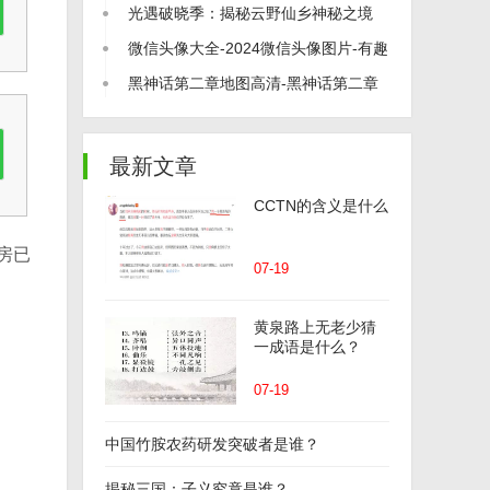
打尽！
光遇破晓季：揭秘云野仙乡神秘之境
微信头像大全-2024微信头像图片-有趣
的微信头像
黑神话第二章地图高清-黑神话第二章
地图介绍
最新文章
CCTN的含义是什么
房已
07-19
黄泉路上无老少猜
一成语是什么？
07-19
中国竹胺农药研发突破者是谁？
揭秘三国：子义究竟是谁？