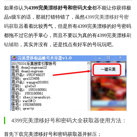
如果你认为
4399完美
漂移
好号和
密码
大全
都不能让你获得极
品x级
车
的话，那就打错特错了，虽然
4399完美漂移好号密
码获取器
看着比较秀气，但是所有4399完美漂移的好号密码
都拖不过它的手掌心，而且不要以为真的有4399完美漂移
刷
钻
辅助
，其实并没有，还是找点有好车的号玩玩吧。
4399完美漂移好号和密码大全获取器使用方法：
首先
下载
完美漂移好号和密码获取器并
解压
；