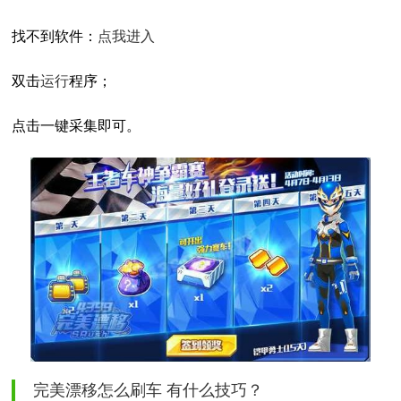
找不到软件：
点我进入
双击
运行
程序；
点击一键采集即可。
完美漂移怎么刷车 有什么技巧？