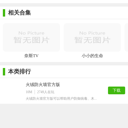
相关合集
奈斯TV
小小的生命
本类排行
火绒防火墙官方版
下载
10M
2749
人在玩
火绒防火墙官方版可以帮助用户防御病毒、木...
Avira Free Antivirus免费版
下载
111M
2632
人在玩
小伙伴我听说你被电脑病毒困扰?Avira...