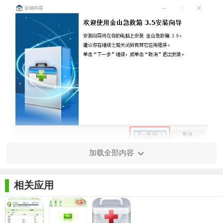
【金山急救箱功能】
加载全部内容
1. 强力木马查杀：金山急救箱能够强力清除顽固木马病毒和
相关应用
未知病毒，如“超级av终结者”、“hbkernel蝗虫系列病毒”、“灰鸽
子、上兴等远程控制木马变种”等。
2. 系统全面修复：全面修复系统被破坏的项目，解决IE首页