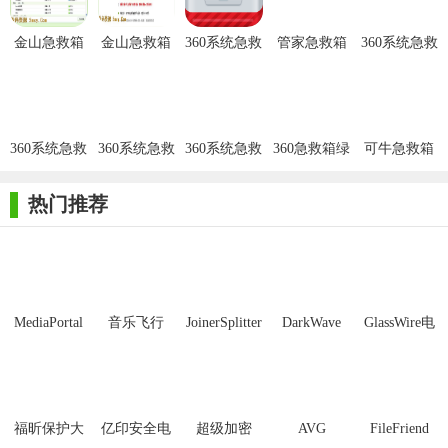
被改、杀毒软件不能打开、输入法无法输入中文、不能复制粘
金山急救箱
金山急救箱
360系统急救
管家急救箱
360系统急救
贴、任务管理器不能打开、不能进入安全模式等系统异常现象。
2013
绿色版
箱64位版
免费版
箱电脑版
3. 上网环境恢复：有效修复IE浏览器上网环境，解决IE首页被
篡改、桌面IE图标异常等典型的浏览器被破坏的问题。
360系统急救
360系统急救
360系统急救
360急救箱绿
可牛急救箱
4. 兼容其他杀毒软件：采用全新的云安全技术，不会与任何
箱
箱64位
箱32位版
色版
杀毒软件冲突，是装机的必备安全软件，配合其他杀毒软件使用
热门推荐
效果更佳。
【金山急救箱内容】
1. 木马病毒库：不断更新木马病毒库，确保能够查杀最新的
木马病毒。
MediaPortal
音乐飞行
JoinerSplitter
DarkWave
GlassWire电
Mcool
Studio32位
脑版
2. 系统修复引擎：内置强大的系统修复引擎，能够修复多达
200多项系统关键位置。
3. 云安全技术：利用金山云安全技术，提供实时的病毒防御
福昕保护大
亿印安全电
超级加密
AVG
FileFriend
和威胁检测。