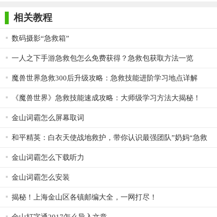
师正式版
子印客户端
3000免费版
Antivirus
Free Edition
4. 用户指南和帮助：提供详细的用户指南和帮助文档，帮助
相关教程
用户更好地使用金山急救箱。
数码摄影“急救箱”
【金山急救箱用法】
一人之下手游急救包怎么免费获得？急救包获取方法一览
1. 下载安装：访问金山急救箱官方网站，下载安装软件。
魔兽世界急救300后升级攻略：急救技能进阶学习地点详解
2. 启动软件：双击打开金山急救箱图标，启动软件。
《魔兽世界》急救技能速成攻略：大师级学习方法大揭秘！
3. 立即扫描：勾选“扩展扫描”选项，点击“立即扫描”开始木马
查杀。
金山词霸怎么屏幕取词
4. 处理威胁：扫描完成后，根据提示选择“立即处理”清除所
和平精英：白衣天使战地救护，带你认识最强团队”奶妈“急救
有威胁，或点击“清除”单个处理威胁。
兵
金山词霸怎么下载听力
【金山急救箱推荐】
金山词霸怎么安装
金山急救箱作为一款永久免费的木马查杀软件，具有强大的
木马查杀能力和系统修复功能，而且不会与其他杀毒软件冲突。
揭秘！上海金山区各镇邮编大全，一网打尽！
对于需要保障系统安全的用户来说，金山急救箱无疑是一个值得